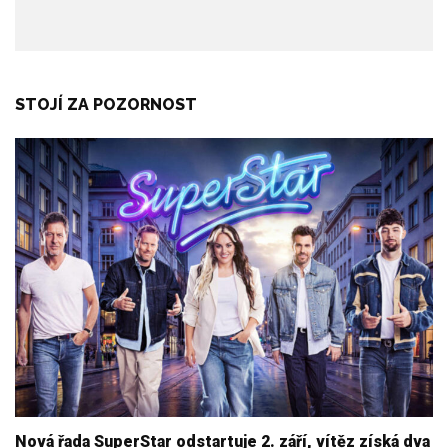
STOJÍ ZA POZORNOST
Nová řada SuperStar odstartuje 2. září, vítěz získá dva