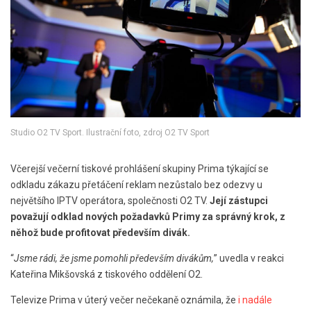
Studio O2 TV Sport. Ilustrační foto, zdroj O2 TV Sport
Včerejší večerní tiskové prohlášení skupiny Prima týkající se
odkladu zákazu přetáčení reklam nezůstalo bez odezvy u
největšího IPTV operátora, společnosti O2 TV.
Její zástupci
považují odklad nových požadavků Primy za správný krok, z
něhož bude profitovat především divák.
“
Jsme rádi, že jsme pomohli především divákům,
” uvedla v reakci
Kateřina Mikšovská z tiskového oddělení O2.
Televize Prima v úterý večer nečekaně oznámila, že
i nadále