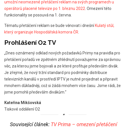
umožní neomezené přetáčení reklam na svých programech u
operátorů placené televize po 1. březnu 2022
. Omezení této
funkcionality se posouvá na 1. června.
Tématu přetáčení reklam se bude věnovat i dnešní
Kulatý stůl,
který organizuje Hospodářská komora ČR
.
Prohlášení O2 TV
„Dnes oznámený odklad nových požadavků Primy na pravidla pro
přetáčení pořadů ve zpětném zhlédnutí považujeme za správnou
věc, za kterou jsme bojovali a ze které profituje především divák.
Je zřejmé, že nový tržní standard pro podmínky distribuce
televizních kanálů v prostředí IPTV je nutné projednat a připravit
mnohem důkladněji, což si žádá mnohem více času. Jsme rádi, že
jsme pomohli především divákům.“
Kateřina Mikšovská
Tiskové oddělení O2
Související článek:
TV Prima – omezení přetáčení