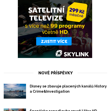
NOVÉ PŘÍSPĚVKY
Disney se zbavuje placených kanálů History
a Crime&Investigation
Španělsko zanedlouho spustí Ultra HD