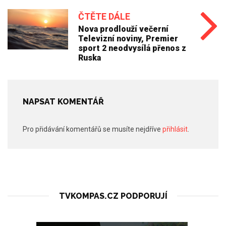
ČTĚTE DÁLE
Nova prodlouží večerní
Televizní noviny, Premier
sport 2 neodvysílá přenos z
Ruska
NAPSAT KOMENTÁŘ
Pro přidávání komentářů se musíte nejdříve
přihlásit
.
TVKOMPAS.CZ PODPORUJÍ