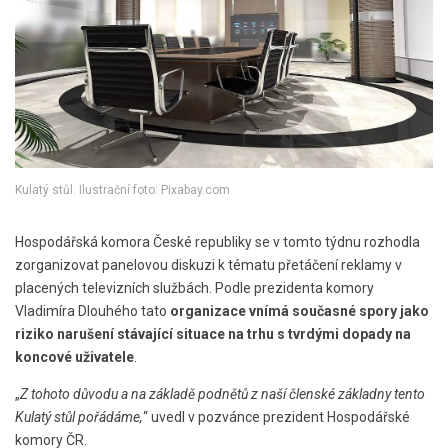
Kulatý stůl. Ilustrační foto: Pixabay.com
Hospodářská komora České republiky se v tomto týdnu rozhodla
zorganizovat panelovou diskuzi k tématu přetáčení reklamy v
placených televizních službách. Podle prezidenta komory
Vladimíra Dlouhého tato
organizace vnímá současné spory jako
riziko narušení stávající situace na trhu s tvrdými dopady na
koncové uživatele
.
„
Z tohoto důvodu a na základě podnětů z naší členské základny tento
Kulatý stůl pořádáme,
“ uvedl v pozvánce prezident Hospodářské
komory ČR.