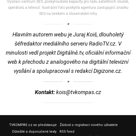
Vysílací centrum SES, poskytovatele kapacity pro řadu satelitních služeb,
operátorů a televizí. Ilustrační foto poskytla agentura zastupující značku
SES na českém a slovenském trhu
Hlavním autorem webu je Juraj Koiš, dlouholetý
šéfredaktor mediálního serveru RadioTV.cz. V
minulosti vedl projekt Digitálně.tv, oficiální informační
web k přechodu z analogového na digitální televizní
vysílání a spolupracoval s redakcí Digizone.cz.
Kontakt:
kois@tvkompas.cz
TVKOMPAS.cz se představuje
Žádost o registraci nového uživatele
Důležité a doporučené texty
RSS feed