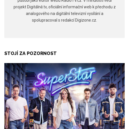
působí jako editor webu RadioTV.cz. V minulosti vedl
projekt Digitálně.tv, oficiální informační web k přechodu z
analogového na digitální televizní vysílání a
spolupracoval s redakcí Digizone.cz.
STOJÍ ZA POZORNOST