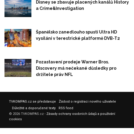
Disney se zbavuje placených kanálů History
a Crime&Investigation
Španělsko zanedlouho spustí Ultra HD
vysílání v terestrické platformě DVB-T2
Pozastavení prodeje Warner Bros.
Discovery má nečekané důsledky pro
držitele práv NFL
TVKOMPAS.cz se představuje
Žádost o registraci nového uživatele
Důležité a doporučené texty
RSS feed
© 2026 TVKOMPAS.cz -
Zásady ochrany osobních ůdajů a používání
cookies