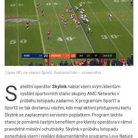
Zápas NFL na stanici Sport2. Ilustrační foto – screenshot
S
atelitní operátor
Skylink
nabízí všem svým klientům
vysílání sportovních stanic skupiny AMC Networks v
průběhu listopadu zadarmo. K programům Sport1 a
Sport2 se tak dostanou všichni, kdo mají aktivní přístupovou kartu
Skylink se zaplaceným servisním poplatkem. Program těchto
stanic je poměrně častým benefitem pro klienty operátora v rámci
pravidelné měsíční ochutnávky. Skylink v průběhu listopadu
ponechává všem i vysílání dokumentárního programu Love Nature