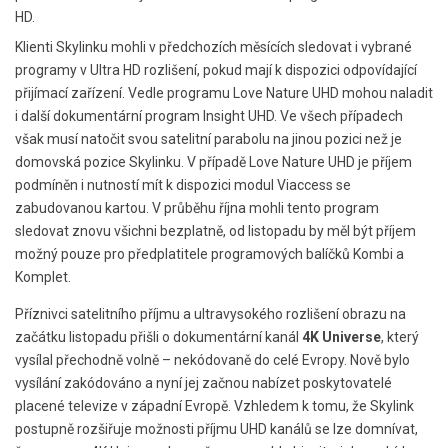
HD.
Klienti Skylinku mohli v předchozích měsících sledovat i vybrané
programy v Ultra HD rozlišení, pokud mají k dispozici odpovídající
přijímací zařízení. Vedle programu Love Nature UHD mohou naladit
i další dokumentární program Insight UHD. Ve všech případech
však musí natočit svou satelitní parabolu na jinou pozici než je
domovská pozice Skylinku. V případě Love Nature UHD je příjem
podmíněn i nutností mít k dispozici modul Viaccess se
zabudovanou kartou. V průběhu října mohli tento program
sledovat znovu všichni bezplatně, od listopadu by měl být příjem
možný pouze pro předplatitele programových balíčků Kombi a
Komplet.
Příznivci satelitního příjmu a ultravysokého rozlišení obrazu na
začátku listopadu přišli o dokumentární kanál
4K Universe
, který
vysílal přechodně volně – nekódovaně do celé Evropy. Nově bylo
vysílání zakódováno a nyní jej začnou nabízet poskytovatelé
placené televize v západní Evropě. Vzhledem k tomu, že Skylink
postupně rozšiřuje možnosti příjmu UHD kanálů se lze domnívat,