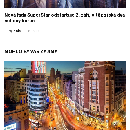
Nová řada SuperStar odstartuje 2. září, vítěz získá dva
miliony korun
Juraj Koiš
5. 8. 2026
MOHLO BY VÁS ZAJÍMAT