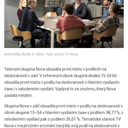
Kriminálka Anděl, 5. série. Foto: archiv TV Nova
Televizní skupina Nova obsadila první místo v podílech na
sledovanosti v září. V referenční cílové skupině diváků 15-54 let
obsadila první místo v podílu na sledovanosti v hlavním vysílacím
čase i v celodenním vysílání. Vyplývá to ze souhrnu, který Nova
zaslala médiím.
Skupina Nova v září obsadila první místo v podílu na sledovanosti v
cílové skupině 15–54 v hlavním vysílacím čase s podílem 38,77 %, v
celodenním vysílání pak s podílem 36,01 %. Tematické stanice TV
Nova v meziročním srovnání navýšily svůj podíl na sledovanosti v