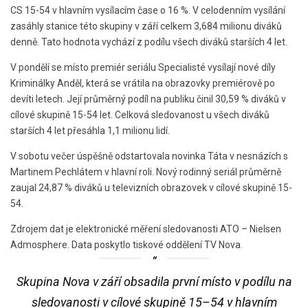
CS 15-54 v hlavním vysílacím čase o 16 %. V celodenním vysílání
zasáhly stanice této skupiny v září celkem 3,684 milionu diváků
denně. Tato hodnota vychází z podílu všech diváků starších 4 let.
V pondělí se místo premiér seriálu Specialisté vysílají nové díly
Kriminálky Anděl, která se vrátila na obrazovky premiérově po
devíti letech. Její průměrný podíl na publiku činil 30,59 % diváků v
cílové skupině 15-54 let. Celková sledovanost u všech diváků
starších 4 let přesáhla 1,1 milionu lidí.
V sobotu večer úspěšně odstartovala novinka Táta v nesnázích s
Martinem Pechlátem v hlavní roli. Nový rodinný seriál průměrně
zaujal 24,87 % diváků u televizních obrazovek v cílové skupině 15-
54.
Zdrojem dat je elektronické měření sledovanosti ATO – Nielsen
Admosphere. Data poskytlo tiskové oddělení TV Nova.
Skupina Nova v září obsadila první místo v podílu na
sledovanosti v cílové skupině 15–54 v hlavním