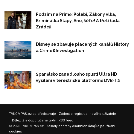
Podzim na Primě: Polabí, Zákony vlka,
Kriminálka Slapy, Ano, šéfe! A třetí řada
Zrádců
Disney se zbavuje placených kanálů History
a Crime&Investigation
Španělsko zanedlouho spustí Ultra HD
vysílání v terestrické platformě DVB-T2
TVKOMPAS.cz se představuje
Žádost o registraci nového uživatele
Důležité a doporučené texty
RSS feed
© 2026 TVKOMPAS.cz -
Zásady ochrany osobních ůdajů a používání
cookies