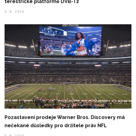
terestrické platformě DVB-T2
6. 8. 2026
Pozastavení prodeje Warner Bros. Discovery má
nečekané důsledky pro držitele práv NFL
5. 8. 2026