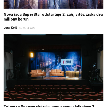
Nová řada SuperStar odstartuje 2. září, vítěz získá dva
miliony korun
Juraj Koiš
5. 8. 2026
Televize Seznam ukázala novou scénu talkshow 7