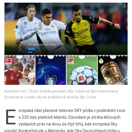
Ilustrační foto. Titulní stránka produktu Sky Ticket od Sky Deutschland.
Screenshot z webu Sky.de produktové stránky Sky Ticket
E
vropská část placené televize SKY přišla v posledním roce
o 233 tisíc platících klientů. Důvodem je ztráta klíčových
vysílacích práv na dvou ze čtyř trhů, kde evropská Sky
působí. Konkrétně jde o Německo, kde Sky Deutschland přišla o