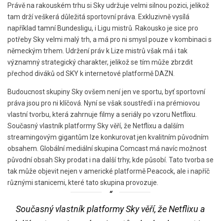
Právě na rakouském trhu si Sky udržuje velmi silnou pozici, jelikož
tam drží veškerá důležitá sportovní práva. Exkluzivně vysílá
například tamní Bundesligu, i Ligu mistrů. Rakousko je sice pro
potřeby Sky velmi malý trh, a má pro ni smysl pouze v kombinaci s
německým trhem. Udržení práv k Lize mistrů však má i tak
významný strategický charakter, jelikož se tím může zbrzdit
přechod diváků od SKY k internetové platformě DAZN.
Budoucnost skupiny Sky ovšem není jen ve sportu, byť sportovní
práva jsou pro ni klíčová. Nyní se však soustředí i na prémiovou
vlastní tvorbu, která zahrnuje filmy a seriály po vzoru Netflixu.
Současný vlastník platformy Sky věří, že Netflixu a dalším
streamingovým gigantům lze konkurovat jen kvalitním původním
obsahem. Globální mediální skupina Comcast má navíc možnost
původní obsah Sky prodat i na další trhy, kde působí. Tato tvorba se
tak může objevit nejen v americké platformě Peacock, ale i napříč
různými stanicemi, které tato skupina provozuje.
Současný vlastník platformy Sky věří, že Netflixu a