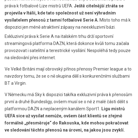
práva k fotbalové Lize mistrů UEFA.
Ještě citelnější ztráta se
projevila v Itálii, kde tato společnost už není výhradním
vysílatelem přenosů z tamní fotbalové Serie A.
Místo toho má k
dispozici jen méně atraktivní zápasy na neexkluzivní bázi.
Exkluzivní práva k Serie A na italském trhu drží sportovní
streamingová platforma DAZN, která dokonce kvůli tomu začala
provozovat i satelitní a terestrické vysílání. Nespoléhá tedy pouze
na sledování přes internet.
Ve Velké Británi mají obrovský přínos přenosy Premier league a to
navzdory tomu, že se o ně skupina dělí s konkurenčními službami
BT a Virgin.
V Německu má Sky k dispozici takřka exkluzivní práva k přenosům
první a druhé Bundesligy, ovšem musí se o ně z malé části dělit s
platformou DAZN a neplaceným kanálem Sport1.
Ligu mistrů
UEFA sice už vysílat nemůže, ovšem část klientů se zřejmě
formálně „přesměruje“ do Rakouska, kde mohou pokračovat
ve sledování těchto přenosů na úrovni, na jakou jsou zvyklí.