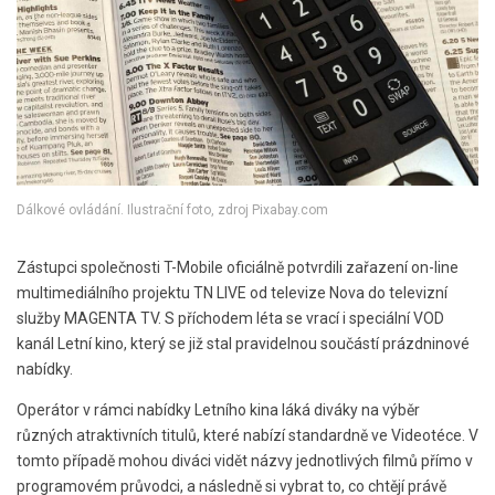
Dálkové ovládání. Ilustrační foto, zdroj Pixabay.com
Zástupci společnosti T-Mobile oficiálně potvrdili zařazení on-line
multimediálního projektu TN LIVE od televize Nova do televizní
služby MAGENTA TV. S příchodem léta se vrací i speciální VOD
kanál Letní kino, který se již stal pravidelnou součástí prázdninové
nabídky.
Operátor v rámci nabídky Letního kina láká diváky na výběr
různých atraktivních titulů, které nabízí standardně ve Videotéce. V
tomto případě mohou diváci vidět názvy jednotlivých filmů přímo v
programovém průvodci, a následně si vybrat to, co chtějí právě