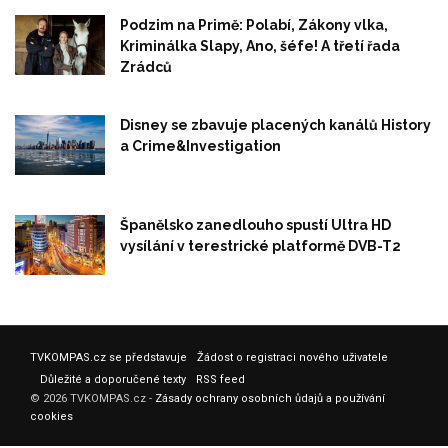
Podzim na Primě: Polabí, Zákony vlka,
Kriminálka Slapy, Ano, šéfe! A třetí řada
Zrádců
Disney se zbavuje placených kanálů History
a Crime&Investigation
Španělsko zanedlouho spustí Ultra HD
vysílání v terestrické platformě DVB-T2
TVKOMPAS.cz se představuje
Žádost o registraci nového uživatele
Důležité a doporučené texty
RSS feed
© 2026 TVKOMPAS.cz -
Zásady ochrany osobních ůdajů a používání
cookies