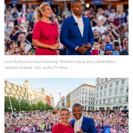
Lucie Borhyová a Rey Koranteng. Televizní noviny živě z brněnského
náměstí Svobody. Foto: archiv TV Nova