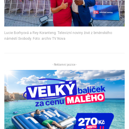
Lucie Borhyová a Rey Koranteng. Televizní noviny živě z brněnského
náměstí Svobody. Foto: archiv TV Nova
- Reklamní pozice -