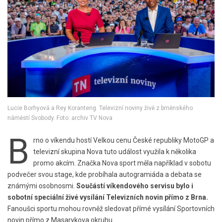
Lucie Borhyová a Rey Koranteng. Televizní noviny živě z brněnského
náměstí Svobody. Foto: archiv TV Nova
B
rno o víkendu hostí Velkou cenu České republiky MotoGP a
televizní skupina Nova tuto událost využila k několika
promo akcím. Značka Nova sport měla například v sobotu
podvečer svou stage, kde probíhala autogramiáda a debata se
známými osobnosmi.
Součástí víkendového servisu bylo i
sobotní speciální živé vysílání Televizních novin přímo z Brna.
Fanoušci sportu mohou rovněž sledovat přímé vysílání Sportovních
novin přímo z Masarykova okruhu.