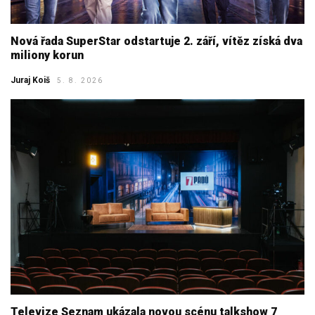
Nová řada SuperStar odstartuje 2. září, vítěz získá dva
miliony korun
Juraj Koiš
5. 8. 2026
Televize Seznam ukázala novou scénu talkshow 7