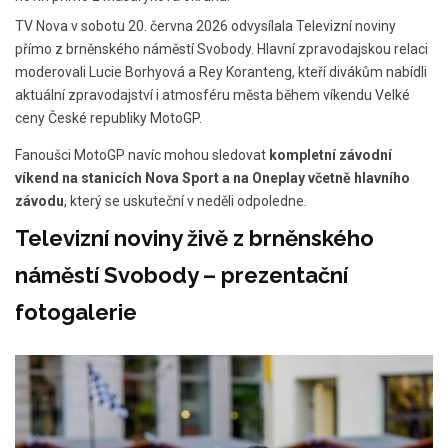
TV Nova v sobotu 20. června 2026 odvysílala Televizní noviny
přímo z brněnského náměstí Svobody. Hlavní zpravodajskou relaci
moderovali Lucie Borhyová a Rey Koranteng, kteří divákům nabídli
aktuální zpravodajství i atmosféru města během víkendu Velké
ceny České republiky MotoGP.
Fanoušci MotoGP navíc mohou sledovat
kompletní závodní
víkend na stanicích Nova Sport a na Oneplay včetně hlavního
závodu
, který se uskuteční v neděli odpoledne.
Televizní noviny živě z brněnského
náměstí Svobody – prezentační
fotogalerie