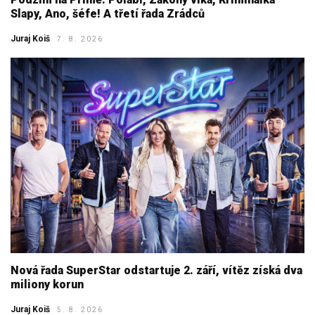
Slapy, Ano, šéfe! A třetí řada Zrádců
Juraj Koiš
7. 8. 2026
Nová řada SuperStar odstartuje 2. září, vítěz získá dva
miliony korun
Juraj Koiš
5. 8. 2026