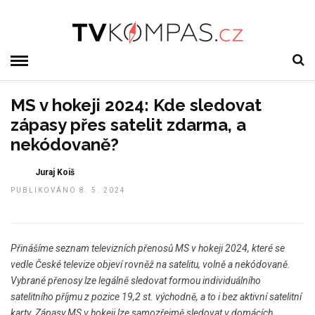
MS v hokeji 2024: Kde sledovat
zápasy přes satelit zdarma, a
nekódovaně?
Juraj Koiš
PUBLIKOVÁNO 8. 5. 2024
Přinášíme seznam televizních přenosů MS v hokeji 2024, které se
vedle České televize objeví rovněž na satelitu, volně a nekódovaně.
Vybrané přenosy lze legálně sledovat formou individuálního
satelitního příjmu z pozice 19,2 st. východně, a to i bez aktivní satelitní
karty. Zápasy MS v hokeji lze samozřejmě sledovat v domácích