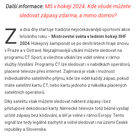
Další informace:
MS v hokeji 2024. Kde všude můžete
sledovat zápasy zdarma, a mimo domov?
Z
a dva dny startuje tradičně nejočekávanější sportovní akce
letošního roku –
Mistrovství světa v ledním hokeji IIHF
2024
. Hokejový šampionát se po devíti letech hraje znovu
v Praze a v Ostravě. Nejzajímavější utkání můžete sledovat na
programu ČT Sport, a všechna utkání lze vidět online v rámci
služby iVysílání. Programy ČT lze sledovat i v nabídkách operátorů
placené televize přes internet. Zajímavá je však i možnost
individuálního satelitního příjmu, kde lze vidět každý zápas, pokud
máte satelitní kartu ČT, nebo kartu jednoho z několika placených
satelitních operátorů.
Díky satelitu však můžete sledovat některé zápasy i bez
přístupové dekódovací karty. Německé televize totiž běžně vysílají
určité zápasy bez kódování, a šíří je volně v rámci Evropy. Tento
signál lze tedy legálně zachytit a volně sledovat i na území České
republiky a Slovenska.