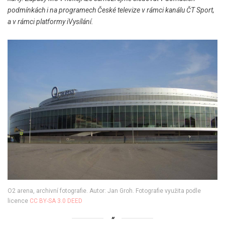
podmínkách i na programech České televize v rámci kanálu ČT Sport,
a v rámci platformy iVysílání.
O2 arena, archivní fotografie. Autor: Jan Groh. Fotografie využita podle
licence
CC BY-SA 3.0 DEED