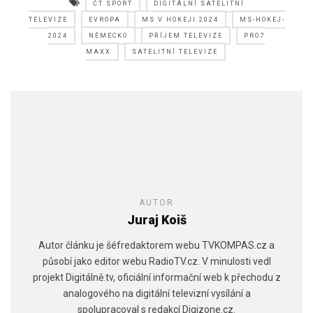
ČT SPORT
DIGITÁLNÍ SATELITNÍ
TELEVIZE
EVROPA
MS V HOKEJI 2024
MS-HOKEJ-
2024
NĚMECKO
PŘÍJEM TELEVIZE
PRO7
MAXX
SATELITNÍ TELEVIZE
AUTOR
Juraj Koiš
Autor článku je šéfredaktorem webu TVKOMPAS.cz a
působí jako editor webu RadioTV.cz. V minulosti vedl
projekt Digitálně.tv, oficiální informační web k přechodu z
analogového na digitální televizní vysílání a
spolupracoval s redakcí Digizone.cz.