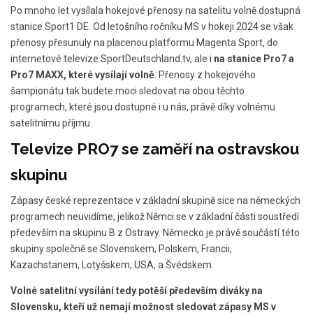
Po mnoho let vysílala hokejové přenosy na satelitu volně dostupná
stanice Sport1 DE. Od letošního ročníku MS v hokeji 2024 se však
přenosy přesunuly na placenou platformu Magenta Sport, do
internetové televize SportDeutschland.tv, ale i
na stanice Pro7 a
Pro7 MAXX, které vysílají volně
. Přenosy z hokejového
šampionátu tak budete moci sledovat na obou těchto
programech, které jsou dostupné i u nás, právě díky volnému
satelitnímu příjmu.
Televize PRO7 se zaměří na ostravskou
skupinu
Zápasy české reprezentace v základní skupině sice na německých
programech neuvidíme, jelikož Němci se v základní části soustředí
především na skupinu B z Ostravy. Německo je právě součástí této
skupiny společně se Slovenskem, Polskem, Francii,
Kazachstanem, Lotyšskem, USA, a Švédskem.
Volné satelitní vysílání tedy potěší především diváky na
Slovensku, kteří už nemají možnost sledovat zápasy MS v