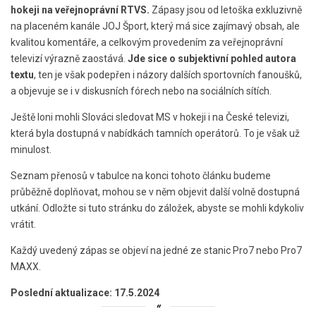
hokeji na veřejnoprávní RTVS.
Zápasy jsou od letoška exkluzivně
na placeném kanále JOJ Šport, který má sice zajímavý obsah, ale
kvalitou komentáře, a celkovým provedením za veřejnoprávní
televizí výrazně zaostává.
Jde sice o subjektivní pohled autora
textu
, ten je však podepřen i názory dalších sportovních fanoušků,
a objevuje se i v diskusních fórech nebo na sociálních sítích.
Ještě loni mohli Slováci sledovat MS v hokeji i na České televizi,
která byla dostupná v nabídkách tamních operátorů. To je však už
minulost.
Seznam přenosů v tabulce na konci tohoto článku budeme
průběžně doplňovat, mohou se v něm objevit další volně dostupná
utkání. Odložte si tuto stránku do záložek, abyste se mohli kdykoliv
vrátit.
Každý uvedený zápas se objeví na jedné ze stanic Pro7 nebo Pro7
MAXX.
Poslední aktualizace: 17.5.2024