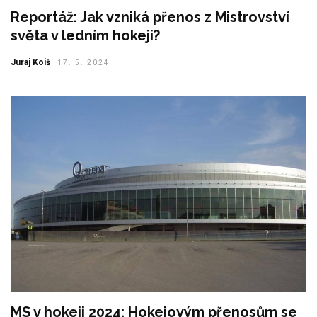
Reportáž: Jak vzniká přenos z Mistrovství
světa v ledním hokeji?
Juraj Koiš
17. 5. 2024
MS v hokeji 2024: Hokejovým přenosům se