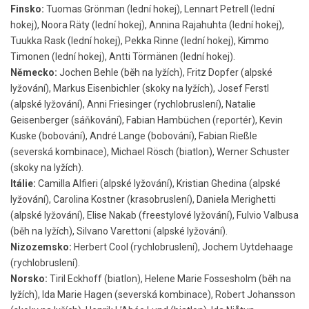
Finsko:
Tuomas Grönman (lední hokej), Lennart Petrell (lední
hokej), Noora Räty (lední hokej), Annina Rajahuhta (lední hokej),
Tuukka Rask (lední hokej), Pekka Rinne (lední hokej), Kimmo
Timonen (lední hokej), Antti Törmänen (lední hokej).
Německo:
Jochen Behle (běh na lyžích), Fritz Dopfer (alpské
lyžování), Markus Eisenbichler (skoky na lyžích), Josef Ferstl
(alpské lyžování), Anni Friesinger (rychlobruslení), Natalie
Geisenberger (sáňkování), Fabian Hambüchen (reportér), Kevin
Kuske (bobování), André Lange (bobování), Fabian Rießle
(severská kombinace), Michael Rösch (biatlon), Werner Schuster
(skoky na lyžích).
Itálie:
Camilla Alfieri (alpské lyžování), Kristian Ghedina (alpské
lyžování), Carolina Kostner (krasobruslení), Daniela Merighetti
(alpské lyžování), Elise Nakab (freestylové lyžování), Fulvio Valbusa
(běh na lyžích), Silvano Varettoni (alpské lyžování).
Nizozemsko:
Herbert Cool (rychlobruslení), Jochem Uytdehaage
(rychlobruslení).
Norsko:
Tiril Eckhoff (biatlon), Helene Marie Fossesholm (běh na
lyžích), Ida Marie Hagen (severská kombinace), Robert Johansson