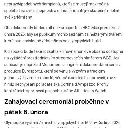
nepravděpodobných šampionů, kteří se musejí maximálně
spoléhat na své schopnosti a odhodlání, chtějí-li skutečně naplnit
své kariérní sny.
Oba dokumenty budou mít na Eurosportu a HBO Max premiéru 2.
února 2026, aby se publikum mohlo seznámit s některými tvářemi,
které bude následně vídat přímo na olympijských hrách.
K dispozici bude také rozsáhlá knihovna non-live obsahu dostupná
na vyžádání prostřednictvím streamovacích platforem WBD. Její
součástí je například Monuments, originální dokumentární série z
produkce Eurosportu, která se věnuje výzvám a tradicím
jednotlivých zimních sportů, včetně ikonických sportovišť, mezi
nimiž nechybí ani pořadatelská Cortina d’Ampezzo. Profily
konkrétních sportovců pak nabízí série Athletes to Watch.
Zahajovací ceremoniál proběhne v
pátek 6. února
Olympijské vysílání Zimních olympijských her Milán–Cortina 2026