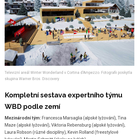
Televizní areál Winter Wonderland v Cortina d’Ampezzo. Fotografii poskytla
skupina Warner Bros. Discovery
Kompletní sestava expertního týmu
WBD podle zemí
Mezinárodní tým:
Francesca Marsaglia (alpské lyžování), Tina
Maze (alpské lyžování), Viktoria Rebensburg (alpské lyžování),
Laura Robson (různé disciplíny), Kevin Rolland (freestylové