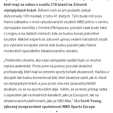
kteří mají za sebou v součtu 218 účastí na Zimních
olympijských hrách.
Během nich se jim podařilo získat
dohromady 109 medailí, z toho 41 zlatých. Tým bude mít svou
hlavní základnu v nově vybudovaných studiích WBD přímo v centru
olympijské vesničky v Cortině d’Ampezzo, působit však bude také
v Livignu a na dalších místech, kde se budou konat jednotlivé
soutěže. Někteří experti se zároveň ujmou vedení národních studií
pro vybrané evropské země, kde budou působit jako hlavní
moderátoři speciálního lokalizovaného obsahu.
„
Především chceme, aby naše olympijské vysílání bylo co možná
nejvíce autentické. Proto jsme na pomoc povolali skutečné
profesionály, kteří mají se zimními sporty bohaté zkušenosti. Každou z
disciplín tak budou komentovat lidé, kteří skutečně zažili, jak to chodí
na olympijských hrách, a jsou proto více než způsobilí přiblížit
divákům, co se na sportovištích děje. Věřím, že se tento přístup setká
s úspěchem jak na lineárních kanálech, jako je Eurosport, tak na
streamovacích platformách, jako je HBO Max,
“ říká
Scott Young,
výkonný viceprezident společnosti WBD Sports Europe
.