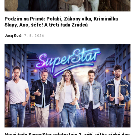
Podzim na Primě: Polabí, Zákony vlka, Kriminálka
Slapy, Ano, šéfe! A třetí řada Zrádců
Juraj Koiš
7. 8. 2026
Nová řada SuperStar odstartuje 2. září, vítěz získá dva