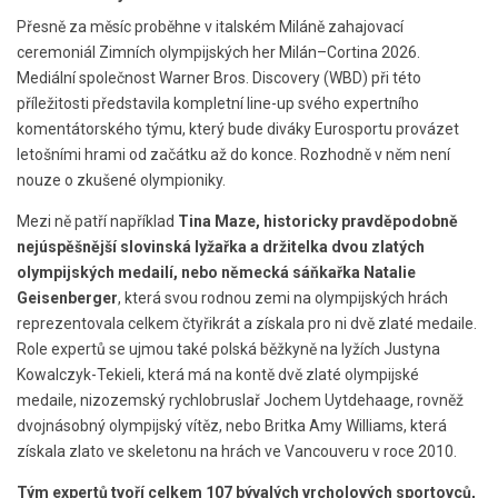
Přesně za měsíc proběhne v italském Miláně zahajovací
ceremoniál Zimních olympijských her Milán–Cortina 2026.
Mediální společnost Warner Bros. Discovery (WBD) při této
příležitosti představila kompletní line-up svého expertního
komentátorského týmu, který bude diváky Eurosportu provázet
letošními hrami od začátku až do konce. Rozhodně v něm není
nouze o zkušené olympioniky.
Mezi ně patří například
Tina Maze, historicky pravděpodobně
nejúspěšnější slovinská lyžařka a držitelka dvou zlatých
olympijských medailí, nebo německá sáňkařka Natalie
Geisenberger
, která svou rodnou zemi na olympijských hrách
reprezentovala celkem čtyřikrát a získala pro ni dvě zlaté medaile.
Role expertů se ujmou také polská běžkyně na lyžích Justyna
Kowalczyk-Tekieli, která má na kontě dvě zlaté olympijské
medaile, nizozemský rychlobruslař Jochem Uytdehaage, rovněž
dvojnásobný olympijský vítěz, nebo Britka Amy Williams, která
získala zlato ve skeletonu na hrách ve Vancouveru v roce 2010.
Tým expertů tvoří celkem 107 bývalých vrcholových sportovců,