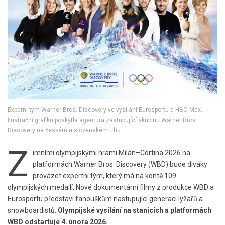
Experní tým Warner Bros. Discovery ve vysílání Eurosportu a HBO Max.
Ilustrační grafiku poskytla agentura zastupující skupinu Warner Bros.
Discovery na českém a slovenském trhu
Z
imními olympijskými hrami Milán–Cortina 2026 na
platformách Warner Bros. Discovery (WBD) bude diváky
provázet expertní tým, který má na kontě 109
olympijských medailí. Nové dokumentární filmy z produkce WBD a
Eurosportu představí fanouškům nastupující generaci lyžařů a
snowboardistů.
Olympijské vysílání na stanicích a platformách
WBD odstartuje 4. února 2026.