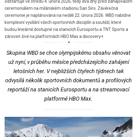
odstartuje ve středu 4. února 2026, tedy dva dny před zahajovacím
ceremoniálem na milánském stadionu San Siro. Závěrečná
ceremonie je naplánována na neděli 22. února 2026. WBD nabídne
komplexní vysílání všech sportovních disciplín a soutěží, které
budou lineárně dostupné na stanicích Eurosportu a TNT Sports a
zároveň živě na platformách HBO Max a discovery+.
Skupina WBD se chce olympijskému obsahu věnovat
už nyní, v průběhu měsíce předcházejícího zahájení
letošních her. V nejbližších čtyřech týdnech tak
odvysílá několik sportovních dokumentů a profilových
reportáží na stanicích Eurosportu a na streamovací
platformě HBO Max.