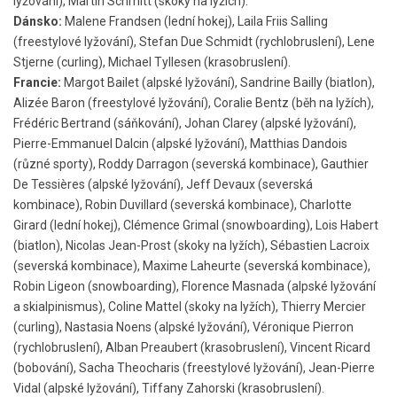
lyžování), Martin Schmitt (skoky na lyžích).
Dánsko:
Malene Frandsen (lední hokej), Laila Friis Salling
(freestylové lyžování), Stefan Due Schmidt (rychlobruslení), Lene
Stjerne (curling), Michael Tyllesen (krasobruslení).
Francie:
Margot Bailet (alpské lyžování), Sandrine Bailly (biatlon),
Alizée Baron (freestylové lyžování), Coralie Bentz (běh na lyžích),
Frédéric Bertrand (sáňkování), Johan Clarey (alpské lyžování),
Pierre-Emmanuel Dalcin (alpské lyžování), Matthias Dandois
(různé sporty), Roddy Darragon (severská kombinace), Gauthier
De Tessières (alpské lyžování), Jeff Devaux (severská
kombinace), Robin Duvillard (severská kombinace), Charlotte
Girard (lední hokej), Clémence Grimal (snowboarding), Lois Habert
(biatlon), Nicolas Jean-Prost (skoky na lyžích), Sébastien Lacroix
(severská kombinace), Maxime Laheurte (severská kombinace),
Robin Ligeon (snowboarding), Florence Masnada (alpské lyžování
a skialpinismus), Coline Mattel (skoky na lyžích), Thierry Mercier
(curling), Nastasia Noens (alpské lyžování), Véronique Pierron
(rychlobruslení), Alban Preaubert (krasobruslení), Vincent Ricard
(bobování), Sacha Theocharis (freestylové lyžování), Jean-Pierre
Vidal (alpské lyžování), Tiffany Zahorski (krasobruslení).