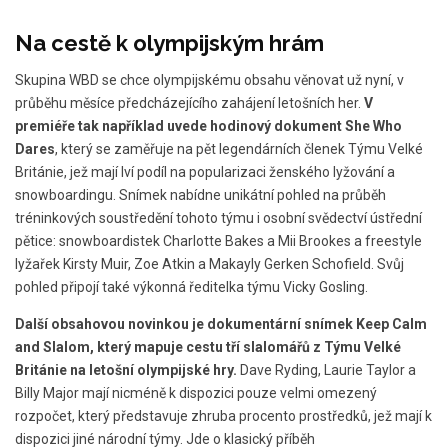
Na cestě k olympijským hrám
Skupina WBD se chce olympijskému obsahu věnovat už nyní, v
průběhu měsíce předcházejícího zahájení letošních her.
V
premiéře tak například uvede hodinový dokument She Who
Dares
, který se zaměřuje na pět legendárních členek Týmu Velké
Británie, jež mají lví podíl na popularizaci ženského lyžování a
snowboardingu. Snímek nabídne unikátní pohled na průběh
tréninkových soustředění tohoto týmu i osobní svědectví ústřední
pětice: snowboardistek Charlotte Bakes a Mii Brookes a freestyle
lyžařek Kirsty Muir, Zoe Atkin a Makayly Gerken Schofield. Svůj
pohled připojí také výkonná ředitelka týmu Vicky Gosling.
Další obsahovou novinkou je dokumentární snímek Keep Calm
and Slalom, který mapuje cestu tří slalomářů z Týmu Velké
Británie na letošní olympijské hry.
Dave Ryding, Laurie Taylor a
Billy Major mají nicméně k dispozici pouze velmi omezený
rozpočet, který představuje zhruba procento prostředků, jež mají k
dispozici jiné národní týmy. Jde o klasický příběh