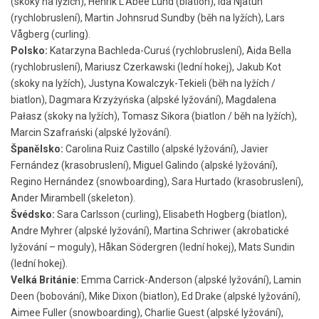
(skoky na lyžích), Henrik L’Abée Lund (biatlon), Ida Njåtun
(rychlobruslení), Martin Johnsrud Sundby (běh na lyžích), Lars
Vågberg (curling).
Polsko:
Katarzyna Bachleda-Curuś (rychlobruslení), Aida Bella
(rychlobruslení), Mariusz Czerkawski (lední hokej), Jakub Kot
(skoky na lyžích), Justyna Kowalczyk-Tekieli (běh na lyžích /
biatlon), Dagmara Krzyżyńska (alpské lyžování), Magdalena
Pałasz (skoky na lyžích), Tomasz Sikora (biatlon / běh na lyžích),
Marcin Szafrański (alpské lyžování).
Španělsko:
Carolina Ruiz Castillo (alpské lyžování), Javier
Fernández (krasobruslení), Miguel Galindo (alpské lyžování),
Regino Hernández (snowboarding), Sara Hurtado (krasobruslení),
Ander Mirambell (skeleton).
Švédsko:
Sara Carlsson (curling), Elisabeth Hogberg (biatlon),
Andre Myhrer (alpské lyžování), Martina Schriwer (akrobatické
lyžování – moguly), Håkan Södergren (lední hokej), Mats Sundin
(lední hokej).
Velká Británie:
Emma Carrick-Anderson (alpské lyžování), Lamin
Deen (bobování), Mike Dixon (biatlon), Ed Drake (alpské lyžování),
Aimee Fuller (snowboarding), Charlie Guest (alpské lyžování),