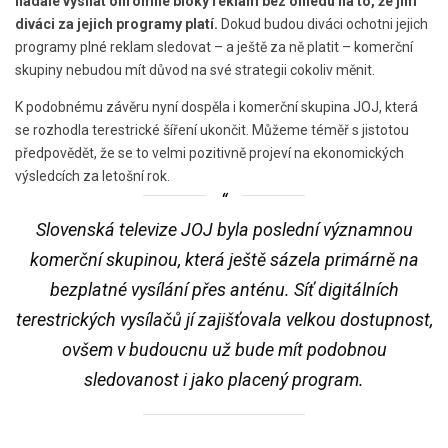
nadále vysílat ohromné bloky reklam bez ohledu na to, že jim
diváci za jejich programy platí.
Dokud budou diváci ochotni jejich
programy plné reklam sledovat – a ještě za ně platit – komerční
skupiny nebudou mít důvod na své strategii cokoliv měnit.
K podobnému závěru nyní dospěla i komerční skupina JOJ, která
se rozhodla terestrické šíření ukončit. Můžeme téměř s jistotou
předpovědět, že se to velmi pozitivně projeví na ekonomických
výsledcích za letošní rok.
Slovenská televize JOJ byla poslední významnou
komerční skupinou, která ještě sázela primárně na
bezplatné vysílání přes anténu. Síť digitálních
terestrických vysílačů jí zajišťovala velkou dostupnost,
ovšem v budoucnu už bude mít podobnou
sledovanost i jako placený program.