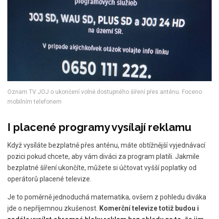
Oznam TV JOJ o ukončení volně dostupného šíření přes anténu. Foceno
mobilním telefonem
I placené programy vysílají reklamu
Když vysíláte bezplatně přes anténu, máte obtížnější vyjednávací
pozici pokud chcete, aby vám diváci za program platili. Jakmile
bezplatné šíření ukončíte, můžete si účtovat vyšší poplatky od
operátorů placené televize.
Je to poměrně jednoduchá matematika, ovšem z pohledu diváka
jde o nepříjemnou zkušenost.
Komerční televize totiž budou i