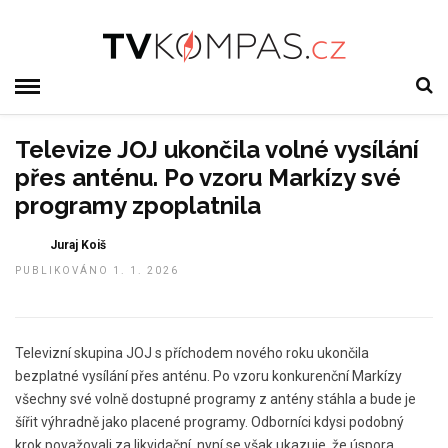
Televize JOJ ukončila volné vysílání
přes anténu. Po vzoru Markízy své
programy zpoplatnila
Juraj Koiš
PUBLIKOVÁNO 1. 1. 2026
Televizní skupina JOJ s příchodem nového roku ukončila
bezplatné vysílání přes anténu. Po vzoru konkurenční Markízy
všechny své volně dostupné programy z antény stáhla a bude je
šířit výhradně jako placené programy. Odborníci kdysi podobný
krok považovali za likvidační, nyní se však ukazuje, že úspora