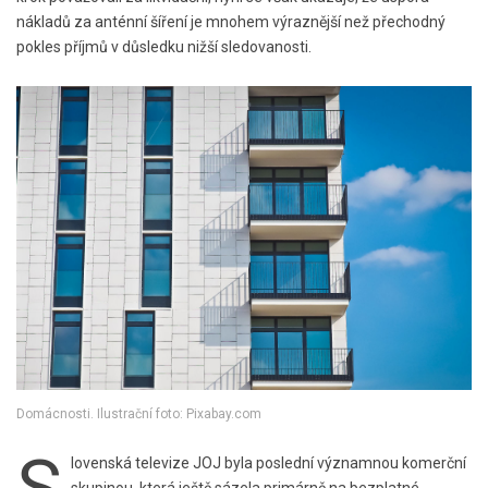
nákladů za anténní šíření je mnohem výraznější než přechodný
pokles příjmů v důsledku nižší sledovanosti.
Domácnosti. Ilustrační foto: Pixabay.com
S
lovenská televize JOJ byla poslední významnou komerční
skupinou, která ještě sázela primárně na bezplatné