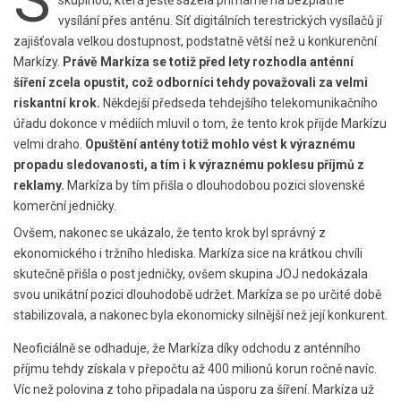
vysílání přes anténu. Síť digitálních terestrických vysílačů jí
zajišťovala velkou dostupnost, podstatně větší než u konkurenční
Markízy.
Právě Markíza se totiž před lety rozhodla anténní
šíření zcela opustit, což odborníci tehdy považovali za velmi
riskantní krok.
Někdejší předseda tehdejšího telekomunikačního
úřadu dokonce v médiích mluvil o tom, že tento krok přijde Markízu
velmi draho.
Opuštění antény totiž mohlo vést k výraznému
propadu sledovanosti, a tím i k výraznému poklesu příjmů z
reklamy.
Markíza by tím přišla o dlouhodobou pozici slovenské
komerční jedničky.
Ovšem, nakonec se ukázalo, že tento krok byl správný z
ekonomického i tržního hlediska. Markíza sice na krátkou chvíli
skutečně přišla o post jedničky, ovšem skupina JOJ nedokázala
svou unikátní pozici dlouhodobě udržet. Markíza se po určité době
stabilizovala, a nakonec byla ekonomicky silnější než její konkurent.
Neoficiálně se odhaduje, že Markíza díky odchodu z anténního
příjmu tehdy získala v přepočtu až 400 milionů korun ročně navíc.
Víc než polovina z toho připadala na úsporu za šíření. Markíza už