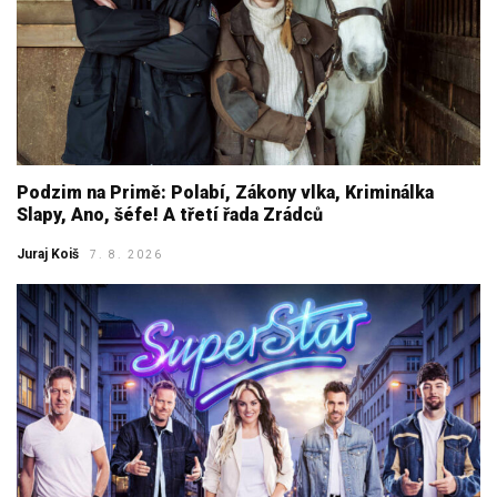
Podzim na Primě: Polabí, Zákony vlka, Kriminálka
Slapy, Ano, šéfe! A třetí řada Zrádců
Juraj Koiš
7. 8. 2026