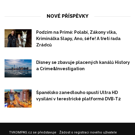
NOVÉ PŘÍSPĚVKY
Podzim na Primě: Polabí, Zákony vlka,
Kriminálka Slapy, Ano, šéfe! A třetí řada
Zrádců
Disney se zbavuje placených kanálů History
a Crime&Investigation
Španělsko zanedlouho spustí Ultra HD
vysílání v terestrické platformě DVB-T2
TVKOMPAS.cz se představuje
Žádost o registraci nového uživatele