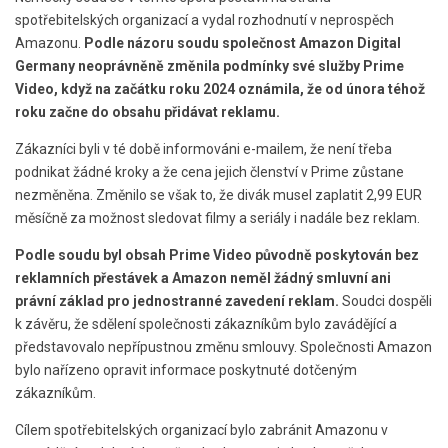
spotřebitelských organizací a vydal rozhodnutí v neprospěch
Amazonu.
Podle názoru soudu společnost Amazon Digital
Germany neoprávněně změnila podmínky své služby Prime
Video, když na začátku roku 2024 oznámila, že od února téhož
roku začne do obsahu přidávat reklamu.
Zákazníci byli v té době informováni e-mailem, že není třeba
podnikat žádné kroky a že cena jejich členství v Prime zůstane
nezměněna. Změnilo se však to, že divák musel zaplatit 2,99 EUR
měsíčně za možnost sledovat filmy a seriály i nadále bez reklam.
Podle soudu byl obsah Prime Video původně poskytován bez
reklamních přestávek a Amazon neměl žádný smluvní ani
právní základ pro jednostranné zavedení reklam.
Soudci dospěli
k závěru, že sdělení společnosti zákazníkům bylo zavádějící a
představovalo nepřípustnou změnu smlouvy. Společnosti Amazon
bylo nařízeno opravit informace poskytnuté dotčeným
zákazníkům.
Cílem spotřebitelských organizací bylo zabránit Amazonu v