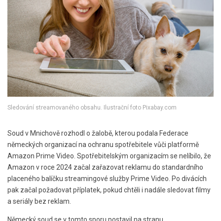
Sledování streamovaného obsahu. Ilustrační foto Pixabay.com
Soud v Mnichově rozhodl o žalobě, kterou podala Federace
německých organizací na ochranu spotřebitele vůči platformě
Amazon Prime Video. Spotřebitelským organizacím se nelíbilo, že
Amazon v roce 2024 začal zařazovat reklamu do standardního
placeného balíčku streamingové služby Prime Video. Po divácích
pak začal požadovat příplatek, pokud chtěli i nadále sledovat filmy
a seriály bez reklam.
Německý soud se v tomto sporu postavil na stranu