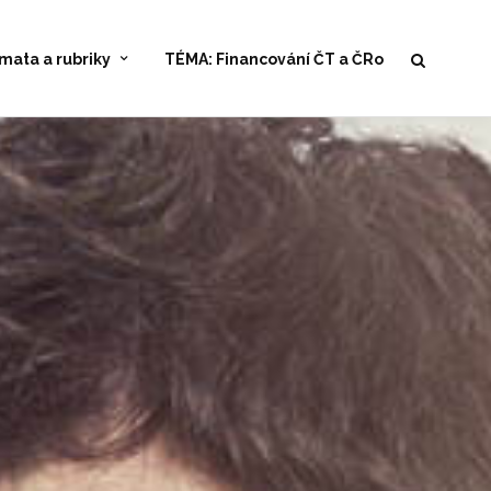
mata a rubriky
TÉMA: Financování ČT a ČRo