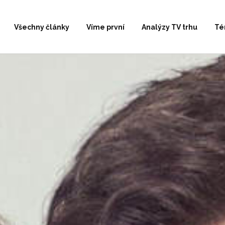
Všechny články
Víme první
Analýzy TV trhu
Té