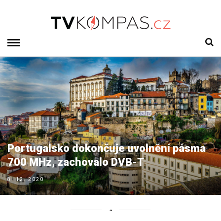
Portugalsko dokončuje uvolnění pásma
700 MHz, zachovalo DVB-T
8. 12. 2020