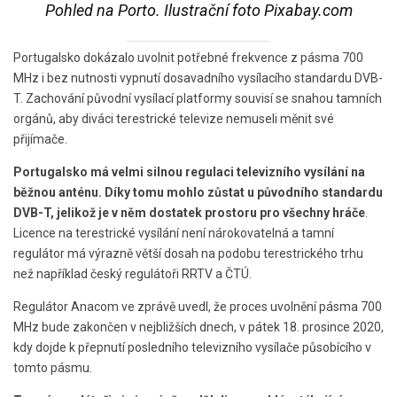
Pohled na Porto. Ilustrační foto Pixabay.com
Portugalsko dokázalo uvolnit potřebné frekvence z pásma 700
MHz i bez nutnosti vypnutí dosavadního vysílacího standardu DVB-
T. Zachování původní vysílací platformy souvisí se snahou tamních
orgánů, aby diváci terestrické televize nemuseli měnit své
přijímače.
Portugalsko má velmi silnou regulaci televizního vysílání na
běžnou anténu. Díky tomu mohlo zůstat u původního standardu
DVB-T, jelikož je v něm dostatek prostoru pro všechny hráče
.
Licence na terestrické vysílání není nárokovatelná a tamní
regulátor má výrazně větší dosah na podobu terestrického trhu
než například český regulátoři RRTV a ČTÚ.
Regulátor Anacom ve zprávě uvedl, že proces uvolnění pásma 700
MHz bude zakončen v nejbližších dnech, v pátek 18. prosince 2020,
kdy dojde k přepnutí posledního televizního vysílače působícího v
tomto pásmu.