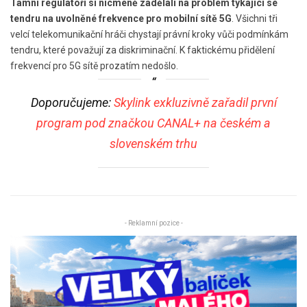
Tamní regulátoři si nicméně zadělali na problém týkající se
tendru na uvolněné frekvence pro mobilní sítě 5G
. Všichni tři
velcí telekomunikační hráči chystají právní kroky vůči podmínkám
tendru, které považují za diskriminační. K faktickému přidělení
frekvencí pro 5G sítě prozatím nedošlo.
Doporučujeme:
Skylink exkluzivně zařadil první
program pod značkou CANAL+ na českém a
slovenském trhu
- Reklamní pozice -