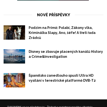
NOVÉ PŘÍSPĚVKY
Podzim na Primě: Polabí, Zákony vlka,
Kriminálka Slapy, Ano, šéfe! A třetí řada
Zrádců
Disney se zbavuje placených kanálů History
a Crime&Investigation
Španělsko zanedlouho spustí Ultra HD
vysílání v terestrické platformě DVB-T2