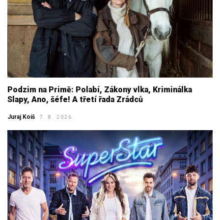
Podzim na Primě: Polabí, Zákony vlka, Kriminálka
Slapy, Ano, šéfe! A třetí řada Zrádců
Juraj Koiš
7. 8. 2026