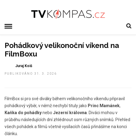
Pohádkový velikonoční víkend na
FilmBoxu
Juraj Koiš
PUBLIKOVÁNO 31. 3. 2026
FilmBox si pro své diváky během velikonočního víkendu připravil
pohádkový výběr, v němž nechybí tituly jako
Princ Mamánek
,
Kaňka do pohádky
nebo
Jezerní královna
. Diváci mohou v
průběhu následujících dní zhlédnout osm různých snímků. Přehled
všech pohádek a filmů včetně vysílacích časů přinášíme na konci
článku.