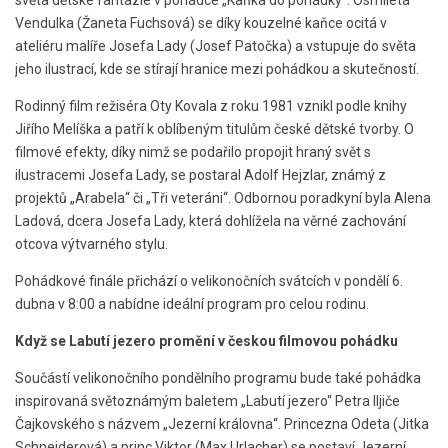
Vendulka (Žaneta Fuchsová) se díky kouzelné kaňce ocitá v
ateliéru malíře Josefa Lady (Josef Patočka) a vstupuje do světa
jeho ilustrací, kde se stírají hranice mezi pohádkou a skutečností.
Rodinný film režiséra Oty Kovala z roku 1981 vznikl podle knihy
Jiřího Melíška a patří k oblíbeným titulům české dětské tvorby. O
filmové efekty, díky nimž se podařilo propojit hraný svět s
ilustracemi Josefa Lady, se postaral Adolf Hejzlar, známý z
projektů „Arabela“ či „Tři veteráni“. Odbornou poradkyní byla Alena
Ladová, dcera Josefa Lady, která dohlížela na věrné zachování
otcova výtvarného stylu.
Pohádkové finále přichází o velikonočních svátcích v pondělí 6.
dubna v 8:00 a nabídne ideální program pro celou rodinu.
Když se Labutí jezero promění v českou filmovou pohádku
Součástí velikonočního pondělního programu bude také pohádka
inspirovaná světoznámým baletem „Labutí jezero“ Petra Iljiče
Čajkovského s názvem „Jezerní královna“. Princezna Odeta (Jitka
Schneiderová) a princ Viktor (Max Urlacher) se postaví Jezerní