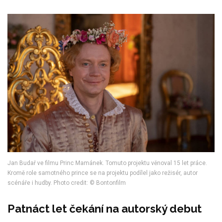
Jan Budař ve filmu Princ Mamánek. Tomuto projektu věnoval 15 let práce.
Kromě role samotného prince se na projektu podílel jako režisér, autor
scénáře i hudby. Photo credit: © Bontonfilm
Patnáct let čekání na autorský debut