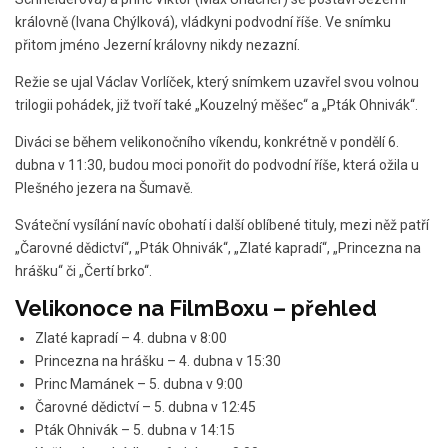
královně (Ivana Chýlková), vládkyni podvodní říše. Ve snímku
přitom jméno Jezerní královny nikdy nezazní.
Režie se ujal Václav Vorlíček, který snímkem uzavřel svou volnou
trilogii pohádek, již tvoří také „Kouzelný měšec“ a „Pták Ohnivák“.
Diváci se během velikonočního víkendu, konkrétně v pondělí 6.
dubna v 11:30, budou moci ponořit do podvodní říše, která ožila u
Plešného jezera na Šumavě.
Sváteční vysílání navíc obohatí i další oblíbené tituly, mezi něž patří
„Čarovné dědictví“, „Pták Ohnivák“, „Zlaté kapradí“, „Princezna na
hrášku“ či „Čertí brko“.
Velikonoce na FilmBoxu – přehled
Zlaté kapradí – 4. dubna v 8:00
Princezna na hrášku – 4. dubna v 15:30
Princ Mamánek – 5. dubna v 9:00
Čarovné dědictví – 5. dubna v 12:45
Pták Ohnivák – 5. dubna v 14:15