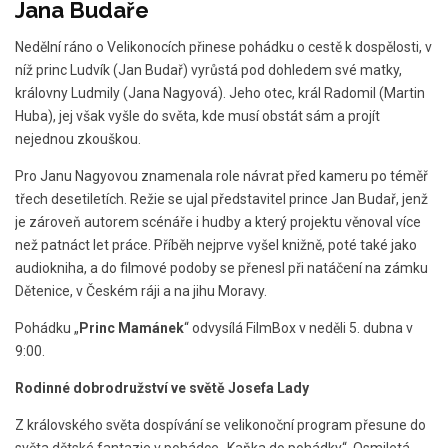
Jana Budaře
Nedělní ráno o Velikonocích přinese pohádku o cestě k dospělosti, v
níž princ Ludvík (Jan Budař) vyrůstá pod dohledem své matky,
královny Ludmily (Jana Nagyová). Jeho otec, král Radomil (Martin
Huba), jej však vyšle do světa, kde musí obstát sám a projít
nejednou zkouškou.
Pro Janu Nagyovou znamenala role návrat před kameru po téměř
třech desetiletích. Režie se ujal představitel prince Jan Budař, jenž
je zároveň autorem scénáře i hudby a který projektu věnoval více
než patnáct let práce. Příběh nejprve vyšel knižně, poté také jako
audiokniha, a do filmové podoby se přenesl při natáčení na zámku
Dětenice, v Českém ráji a na jihu Moravy.
Pohádku „
Princ Mamánek
“ odvysílá FilmBox v neděli 5. dubna v
9:00.
Rodinné dobrodružství ve světě Josefa Lady
Z královského světa dospívání se velikonoční program přesune do
světa dětské fantazie v pohádce „Kaňka do pohádky“. Osmiletá