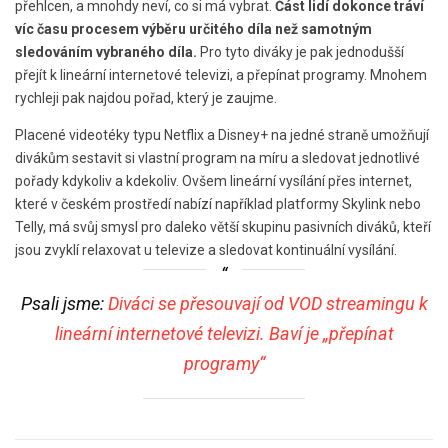
přehlcen, a mnohdy neví, co si má vybrat.
Část lidí dokonce tráví
víc času procesem výběru určitého díla než samotným
sledováním vybraného díla.
Pro tyto diváky je pak jednodušší
přejít k lineární internetové televizi, a přepínat programy. Mnohem
rychleji pak najdou pořad, který je zaujme.
Placené videotéky typu Netflix a Disney+ na jedné straně umožňují
divákům sestavit si vlastní program na míru a sledovat jednotlivé
pořady kdykoliv a kdekoliv. Ovšem lineární vysílání přes internet,
které v českém prostředí nabízí například platformy Skylink nebo
Telly, má svůj smysl pro daleko větší skupinu pasivních diváků, kteří
jsou zvyklí relaxovat u televize a sledovat kontinuální vysílání.
Psali jsme:
Diváci se přesouvají od VOD streamingu k
lineární internetové televizi. Baví je „přepínat
programy“