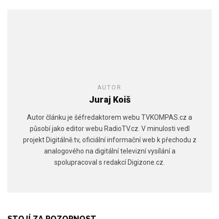
AUTOR
Juraj Koiš
Autor článku je šéfredaktorem webu TVKOMPAS.cz a
působí jako editor webu RadioTV.cz. V minulosti vedl
projekt Digitálně.tv, oficiální informační web k přechodu z
analogového na digitální televizní vysílání a
spolupracoval s redakcí Digizone.cz.
STOJÍ ZA POZORNOST