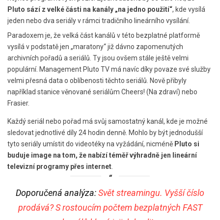
Pluto sází z velké části na kanály „na jedno použití“
, kde vysílá
jeden nebo dva seriály v rámci tradičního lineárního vysílání.
Paradoxem je, že velká část kanálů v této bezplatné platformě
vysílá v podstatě jen „maratony“ již dávno zapomenutých
archivních pořadů a seriálů. Ty jsou ovšem stále ještě velmi
populární. Management Pluto TV má navíc díky povaze své služby
velmi přesná data o oblíbenosti těchto seriálů. Nově přibyly
například stanice věnované seriálům Cheers! (Na zdraví) nebo
Frasier.
Každý seriál nebo pořad má svůj samostatný kanál, kde je možné
sledovat jednotlivé díly 24 hodin denně. Mohlo by být jednodušší
tyto seriály umístit do videotéky na vyžádání, nicméně
Pluto si
buduje image na tom, že nabízí téměř výhradně jen lineární
televizní programy přes internet
.
Doporučená analýza:
Svět streamingu. Vyšší číslo
prodává? S rostoucím počtem bezplatných FAST