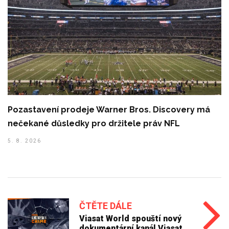
Pozastavení prodeje Warner Bros. Discovery má
nečekané důsledky pro držitele práv NFL
5. 8. 2026
ČTĚTE DÁLE
Viasat World spouští nový
dokumentární kanál Viasat