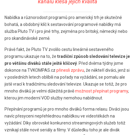
kanálů klesá jejich kvalita
Nabídka a různorodost programů pro americký trh je skutečně
bohatá, a obdobný klíč k sestavování programové nabídky má
služba Pluto TV i pro jiné trhy, zejména pro britský, německý nebo
pro skandinávské země.
Právě fakt, že Pluto TV zvolilo cestu lineárně sestaveného
programu ukazuje na to, že
tradiční způsob sledování televize je
pro většinu diváků stále ještě klíčový
. Před dvěma týdny jsme
dokonce na TVKOMPAS.cz
přinesli zprávu
, že někteří diváci, jenž si
v posledních letech oblíbili na pořady na vyžádání, se pomalu ale
jistě vrací k tradičnímu sledování televize. Ukazuje se totiž, že pro
mnoho diváků je velmi důležitá právě
možnost přepínat programy
,
kterou jim moderní VOD služby nemohou nabídnout.
Přepínání programů je pro mnoho diváků forma relaxu. Diváci jsou
navíc přesyceni nepřehlednou nabídkou ve videotékách na
vyžádání. Díky obrovské konkurenci streamingových služeb totiž
vznikají stále nové seriály a filmy. V důsledku toho je ale divák