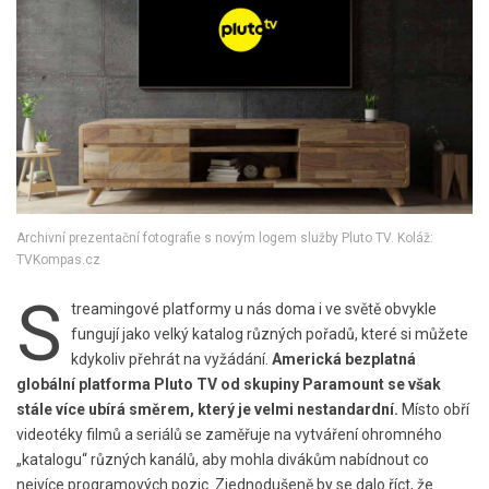
Archivní prezentační fotografie s novým logem služby Pluto TV. Koláž:
TVKompas.cz
S
treamingové platformy u nás doma i ve světě obvykle
fungují jako velký katalog různých pořadů, které si můžete
kdykoliv přehrát na vyžádání.
Americká bezplatná
globální platforma Pluto TV od skupiny Paramount se však
stále více ubírá směrem, který je velmi nestandardní.
Místo obří
videotéky filmů a seriálů se zaměřuje na vytváření ohromného
„katalogu“ různých kanálů, aby mohla divákům nabídnout co
nejvíce programových pozic. Zjednodušeně by se dalo říct, že