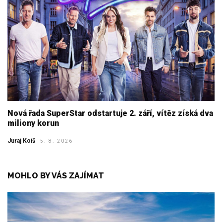
Nová řada SuperStar odstartuje 2. září, vítěz získá dva
miliony korun
Juraj Koiš
5. 8. 2026
MOHLO BY VÁS ZAJÍMAT