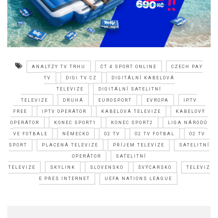
ANALÝZY TV TRHU
ČT 4 SPORT ONLINE
CZECH PAY
TV
DIGI TV CZ
DIGITÁLNÍ KABELOVÁ
TELEVIZE
DIGITÁLNÍ SATELITNÍ
TELEVIZE
DRUHÁ
EUROSPORT
EVROPA
IPTV
FREE
IPTV OPERÁTOR
KABELOVÁ TELEVIZE
KABELOVÝ
OPERÁTOR
KONEC SPORT1
KONEC SPORT2
LIGA NÁRODŮ
VE FOTBALE
NĚMECKO
O2 TV
O2 TV FOTBAL
O2 TV
SPORT
PLACENÁ TELEVIZE
PŘÍJEM TELEVIZE
SATELITNÍ
OPERÁTOR
SATELITNÍ
TELEVIZE
SKYLINK
SLOVENSKO
ŠVÝCARSKO
TELEVIZ
E PŘES INTERNET
UEFA NATIONS LEAGUE