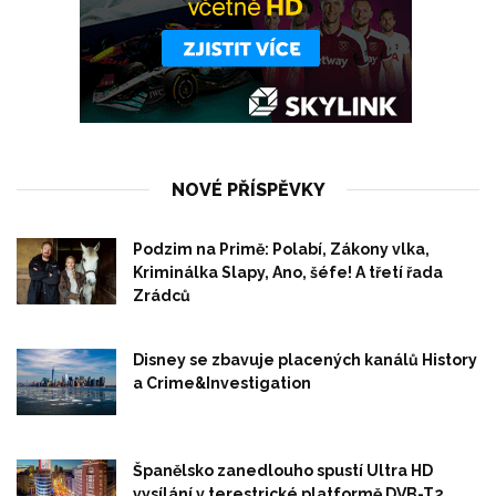
NOVÉ PŘÍSPĚVKY
Podzim na Primě: Polabí, Zákony vlka,
Kriminálka Slapy, Ano, šéfe! A třetí řada
Zrádců
Disney se zbavuje placených kanálů History
a Crime&Investigation
Španělsko zanedlouho spustí Ultra HD
vysílání v terestrické platformě DVB-T2