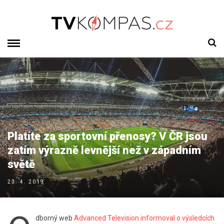
Platíte za sportovní přenosy? V ČR jsou
zatím výrazně levnější než v západním
světě
23. 4. 2019
dborný web
Advanced Television informoval o výsledcích