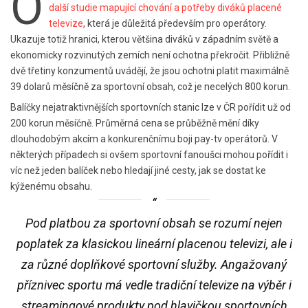
O
další studie mapující chování a potřeby diváků placené
televize
, která je důležitá především pro operátory.
Ukazuje totiž hranici, kterou většina diváků v západním světě a
ekonomicky rozvinutých zemích není ochotna překročit. Přibližně
dvě třetiny konzumentů uvádějí, že jsou ochotni platit maximálně
39 dolarů měsíčně za sportovní obsah, což je necelých 800 korun.
Balíčky nejatraktivnějších sportovních stanic lze v ČR pořídit už od
200 korun měsíčně. Průměrná cena se průběžně mění díky
dlouhodobým akcím a konkurenčnímu boji pay-tv operátorů. V
některých případech si ovšem sportovní fanoušci mohou pořídit i
víc než jeden balíček nebo hledají jiné cesty, jak se dostat ke
kýženému obsahu.
Pod platbou za sportovní obsah se rozumí nejen
poplatek za klasickou lineární placenou televizi, ale i
za různé doplňkové sportovní služby. Angažovaný
příznivec sportu má vedle tradiční televize na výběr i
streamingové produkty pod hlavičkou sportovních