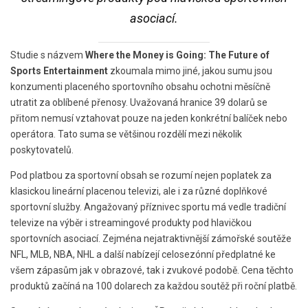
asociací.
Studie s názvem
Where the Money is Going: The Future of
Sports Entertainment
zkoumala mimo jiné, jakou sumu jsou
konzumenti placeného sportovního obsahu ochotni měsíčně
utratit za oblíbené přenosy. Uvažovaná hranice 39 dolarů se
přitom nemusí vztahovat pouze na jeden konkrétní balíček nebo
operátora. Tato suma se většinou rozdělí mezi několik
poskytovatelů.
Pod platbou za sportovní obsah se rozumí nejen poplatek za
klasickou lineární placenou televizi, ale i za různé doplňkové
sportovní služby. Angažovaný příznivec sportu má vedle tradiční
televize na výběr i streamingové produkty pod hlavičkou
sportovních asociací. Zejména nejatraktivnější zámořské soutěže
NFL, MLB, NBA, NHL a další nabízejí celosezónní předplatné ke
všem zápasům jak v obrazové, tak i zvukové podobě. Cena těchto
produktů začíná na 100 dolarech za každou soutěž při roční platbě.