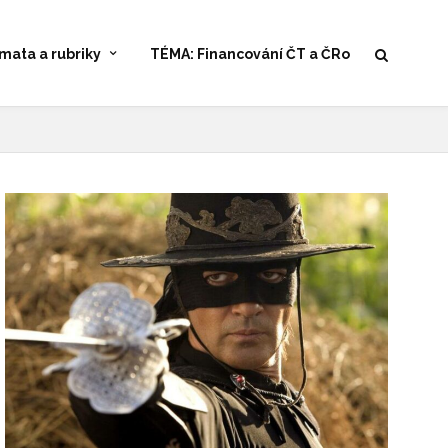
mata a rubriky
TÉMA: Financování ČT a ČRo