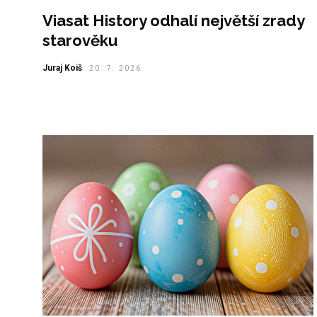
Viasat History odhalí největší zrady
starověku
Juraj Koiš
20. 7. 2026