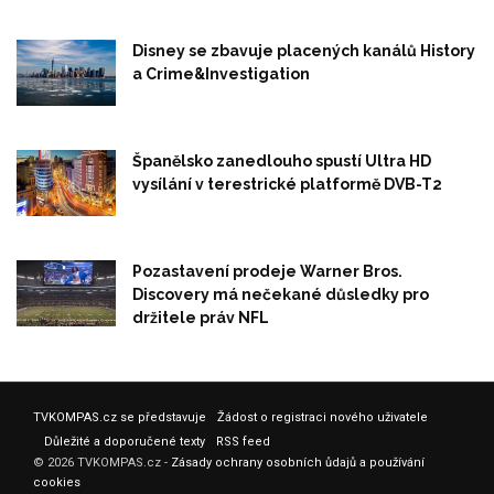
Disney se zbavuje placených kanálů History
a Crime&Investigation
Španělsko zanedlouho spustí Ultra HD
vysílání v terestrické platformě DVB-T2
Pozastavení prodeje Warner Bros.
Discovery má nečekané důsledky pro
držitele práv NFL
TVKOMPAS.cz se představuje
Žádost o registraci nového uživatele
Důležité a doporučené texty
RSS feed
© 2026 TVKOMPAS.cz -
Zásady ochrany osobních ůdajů a používání
cookies