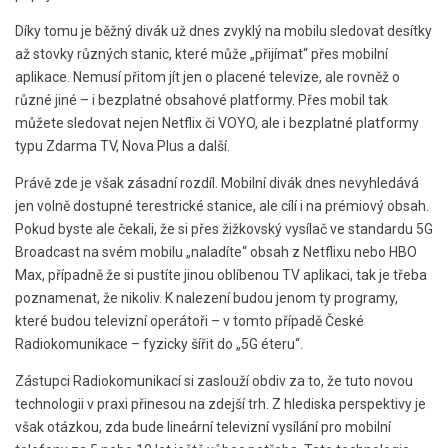
Díky tomu je běžný divák už dnes zvyklý na mobilu sledovat desítky
až stovky různých stanic, které může „přijímat“ přes mobilní
aplikace. Nemusí přitom jít jen o placené televize, ale rovněž o
různé jiné – i bezplatné obsahové platformy. Přes mobil tak
můžete sledovat nejen Netflix či VOYO, ale i bezplatné platformy
typu Zdarma TV, Nova Plus a další.
Právě zde je však zásadní rozdíl. Mobilní divák dnes nevyhledává
jen volně dostupné terestrické stanice, ale cílí i na prémiový obsah.
Pokud byste ale čekali, že si přes žižkovský vysílač ve standardu 5G
Broadcast na svém mobilu „naladíte“ obsah z Netflixu nebo HBO
Max, případně že si pustíte jinou oblíbenou TV aplikaci, tak je třeba
poznamenat, že nikoliv. K nalezení budou jenom ty programy,
které budou televizní operátoři – v tomto případě České
Radiokomunikace – fyzicky šířit do „5G éteru“.
Zástupci Radiokomunikací si zaslouží obdiv za to, že tuto novou
technologii v praxi přinesou na zdejší trh. Z hlediska perspektivy je
však otázkou, zda bude lineární televizní vysílání pro mobilní