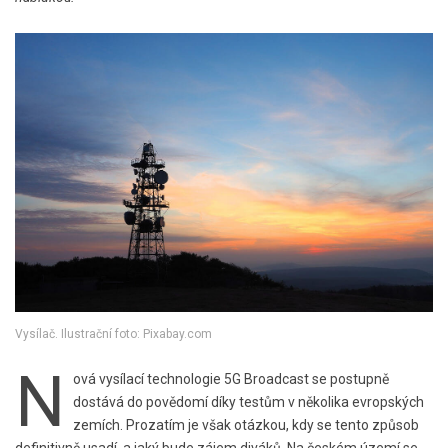
Vysílač. Ilustrační foto: Pixabay.com
N
ová vysílací technologie 5G Broadcast se postupně
dostává do povědomí díky testům v několika evropských
zemích. Prozatím je však otázkou, kdy se tento způsob
definitivně usadí, a jaký bude zájem diváků. Na českém území se