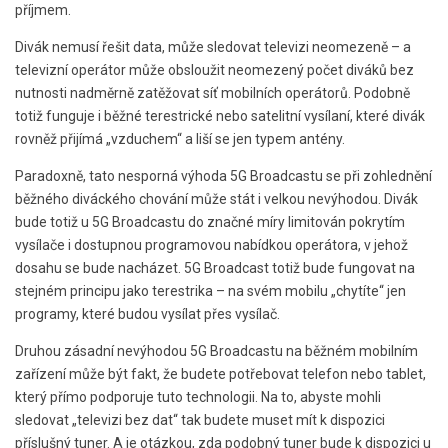
příjmem.
Divák nemusí řešit data, může sledovat televizi neomezeně – a
televizní operátor může obsloužit neomezený počet diváků bez
nutnosti nadměrně zatěžovat síť mobilních operátorů. Podobně
totiž funguje i běžné terestrické nebo satelitní vysílaní, které divák
rovněž přijímá „vzduchem“ a liší se jen typem antény.
Paradoxně, tato nesporná výhoda 5G Broadcastu se při zohlednění
běžného diváckého chování může stát i velkou nevýhodou. Divák
bude totiž u 5G Broadcastu do značné míry limitován pokrytím
vysílače i dostupnou programovou nabídkou operátora, v jehož
dosahu se bude nacházet. 5G Broadcast totiž bude fungovat na
stejném principu jako terestrika – na svém mobilu „chytíte“ jen
programy, které budou vysílat přes vysílač.
Druhou zásadní nevýhodou 5G Broadcastu na běžném mobilním
zařízení může být fakt, že budete potřebovat telefon nebo tablet,
který přímo podporuje tuto technologii. Na to, abyste mohli
sledovat „televizi bez dat“ tak budete muset mít k dispozici
příslušný tuner. A je otázkou, zda podobný tuner bude k dispozici u