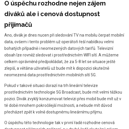
O úspěchu rozhodne nejen zájem
diváků ale i cenová dostupnost
přijímačů
Ano, divák je dnes nucen při sledování TV na mobilu čerpat mobilní
data, ovšem i tento problém už operátoři řeší nabídkou velmi
bohatých případně i neomezených datových tarifů. Televizní
obsah lze rovněž sledovat i prostřednictvím WIFI sítí. A můžeme
celkem oprávněně předpokládat, že za 5-8 let se situace ještě
zlepší, a většina uživatelů už bude mít k dispozici skutečně
neomezená data prostřednictvím mobilních sítí 5G.
Pokud v takové situaci dorazí na trh lineární televize
prostřednictvím technologie 5G Broadcast, bude mít velmi těžkou
pozici. Divák zvyklý konzumovat televizi přes mobil bude mít už v
té době mnohem pokročilejší možnosti, a nebude mít důvod
přecházet zpět k volně dostupnému lineárnímu příjmu.
O úspěchu této technologie tak v první řadě rozhodne cenová