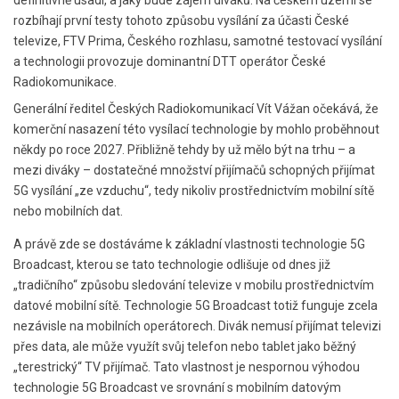
rozbíhají první testy tohoto způsobu vysílání za účasti České
televize, FTV Prima, Českého rozhlasu, samotné testovací vysílání
a technologii provozuje dominantní DTT operátor České
Radiokomunikace.
Generální ředitel Českých Radiokomunikací Vít Vážan očekává, že
komerční nasazení této vysílací technologie by mohlo proběhnout
někdy po roce 2027. Přibližně tehdy by už mělo být na trhu – a
mezi diváky – dostatečné množství přijímačů schopných přijímat
5G vysílání „ze vzduchu“, tedy nikoliv prostřednictvím mobilní sítě
nebo mobilních dat.
A právě zde se dostáváme k základní vlastnosti technologie 5G
Broadcast, kterou se tato technologie odlišuje od dnes již
„tradičního“ způsobu sledování televize v mobilu prostřednictvím
datové mobilní sítě. Technologie 5G Broadcast totiž funguje zcela
nezávisle na mobilních operátorech. Divák nemusí přijímat televizi
přes data, ale může využít svůj telefon nebo tablet jako běžný
„terestrický“ TV přijímač. Tato vlastnost je nespornou výhodou
technologie 5G Broadcast ve srovnání s mobilním datovým