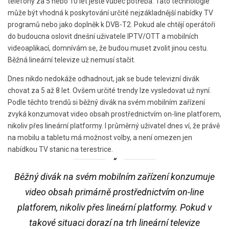
telefony za 5 nebo 10 let ještě vůbec potřeba. Tato technologie
může být vhodná k poskytování určité nejzákladnější nabídky TV
programů nebo jako doplněk k DVB-T2. Pokud ale chtějí operátoři
do budoucna oslovit dnešní uživatele IPTV/OTT a mobilních
videoaplikací, domnívám se, že budou muset zvolit jinou cestu.
Běžná lineární televize už nemusí stačit.
Dnes nikdo nedokáže odhadnout, jak se bude televizní divák
chovat za 5 až 8 let. Ovšem určité trendy lze vysledovat už nyní.
Podle těchto trendů si běžný divák na svém mobilním zařízení
zvyká konzumovat video obsah prostřednictvím on-line platforem,
nikoliv přes lineární platformy. I průměrný uživatel dnes ví, že právě
na mobilu a tabletu má možnost volby, a není omezen jen
nabídkou TV stanic na terestrice.
Běžný divák na svém mobilním zařízení konzumuje
video obsah primárně prostřednictvím on-line
platforem, nikoliv přes lineární platformy. Pokud v
takové situaci dorazí na trh lineární televize