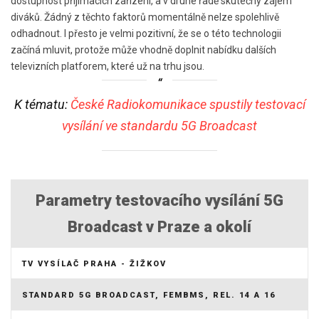
dostupnost přijímacích zařízení, a v druhé řadě skutečný zájem
diváků. Žádný z těchto faktorů momentálně nelze spolehlivě
odhadnout. I přesto je velmi pozitivní, že se o této technologii
začíná mluvit, protože může vhodně doplnit nabídku dalších
televizních platforem, které už na trhu jsou.
K tématu:
České Radiokomunikace spustily testovací
vysílání ve standardu 5G Broadcast
Parametry testovacího vysílání 5G
Broadcast v Praze a okolí
TV VYSÍLAČ PRAHA - ŽIŽKOV
STANDARD 5G BROADCAST, FEMBMS, REL. 14 A 16