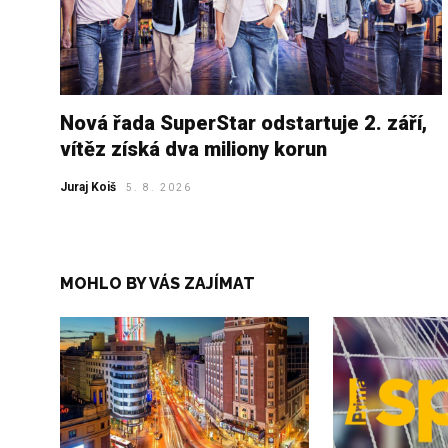
Nová řada SuperStar odstartuje 2. září,
vítěz získá dva miliony korun
Juraj Koiš
5. 8. 2026
MOHLO BY VÁS ZAJÍMAT