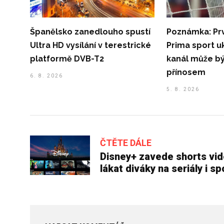
Španělsko zanedlouho spustí
Poznámka: Prv
Ultra HD vysílání v terestrické
Prima sport u
platformě DVB-T2
kanál může b
přínosem
6. 8. 2026
5. 8. 2026
ČTĚTE DÁLE
Disney+ zavede shorts vid
lákat diváky na seriály i sp