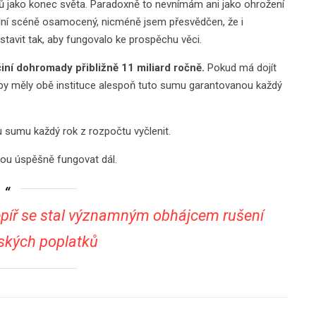
ků jako konec světa. Paradoxně to nevnímám ani jako ohrožení
ální scéně osamocený, nicméně jsem přesvědčen, že i
stavit tak, aby fungovalo ke prospěchu věci.
iní dohromady přibližně 11 miliard ročně.
Pokud má dojít
 aby měly obě instituce alespoň tuto sumu garantovanou každý
ou sumu každý rok z rozpočtu vyčlenit.
ou úspěšně fungovat dál.
lepíř se stal významným obhájcem rušení
ských poplatků