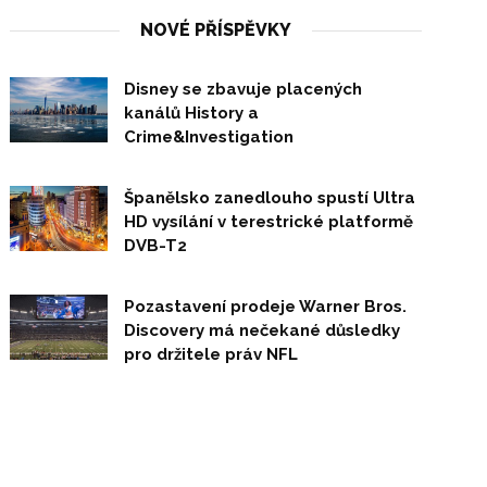
NOVÉ PŘÍSPĚVKY
Disney se zbavuje placených
kanálů History a
Crime&Investigation
Španělsko zanedlouho spustí Ultra
HD vysílání v terestrické platformě
DVB-T2
Pozastavení prodeje Warner Bros.
Discovery má nečekané důsledky
pro držitele práv NFL