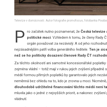
Televize v domácnosti. Autor fotografie promofocus, fotobanka Pixab
P
ro začátek nutno poznamenat, že
Česká televize 
politické moci
. Vzhledem k tomu, že členy Rady Č
orgán považovat za nezávislý. A od jeho rozhodnutí
nejzásadnějším patří volba generálního ředitele.
Ten je sic
než se ho politicky dosazení členové Rady ČT rozhod
Za těchto okolností ani samotné koncesionářské poplatky ne
zejména vládní – totiž mají v rukou jejich zvýšení případně 
médií formou přímých poplatků by garantovalo jejich nezáv
neměnná bez ohledu na to, kdo je zrovna u moci. Nicméně,
dlouhodobě udržitelné financování těchto médií není 
mluvila jako o jedné z nejvyšších priorit, a nakonec zvýšen
vládnutí.