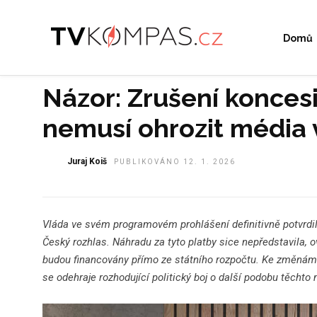
Domů
Názor: Zrušení konces
nemusí ohrozit média 
Juraj Koiš
PUBLIKOVÁNO 12. 1. 2026
Vláda ve svém programovém prohlášení definitivně potvrdila
Český rozhlas. Náhradu za tyto platby sice nepředstavila, 
budou financovány přímo ze státního rozpočtu. Ke změnám 
se odehraje rozhodující politický boj o další podobu těchto 