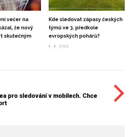
ní večer na
Kde sledovat zápasy českých
kázal, že nový
týmů ve 3. předkole
ýt skutečným
evropských pohárů?
4. 8. 2026
ea pro sledování v mobilech. Chce
ort