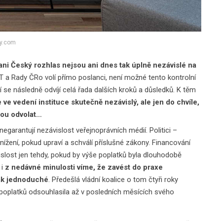
ay.com
ani Český rozhlas nejsou ani dnes tak úplně nezávislé na
T a Rady ČRo volí přímo poslanci, není možné tento kontrolní
 se následně odvíjí celá řada dalších kroků a důsledků. K těm
e ve vedení instituce skutečně nezávislý, ale jen do chvíle,
nou odvolat…
garantují nezávislost veřejnoprávních médií. Politici –
snížení, pokud upraví a schválí příslušné zákony. Financování
islost jen tehdy, pokud by výše poplatků byla dlouhodobě
 i
z nedávné minulosti víme, že zavést do praxe
tak jednoduché
. Předešlá vládní koalice o tom čtyři roky
í poplatků odsouhlasila až v posledních měsících svého