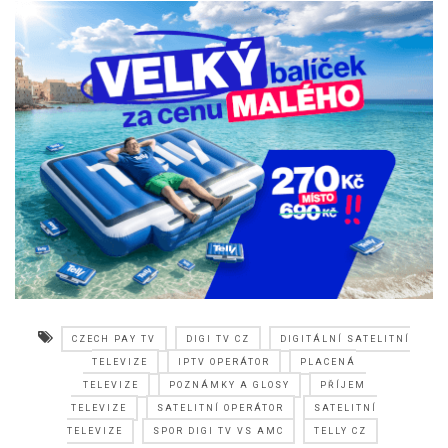
CZECH PAY TV
DIGI TV CZ
DIGITÁLNÍ SATELITNÍ
TELEVIZE
IPTV OPERÁTOR
PLACENÁ
TELEVIZE
POZNÁMKY A GLOSY
PŘÍJEM
TELEVIZE
SATELITNÍ OPERÁTOR
SATELITNÍ
TELEVIZE
SPOR DIGI TV VS AMC
TELLY CZ