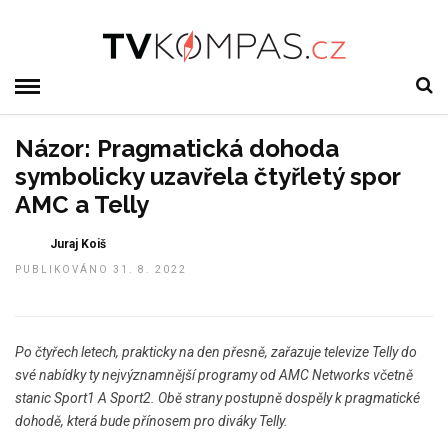
Názor: Pragmatická dohoda
symbolicky uzavřela čtyřletý spor
AMC a Telly
Juraj Koiš
PUBLIKOVÁNO 31. 8. 2022
Po čtyřech letech, prakticky na den přesně, zařazuje televize Telly do
své nabídky ty nejvýznamnější programy od AMC Networks včetně
stanic Sport1 A Sport2. Obě strany postupně dospěly k pragmatické
dohodě, která bude přínosem pro diváky Telly.