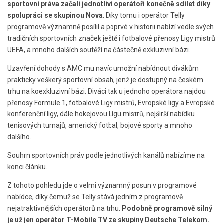
sportovní práva začali jednotliví operátoři konečně sdílet díky
spolupráci se skupinou Nova
. Díky tomu i operátor Telly
programově významně posílil a poprvé v historii nabízí vedle svých
tradičních sportovních značek ještě i fotbalové přenosy Ligy mistrů
UEFA, a mnoho dalších soutěží na částečně exkluzivní bázi.
Uzavření dohody s AMC mu navíc umožní nabídnout divákům
prakticky veškerý sportovní obsah, jenž je dostupný na českém
trhu na koexkluzivní bázi. Diváci tak u jednoho operátora najdou
přenosy Formule 1, fotbalové Ligy mistrů, Evropské ligy a Evropské
konferenční ligy, dále hokejovou Ligu mistrů, nejširší nabídku
tenisových turnajů, americký fotbal, bojové sporty a mnoho
dalšího.
Souhrn sportovních práv podle jednotlivých kanálů nabízíme na
konci článku.
Z tohoto pohledu jde o velmi významný posun v programové
nabídce, díky čemuž se Telly stává jedním z programově
nejatraktivnějších operátorů na trhu.
Podobně programově silný
je už jen operátor T-Mobile TV ze skupiny Deutsche Telekom.