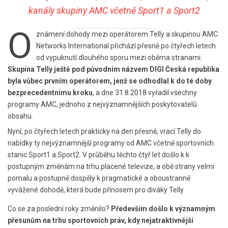
kanály skupiny AMC včetně Sport1 a Sport2
O
známení dohody mezi operátorem Telly a skupinou AMC
Networks International přichází přesně po čtyřech letech
od vypuknutí dlouhého sporu mezi oběma stranami.
Skupina Telly ještě pod původním názvem DIGI Česká republika
byla vůbec prvním operátorem, jenž se odhodlal k do té doby
bezprecedentnímu kroku
, a dne 31.8.2018 vyřadil všechny
programy AMC, jednoho z nejvýznamnějších poskytovatelů
obsahu.
Nyní, po čtyřech letech prakticky na den přesně, vrací Telly do
nabídky ty nejvýznamnější programy od AMC včetně sportovních
stanic Sport1 a Sport2. V průběhu těchto čtyř let došlo k k
postupným změnám na trhu placené televize, a obě strany velmi
pomalu a postupně dospěly k pragmatické a oboustranně
vyvážené dohodě, která bude přínosem pro diváky Telly.
Co se za poslední roky změnilo?
Především došlo k významným
přesunům na trhu sportovních práv, kdy nejatraktivnější