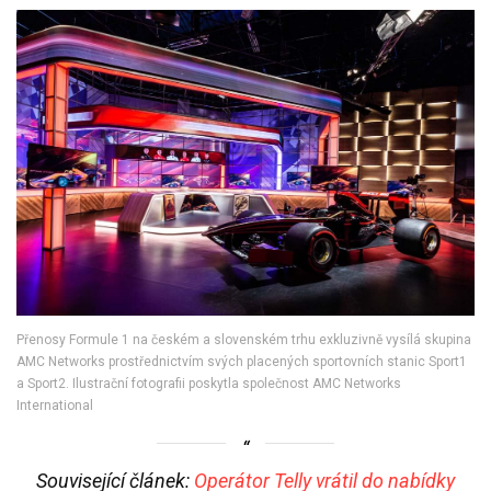
Přenosy Formule 1 na českém a slovenském trhu exkluzivně vysílá skupina
AMC Networks prostřednictvím svých placených sportovních stanic Sport1
a Sport2. Ilustrační fotografii poskytla společnost AMC Networks
International
Související článek:
Operátor Telly vrátil do nabídky