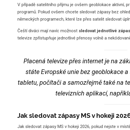
V případě satelitního příjmu je ovšem geoblokace aktivní, pr
programů. Pokud ovšem chcete sledovat zápasy bez ohledu 
německých programech, které lze přes satelit sledovat úplně
Čeští diváci mají navíc možnost
sledovat jednotlivé zápa
televize zpřístupňuje jednotlivé přenosy volně a nekódovan
Placená televize přes internet je na z
státe Evropské unie bez geoblokace a 
tabletu, počítači a samozřejmě také na t
televizních aplikací, napřík
Jak sledovat zápasy MS v hokeji 202
Jak sledovat zápasy MS v hokeji 2026, pokud nejste v míst