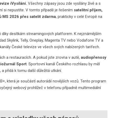
vize iVysílání.
Všechny zápasy jsou zde vysílány živě a s
í si nepustíte. V tomto případě je řešením
satelitní příjem,
ů MS 2026 přes satelit zdarma
, prakticky v celé Evropě na
t i díky desítkám streamingových platforem. K nejznámějším
íklad Skylink, Telly, Oneplay, Magenta TV nebo Vodafone TV a
í kanály České televize ve všech svých nabízených tarifech.
ch a restauracích. A pokud jste zrovna v autě,
audiopřenosy
iožurnál Sport
. Sportovní kanál Českého rozhlasu by měl
 přidá k tomu další důležitá utkání.
AB+, která je součástí autorádií novějších vozů. Tento program
obyčejný webový prohlížeč v telefonu případně multimediální