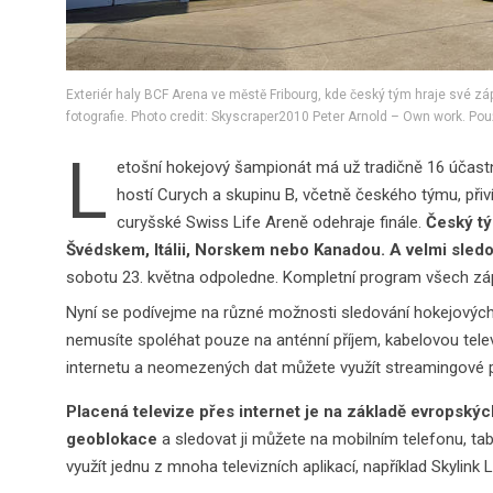
Exteriér haly BCF Arena ve městě Fribourg, kde český tým hraje své zá
fotografie. Photo credit: Skyscraper2010 Peter Arnold – Own work. Pou
L
etošní hokejový šampionát má už tradičně 16 účastní
hostí Curych a skupinu B, včetně českého týmu, přiví
curyšské Swiss Life Areně odehraje finále.
Český tý
Švédskem, Itálii, Norskem nebo Kanadou. A velmi sled
sobotu 23. května odpoledne. Kompletní program všech záp
Nyní se podívejme na různé možnosti sledování hokejových z
nemusíte spoléhat pouze na anténní příjem, kabelovou televi
internetu a neomezených dat můžete využít streamingové plat
Placená televize přes internet je na základě evropský
geoblokace
a sledovat ji můžete na mobilním telefonu, tab
využít jednu z mnoha televizních aplikací, například Skylink 