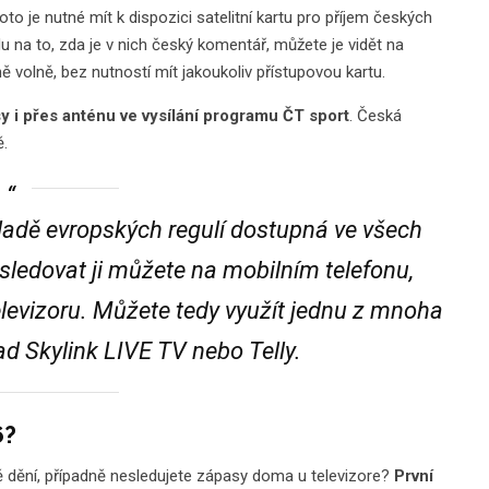
oto je nutné mít k dispozici satelitní kartu pro příjem českých
na to, zda je v nich český komentář, můžete je vidět na
 volně, bez nutností mít jakoukoliv přístupovou kartu.
sy i přes anténu ve vysílání programu ČT sport
. Česká
ě.
ákladě evropských regulí dostupná ve všech
sledovat ji můžete na mobilním telefonu,
elevizoru. Můžete tedy využít jednu z mnoha
lad Skylink LIVE TV nebo Telly.
6?
ě dění, případně nesledujete zápasy doma u televizore?
První