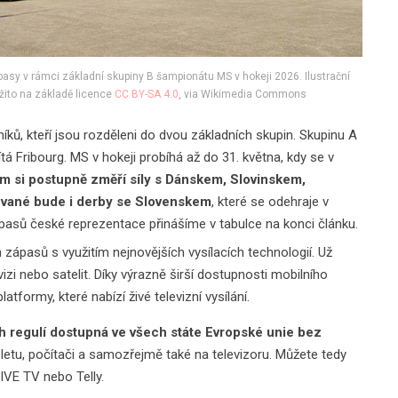
pasy v rámci základní skupiny B šampionátu MS v hokeji 2026. Ilustrační
žito na základě licence
CC BY-SA 4.0
, via Wikimedia Commons
ků, kteří jsou rozděleni do dvou základních skupin. Skupinu A
tá Fribourg. MS v hokeji probíhá až do 31. května, kdy se v
m si postupně změří síly s Dánskem, Slovinskem,
ované bude i derby se Slovenskem
, které se odehraje v
asů české reprezentace přinášíme v tabulce na konci článku.
ápasů s využitím nejnovějších vysílacích technologií. Už
zi nebo satelit. Díky výrazně širší dostupnosti mobilního
formy, které nabízí živé televizní vysílání.
ch regulí dostupná ve všech státe Evropské unie bez
letu, počítači a samozřejmě také na televizoru. Můžete tedy
LIVE TV nebo Telly.