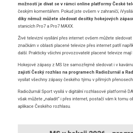
možností je dívat se v rámci online platformy České tele
českým komentářem. Pokud jste ovšem v zahraničí, iVysílán
díky němuž můžete sledovat desítky hokejových zápas
stanicích Pro7 a Pro7 MAXX.
Živé televizní vysílání přes internet ovšem můžete sledova
značkám v oblasti placené televize přes internet patří např
další. Prakticky všichni provozovatelé placené televize maj
Hokejové zápasy z MS lze samozřejmě sledovat i v kavárná
zajistí Český rozhlas na programech Radiožurnál a Rad
vysílat všechny zápasy českého týmu v přímých přenosech, a
Radiožurnál Sport vysílá v digitální rozhlasové platformě D
však můžete „naladit“ i přes internet, postačí vám k tomu 
aplikace Českého rozhlasu.