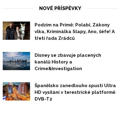
NOVÉ PŘÍSPĚVKY
Podzim na Primě: Polabí, Zákony
vlka, Kriminálka Slapy, Ano, šéfe! A
třetí řada Zrádců
Disney se zbavuje placených
kanálů History a
Crime&Investigation
Španělsko zanedlouho spustí Ultra
HD vysílání v terestrické platformě
DVB-T2