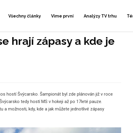
Všechny články
Víme první
Analýzy TV trhu
Té
e hrají zápasy a kde je
tos hostí Švýcarsko. Šampionát byl zde plánován již v roce
Švýcarsko tedy hostí MS v hokeji až po 17leté pauze.
a možnosti, kdy, kde a jak můžete jednotlivé zápasy