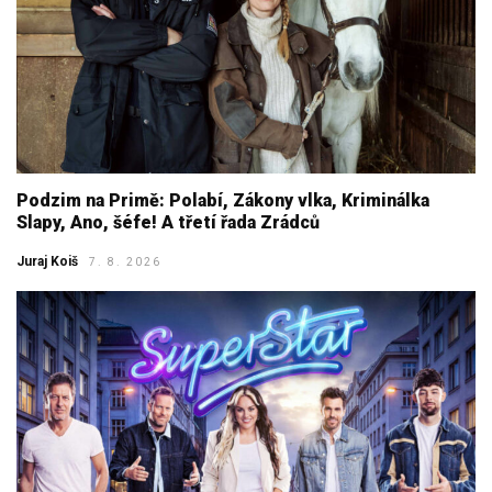
Podzim na Primě: Polabí, Zákony vlka, Kriminálka
Slapy, Ano, šéfe! A třetí řada Zrádců
Juraj Koiš
7. 8. 2026