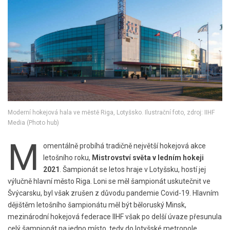
Moderní hokejová hala ve městě Riga, Lotyšsko. Ilustrační foto, zdroj: IIHF
Media (Photo hub)
M
omentálně probíhá tradičně největší hokejová akce
letošního roku,
Mistrovství světa v ledním hokeji
2021
. Šampionát se letos hraje v Lotyšsku, hostí jej
výlučně hlavní město Riga. Loni se měl šampionát uskutečnit ve
Švýcarsku, byl však zrušen z důvodu pandemie Covid-19. Hlavním
dějištěm letošního šampionátu měl být běloruský Minsk,
mezinárodní hokejová federace IIHF však po delší úvaze přesunula
celý šampionát na jedno místo, tedy do lotyšské metropole.