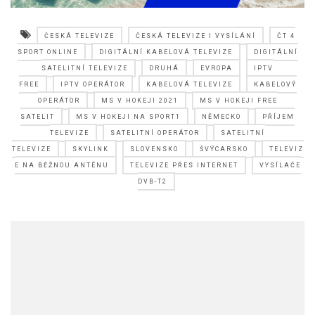
ČESKÁ TELEVIZE
ČESKÁ TELEVIZE I VYSÍLÁNÍ
ČT 4
SPORT ONLINE
DIGITÁLNÍ KABELOVÁ TELEVIZE
DIGITÁLNÍ
SATELITNÍ TELEVIZE
DRUHÁ
EVROPA
IPTV
FREE
IPTV OPERÁTOR
KABELOVÁ TELEVIZE
KABELOVÝ
OPERÁTOR
MS V HOKEJI 2021
MS V HOKEJI FREE
SATELIT
MS V HOKEJI NA SPORT1
NĚMECKO
PŘÍJEM
TELEVIZE
SATELITNÍ OPERÁTOR
SATELITNÍ
TELEVIZE
SKYLINK
SLOVENSKO
ŠVÝCARSKO
TELEVIZ
E NA BĚŽNOU ANTÉNU
TELEVIZE PŘES INTERNET
VYSÍLAČE
DVB-T2