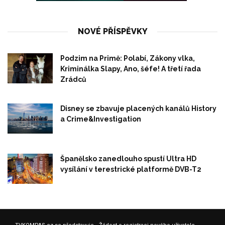
NOVÉ PŘÍSPĚVKY
Podzim na Primě: Polabí, Zákony vlka,
Kriminálka Slapy, Ano, šéfe! A třetí řada
Zrádců
Disney se zbavuje placených kanálů History
a Crime&Investigation
Španělsko zanedlouho spustí Ultra HD
vysílání v terestrické platformě DVB-T2