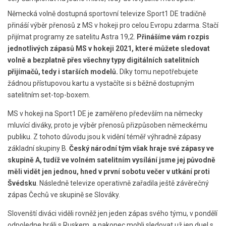
Německá volně dostupná sportovní televize Sport1 DE tradičně
přináší výběr přenosů z MS v hokeji pro celou Evropu zdarma. Stačí
přijímat programy ze satelitu Astra 19,2.
Přinášíme vám rozpis
jednotlivých zápasů MS v hokeji 2021, které můžete sledovat
volně a bezplatně přes všechny typy digitálních satelitních
přijímačů, tedy i starších modelů.
Díky tomu nepotřebujete
žádnou přístupovou kartu a vystačíte si s běžně dostupným
satelitním set-top-boxem.
MS v hokeji na Sport1 DE je zaměřeno především na německy
mluvící diváky, proto je výběr přenosů přizpůsoben německému
publiku. Z tohoto důvodu jsou k vidění téměř výhradně zápasy
základní skupiny B.
Český národní tým však hraje své zápasy ve
skupině A, tudíž ve volném satelitním vysílání jsme jej původně
měli vidět jen jednou, hned v první sobotu večer v utkání proti
Švédsku
. Následně televize operativně zařadila ještě závěrečný
zápas Čechů ve skupině se Slováky.
Slovenští diváci viděli rovněž jen jeden zápas svého týmu, v pondělí
odpoledne hráli s Ruskem, a nakonec mohli sledovat už jen duel s