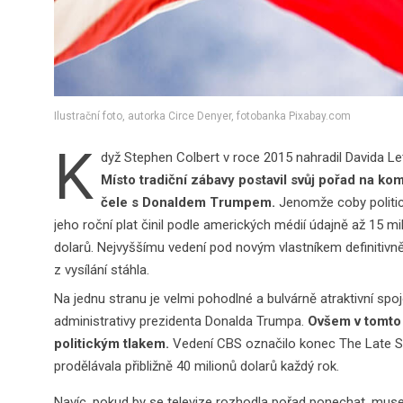
Ilustrační foto, autorka Circe Denyer, fotobanka Pixabay.com
K
dyž Stephen Colbert v roce 2015 nahradil Davida Le
Místo tradiční zábavy postavil svůj pořad na kom
čele s Donaldem Trumpem.
Jenomže coby politic
jeho roční plat činil podle amerických médií údajně až 15 m
dolarů. Nejvyššímu vedení pod novým vlastníkem definitivně 
z vysílání stáhla.
Na jednu stranu je velmi pohodlné a bulvárně atraktivní s
administrativy prezidenta Donalda Trumpa.
Ovšem v tomto 
politickým tlakem.
Vedení CBS označilo konec The Late S
prodělávala přibližně 40 milionů dolarů každý rok.
Navíc, pokud by se televize rozhodla pořad ponechat, musel