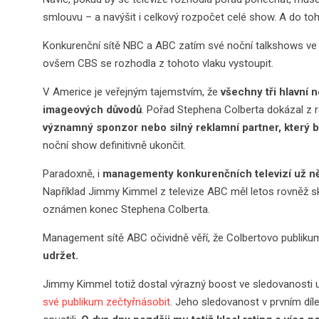
smlouvu – a navýšit i celkový rozpočet celé show. A do toh
Konkurenční sítě NBC a ABC zatím své noční talkshows ve v
ovšem CBS se rozhodla z tohoto vlaku vystoupit.
V Americe je veřejným tajemstvím, že
všechny tři hlavní n
imageových důvodů
. Pořad Stephena Colberta dokázal z r
významný sponzor nebo silný reklamní partner, který b
noční show definitivně ukončit.
Paradoxně, i
managementy konkurenčních televizí už něko
Například Jimmy Kimmel z televize ABC měl letos rovněž sko
oznámen konec Stephena Colberta.
Management sítě ABC očividně věří, že Colbertovo publiku
udržet.
Jimmy Kimmel totiž dostal výrazný boost ve sledovanosti 
své publikum zečtyřnásobit
. Jeho sledovanost v prvním díle 