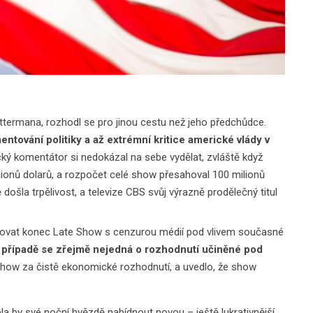
ttermana, rozhodl se pro jinou cestu než jeho předchůdce.
entování politiky a až extrémní kritice americké vlády v
ký komentátor si nedokázal na sebe vydělat, zvláště když
ilionů dolarů, a rozpočet celé show přesahoval 100 milionů
došla trpělivost, a televize CBS svůj výrazně prodělečný titul
pojovat konec Late Show s cenzurou médií pod vlivem současné
případě se zřejmě nejedná o rozhodnutí učiněné pod
how za čistě ekonomické rozhodnutí, a uvedlo, že show
a by své noční hvězdě nabídnout novou – ještě lukrativnější