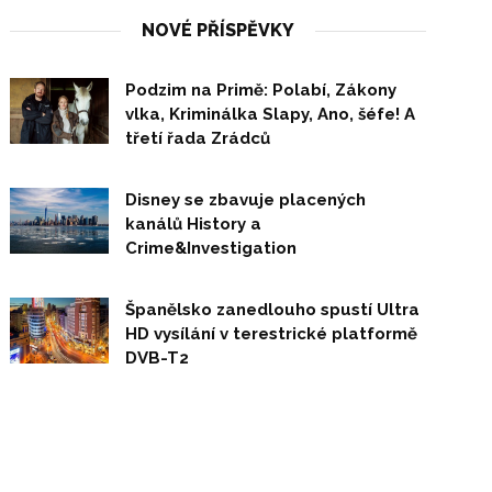
NOVÉ PŘÍSPĚVKY
Podzim na Primě: Polabí, Zákony
vlka, Kriminálka Slapy, Ano, šéfe! A
třetí řada Zrádců
Disney se zbavuje placených
kanálů History a
Crime&Investigation
Španělsko zanedlouho spustí Ultra
HD vysílání v terestrické platformě
DVB-T2