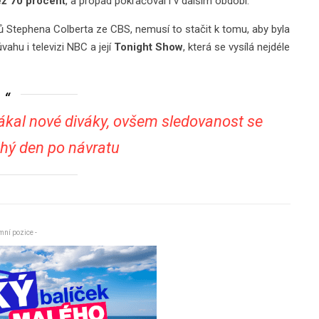
než 70 procent
, a propad pokračoval i v dalším období.
áků Stephena Colberta ze CBS, nemusí to stačit k tomu, aby byla
ahu i televizi NBC a její
Tonight Show
, která se vysílá nejdéle
ákal nové diváky, ovšem sledovanost se
hý den po návratu
mní pozice -