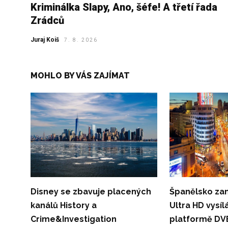
Kriminálka Slapy, Ano, šéfe! A třetí řada
Zrádců
Juraj Koiš
7. 8. 2026
MOHLO BY VÁS ZAJÍMAT
Disney se zbavuje placených
Španělsko za
kanálů History a
Ultra HD vysíl
Crime&Investigation
platformě DV