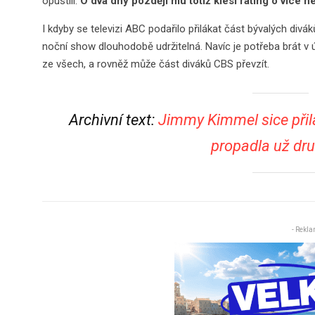
opustili.
O dva dny později mu totiž klesl rating o více 
I kdyby se televizi ABC podařilo přilákat část bývalých div
noční show dlouhodobě udržitelná. Navíc je potřeba brát v úv
ze všech, a rovněž může část diváků CBS převzít.
Archivní text:
Jimmy Kimmel sice přil
propadla už dru
- Rekla