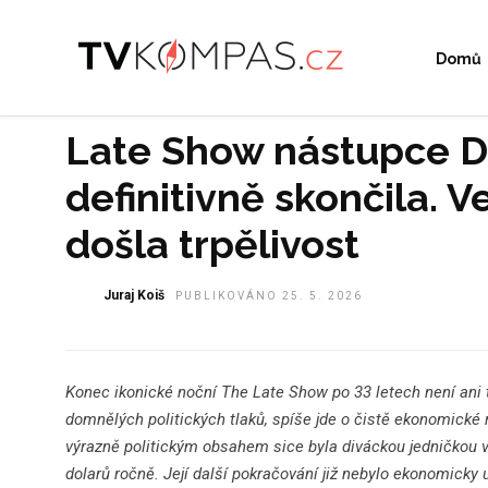
Domů
Late Show nástupce D
definitivně skončila. V
došla trpělivost
Juraj Koiš
PUBLIKOVÁNO 25. 5. 2026
Konec ikonické noční The Late Show po 33 letech není ani 
domnělých politických tlaků, spíše jde o čistě ekonomické
výrazně politickým obsahem sice byla diváckou jedničkou 
dolarů ročně. Její další pokračování již nebylo ekonomicky u