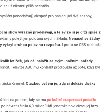
o se už nikomu příliš nechtělo.
ysílání ponechávají, alespoň pro následující dvě sezóny,
oční show výrazně prodělávají, a televize si je drží spíše z
eklamy pokrýt jen polovinu svých nákladů.
Nenašel se žádný
y vykryl druhou polovinu rozpočtu.
I proto se CBS rozhodla
lik let řeší, jak dál naložit se svými nočními pořady
.
nčit. Televize ABC mu kontrakt prodloužila až poté, když byl
m získá Kimmel.
Otázkou ovšem je, zda si dokáže diváky
už loni na podzim, kdy se mu
po krátké suspendaci podařilo
po návratu činila 6,3 milionů lidí, jenomže noví diváci jej brzy