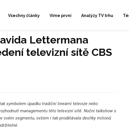
Všechny články
Víme první
Analýzy TV trhu
Té
avida Lettermana
edení televizní sítě CBS
tak symbolem úpadku tradiční lineární televize nebo
 rozhodnutí managementu této televizní sítě. Noční talkshow s
ve svém segmentu, ovšem i tak prodělávala desítky milionů
držitelné.