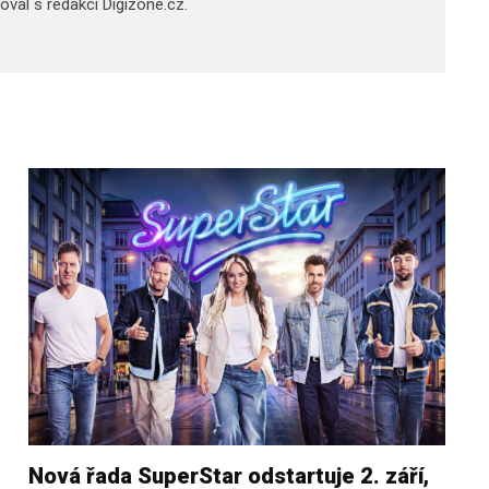
acoval s redakcí Digizone.cz.
Nová řada SuperStar odstartuje 2. září,