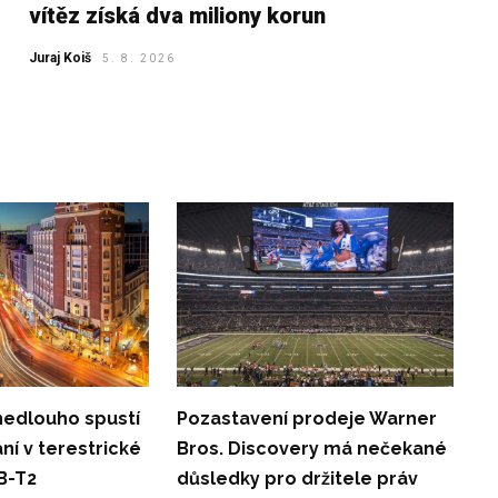
vítěz získá dva miliony korun
Juraj Koiš
5. 8. 2026
nedlouho spustí
Pozastavení prodeje Warner
ání v terestrické
Bros. Discovery má nečekané
B-T2
důsledky pro držitele práv