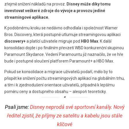
zřejmě snížení nákladů na provoz.
Disney může díky tomu
investovat veškeré zdroje do vývoje a provozu jediné
streamingové aplikace.
K podobnému kroku se nedávno odhodlala i společnost Warner
Bros. Discovery, která postupně utlumuje streamingovou aplikaci
discovery+
a platící uživatele migruje pod
HBO Max
. K další
konsolidaci dojde i po finálním převzetí WBD konkurenční skupinou
Paramount Skydance. Vedení Paramountu již naznačilo, že ve hře
bude i postupné sloučení platforem Paramount+ a HBO Max.
Pokud se konsolidace a migrace uživatelů podaří, mělo by to
přispět ke snížení počtu streamingových aplikací na globálním trhu,
a tím i k zjednodušení orientace uživatelů, případně k lepšímu
poměru ceny a dostupného obsahu – alespoň teoreticky.
Psali jsme:
Disney neprodá své sportovní kanály. Nový
ředitel zjistil, že příjmy ze satelitu a kabelu jsou stále
klíčové