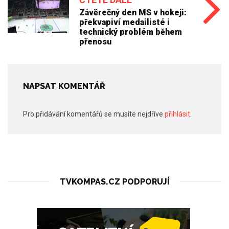
Závěrečný den MS v hokeji:
překvapiví medailisté i
technický problém během
přenosu
NAPSAT KOMENTÁŘ
Pro přidávání komentářů se musíte nejdříve
přihlásit
.
TVKOMPAS.CZ PODPORUJÍ