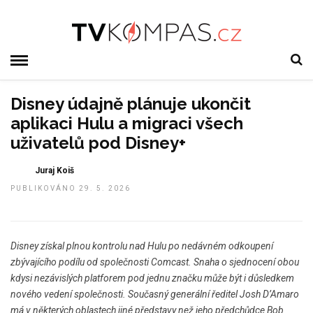
Disney údajně plánuje ukončit
aplikaci Hulu a migraci všech
uživatelů pod Disney+
Juraj Koiš
PUBLIKOVÁNO 29. 5. 2026
Disney získal plnou kontrolu nad Hulu po nedávném odkoupení
zbývajícího podílu od společnosti Comcast. Snaha o sjednocení obou
kdysi nezávislých platforem pod jednu značku může být i důsledkem
nového vedení společnosti. Současný generální ředitel Josh D’Amaro
má v některých oblastech jiné představy než jeho předchůdce Bob