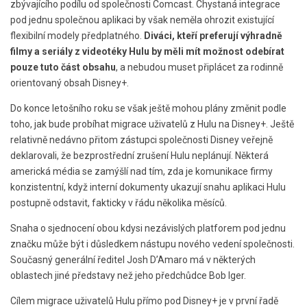
zbývajícího podílu od společnosti Comcast. Chystaná integrace
pod jednu společnou aplikaci by však neměla ohrozit existující
flexibilní modely předplatného.
Diváci, kteří preferují výhradně
filmy a seriály z videotéky Hulu by měli mít možnost odebírat
pouze tuto část obsahu
, a nebudou muset připlácet za rodinně
orientovaný obsah Disney+.
Do konce letošního roku se však ještě mohou plány změnit podle
toho, jak bude probíhat migrace uživatelů z Hulu na Disney+. Ještě
relativně nedávno přitom zástupci společnosti Disney veřejně
deklarovali, že bezprostřední zrušení Hulu neplánují. Některá
americká média se zamýšlí nad tím, zda je komunikace firmy
konzistentní, když interní dokumenty ukazují snahu aplikaci Hulu
postupně odstavit, fakticky v řádu několika měsíců.
Snaha o sjednocení obou kdysi nezávislých platforem pod jednu
značku může být i důsledkem nástupu nového vedení společnosti.
Současný generální ředitel Josh D’Amaro má v některých
oblastech jiné představy než jeho předchůdce Bob Iger.
Cílem migrace uživatelů Hulu přímo pod Disney+ je v první řadě