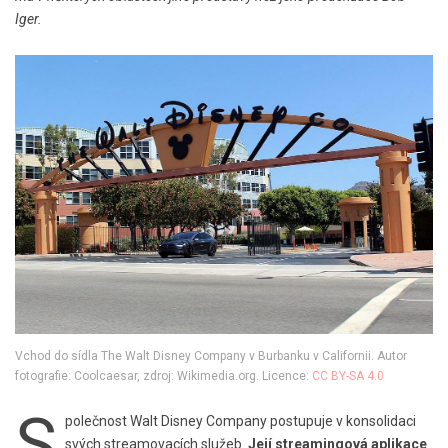
Iger.
Vchod do sídla The Walt Disney Company v Burbanku v Californii. Autor
fotografie: Coolcaesar, zdroj: Wikimedia.org. Licence:
CC BY-SA 4.0
S
polečnost Walt Disney Company postupuje v konsolidaci
svých streamovacích služeb.
Její streamingová aplikace