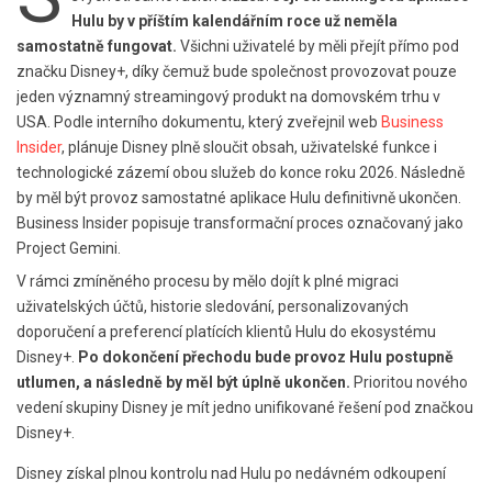
Hulu by v příštím kalendářním roce už neměla
samostatně fungovat.
Všichni uživatelé by měli přejít přímo pod
značku Disney+, díky čemuž bude společnost provozovat pouze
jeden významný streamingový produkt na domovském trhu v
USA. Podle interního dokumentu, který zveřejnil web
Business
Insider
, plánuje Disney plně sloučit obsah, uživatelské funkce i
technologické zázemí obou služeb do konce roku 2026. Následně
by měl být provoz samostatné aplikace Hulu definitivně ukončen.
Business Insider popisuje transformační proces označovaný jako
Project Gemini.
V rámci zmíněného procesu by mělo dojít k plné migraci
uživatelských účtů, historie sledování, personalizovaných
doporučení a preferencí platících klientů Hulu do ekosystému
Disney+.
Po dokončení přechodu bude provoz Hulu postupně
utlumen, a následně by měl být úplně ukončen.
Prioritou nového
vedení skupiny Disney je mít jedno unifikované řešení pod značkou
Disney+.
Disney získal plnou kontrolu nad Hulu po nedávném odkoupení