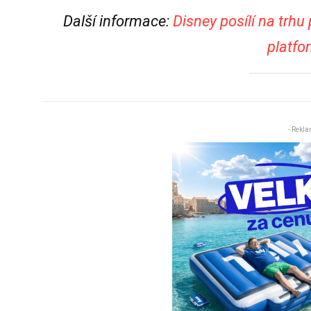
Další informace:
Disney posílí na trh
platfo
- Rekla