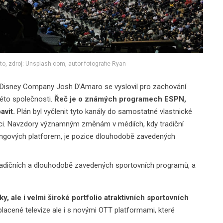
o, zdroj: Unsplash.com, autor fotografie Ryan
t Disney Company Josh D’Amaro se vyslovil pro zachování
této společnosti.
Řeč je o známých programech ESPN,
avit.
Plán byl vyčlenit tyto kanály do samostatné vlastnické
emci. Navzdory významným změnám v médiích, kdy tradiční
eamingových platforem, je pozice dlouhodobě zavedených
tradičních a dlouhodobě zavedených sportovních programů, a
ale i velmi široké portfolio atraktivních sportovních
 placené televize ale i s novými OTT platformami, které