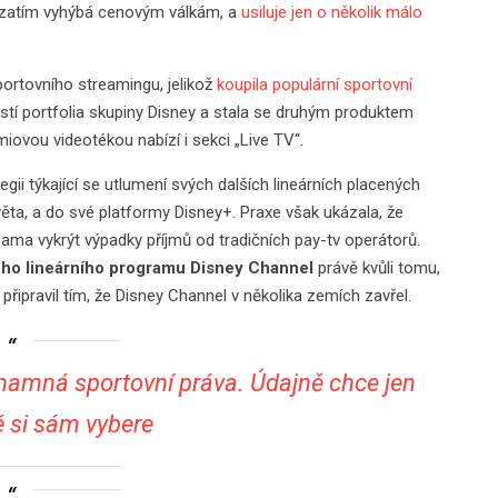
 zatím vyhýbá cenovým válkám, a
usiluje jen o několik málo
portovního streamingu, jelikož
koupila populární sportovní
stí portfolia skupiny Disney a stala se druhým produktem
miovou videotékou nabízí i sekci „Live TV“.
i týkající se utlumení svých dalších lineárních placených
ěta, a do své platformy Disney+. Praxe však ukázala, že
ma vykrýt výpadky příjmů od tradičních pay-tv operátorů.
ého lineárního programu Disney Channel
právě kvůli tomu,
 připravil tím, že Disney Channel v několika zemích zavřel.
ýznamná sportovní práva. Údajně chce jen
é si sám vybere