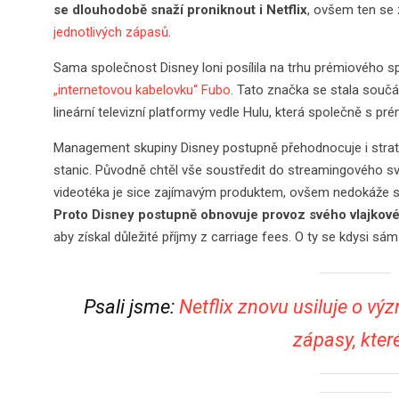
se dlouhodobě snaží proniknout i Netflix
, ovšem ten se
jednotlivých zápasů
.
Sama společnost Disney loni posílila na trhu prémiového s
„internetovou kabelovku“ Fubo
. Tato značka se stala součá
lineární televizní platformy vedle Hulu, která společně s pré
Management skupiny Disney postupně přehodnocuje i strategi
stanic. Původně chtěl vše soustředit do streamingového sv
videotéka je sice zajímavým produktem, ovšem nedokáže sa
Proto Disney postupně obnovuje provoz svého vlajkov
aby získal důležité příjmy z carriage fees. O ty se kdysi sám
Psali jsme:
Netflix znovu usiluje o v
zápasy, kter