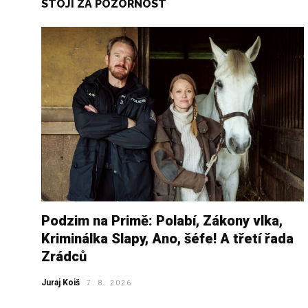
STOJÍ ZA POZORNOST
Podzim na Primě: Polabí, Zákony vlka,
Kriminálka Slapy, Ano, šéfe! A třetí řada
Zrádců
Juraj Koiš
7. 8. 2026