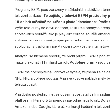
Programy ESPN jsou zařazeny v základních nabídkách téměř 
televizní aplikace.
To zajišťuje televizi ESPN pravidelný p
10 dolarů měsíčně za každou platící domácnost.
Podle o
Výše této sumy se odvíjí od toho, kolik krátkodobých pře
sportovních soutěží jako je play-off college soutěží amer
získává peníze od diváků nejen prostřednictvím své vlastn
spolupráci s tradičními pay-tv operátory včetně internetovýc
Analytici se nicméně shodují, že roční příjem ESPN z poplat
může překonat i 11 miliard za rok.
Podobné příjmy jsou vel
ESPN má pochopitelně i obrovské výdaje, zejména za celos
NHL, NFL a college soutěží. A právě vysoké náklady měly b
televizí zbavit.
V průběhu posledních let se ovšem
sport stal velmi žáda
platforem
, které o tyto přenosy původně neusilovaly. Do s
Amazon nebo Google, které už konkurují tradičním televizn