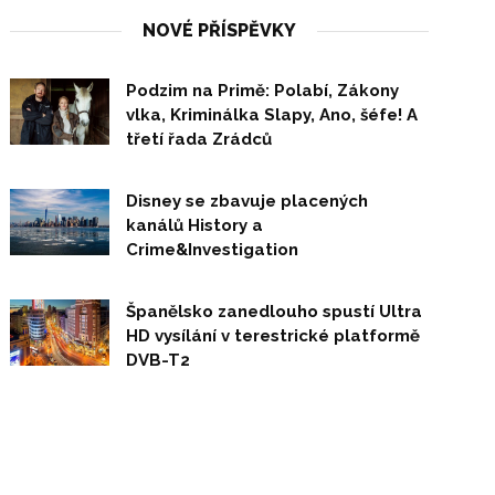
NOVÉ PŘÍSPĚVKY
Podzim na Primě: Polabí, Zákony
vlka, Kriminálka Slapy, Ano, šéfe! A
třetí řada Zrádců
Disney se zbavuje placených
kanálů History a
Crime&Investigation
Španělsko zanedlouho spustí Ultra
HD vysílání v terestrické platformě
DVB-T2