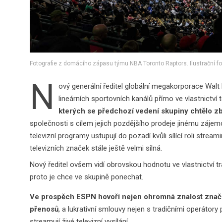
Fotografie z domácího zápasu týmu NBA Toronto Raptors. Ilustrační fot
N
ový generální ředitel globální megakorporace Wal
lineárních sportovních kanálů přímo ve vlastnictví 
kterých se předchozí vedení skupiny chtělo zb
společnosti s cílem jejich pozdějšího prodeje jinému záj
televizní programy ustupují do pozadí kvůli sílící roli str
televizních značek stále ještě velmi silná.
Nový ředitel ovšem vidí obrovskou hodnotu ve vlastnictví 
proto je chce ve skupině ponechat.
Ve prospěch ESPN hovoří nejen ohromná znalost značky, 
přenosů
, a lukrativní smlouvy nejen s tradičními operátory
streamují živé televizní vysílání.