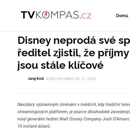
Domů
Disney neprodá své sp
ředitel zjistil, že příj
jsou stále klíčové
Juraj Koiš
PUBLIKOVÁNO 30. 4. 2026
Navzdory významným změnám v médiích, kdy tradiční televizn
streamingových platforem, je pozice dlouhodobě zavedených 
nový generální ředitel Walt Disney Company Josh D’Amaro.
10 miliard dolarů.