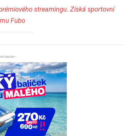
u prémiového streamingu. Získá sportovní
rmu Fubo
mní pozice -