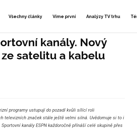
Všechny články
Víme první
Analýzy TV trhu
Té
ortovní kanály. Nový
my ze satelitu a kabelu
í programy ustupují do pozadí kvůli sílící roli
televizních značek stále ještě velmi silná. Uvědomuje si to i
 Sportovní kanály ESPN každoročně přínáší celé skupině přes