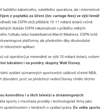
každého kabelového, satelitního operátora, ale i internetové
říjem z poplatků za šíření (
tzv. carriage fees
) ve výši téměř
dhadů tak ESPN utrží přibližně 10-11 miliard dolarů ročně.
dplatných dokáže ESPN nakumulovat v průběhu velkých
ického fotbalu nebo basketbalová March Madness. ESPN totiž
í streamingové platformy, ale především díky dlouhodobé
h televizních aplikací.
ků od operátorů je minimálně ve výši 10 miliard dolarů, ovšem
mi lukrativní i na poměry skupiny Walt Disney.
tátní vysílání významných sportovních událostí včetně NBA,
ýt důvodem, proč se předchozí vedení Disney chtělo těchto
nou komoditou i u těch televizí a streamingových
věta sportu v mezičase pronikly i technologické firmy jako
ím společnostem v tendrech o vysílací práva.
Do světa sportu