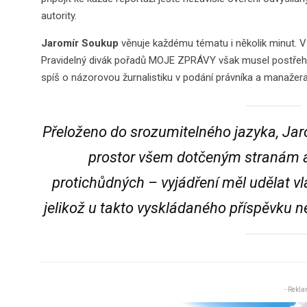
autority.
Jaromír Soukup
věnuje každému tématu i několik minut. V
Pravidelný divák pořadů MOJE ZPRÁVY však musel postřehno
spíš o názorovou žurnalistiku v podání právníka a manažera, 
Přeloženo do srozumitelného jazyka, Ja
prostor všem dotčeným stranám a 
protichůdných – vyjádření měl udělat v
jelikož u takto vyskládaného příspěvku 
- Rekla