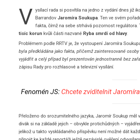
V
ysílací rada si posvítila na jedno z vydání dnes již 
Barrandov
Jaromíra Soukupa
. Ten ve svém pořa
fakta, čímž na sebe strhává pozornost regulátora.
tisíc korun
kvůli části nazvané
Ryba smrdí od hlavy
.
Problémem podle RRTV je, že vystoupení Jaromíra Soukup
byla předkládána jako fakta, přičemž zainteresované osob
vyjádřit a celý případ byl prezentován jednostranně bez zařa
zápisu Rady pro rozhlasové a televizní vysílání.
Fenomén JS:
Chcete zviditelnit Jaromír
Přeloženo do srozumitelného jazyka, Jaromír Soukup měl
divák si na základě jejich – obvykle protichůdných – vyjádř
jelikož u takto vyskládaného příspěvku není možné dát každé
připojit ke každé reportáži ještě nezávislé ověření odvysí