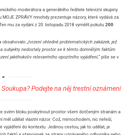
ikonického moderátora a generálního ředitele televizní skupiny
du MOJE ZPRÁVY mnohdy prezentuje názory, které vydává za
 Ten mu za vydání z 20. listopadu 2018 vyměřil pokutu
200
a obsahovalo „
tvrzení ohledně problematických zakázek, jež
y a subjekty nedostaly prostor se k těmto domnělým faktům
zení jakéhokoliv relevantního opozitního vyjádření,
“ píše se v
a Soukupa? Podejte na něj trestní oznámení
 ve svém bloku poskytnout prostor všem dotčeným stranám a
ení měl udělat vlastní názor. Což, mimochodem, nic neřeší,
 vyjádření do kontextu. Jedinou cestou, jak to udělat, je
laných faktů a stanovisek ze strany uznávaného odborníka nebo