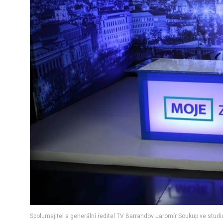
Spolumajitel a generální ředitel TV Barrandov Jaromír Soukup ve studiu