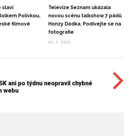
 slaví
Televize Seznam ukázala
Bolkem Polívkou.
novou scénu talkshow 7 pádů
české filmové
Honzy Dědka. Podívejte se na
fotografie
29. 7. 2026
SK ani po týdnu neopravil chybné
ém webu