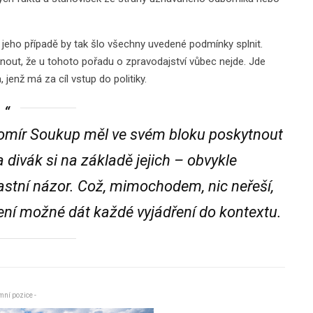
 jeho případě by tak šlo všechny uvedené podmínky splnit.
ut, že u tohoto pořadu o zpravodajství vůbec nejde. Jde
jenž má za cíl vstup do politiky.
romír Soukup měl ve svém bloku poskytnout
divák si na základě jejich – obvykle
lastní názor. Což, mimochodem, nic neřeší,
není možné dát každé vyjádření do kontextu.
mní pozice -