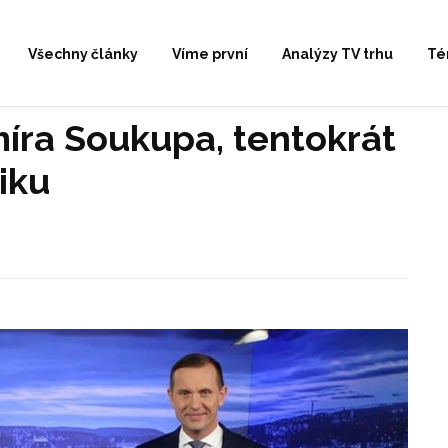
Všechny články
Víme první
Analýzy TV trhu
Té
míra Soukupa, tentokrát
iku