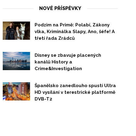
NOVÉ PŘÍSPĚVKY
Podzim na Primě: Polabí, Zákony
vlka, Kriminálka Slapy, Ano, šéfe! A
třetí řada Zrádců
Disney se zbavuje placených
kanálů History a
Crime&Investigation
Španělsko zanedlouho spustí Ultra
HD vysílání v terestrické platformě
DVB-T2