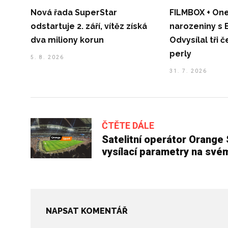
Nová řada SuperStar
FILMBOX + One
odstartuje 2. září, vítěz získá
narozeniny s 
dva miliony korun
Odvysílal tři 
perly
5. 8. 2026
31. 7. 2026
ČTĚTE DÁLE
Satelitní operátor Orange 
vysílací parametry na sv
NAPSAT KOMENTÁŘ