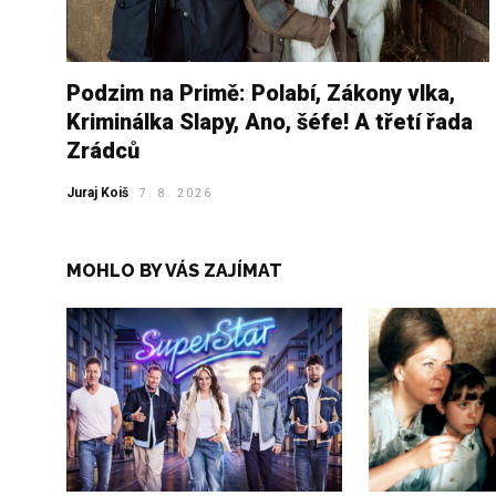
Podzim na Primě: Polabí, Zákony vlka,
Kriminálka Slapy, Ano, šéfe! A třetí řada
Zrádců
Juraj Koiš
7. 8. 2026
MOHLO BY VÁS ZAJÍMAT