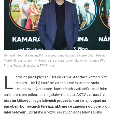
Generální ředitel skupiny Prima a prezident Asociace komerčních televizí
Marek Singer na archivní fotografii z programové tiskové konference FTV
Prima. Fotografii poskytla FTV Prima
L
etos na jaře uplynulo 9 let od vzniku Asociace komerčních
televizí – AKTV, která se za dobu své existence stala
respektovaným hlasem komerčních vysílatelů a stabilním
partnerem pro odbornou i legislativní debatu.
AKTV se i nadále
účastní klíčových legislativních procesů, které mají dopad na
působení komerčních televizí, aktivně se zapojuje do boje proti
internetovému pirátství
a rozvíjí osvětu ohledně televize jako