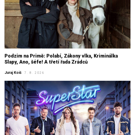
Podzim na Primě: Polabí, Zákony vlka, Kriminálka
Slapy, Ano, šéfe! A třetí řada Zrádců
Juraj Koiš
7. 8. 2026