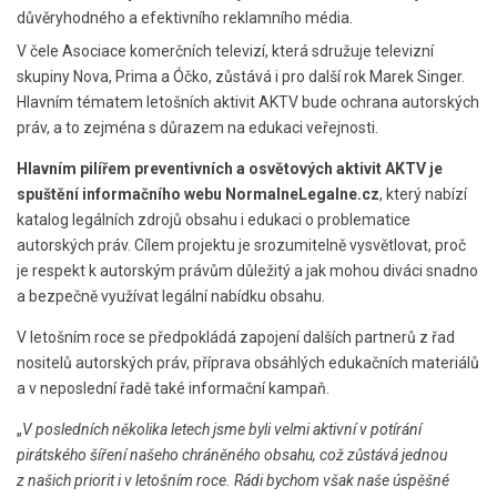
důvěryhodného a efektivního reklamního média.
V čele Asociace komerčních televizí, která sdružuje televizní
skupiny Nova, Prima a Óčko, zůstává i pro další rok Marek Singer.
Hlavním tématem letošních aktivit AKTV bude ochrana autorských
práv, a to zejména s důrazem na edukaci veřejnosti.
Hlavním pilířem preventivních a osvětových aktivit AKTV je
spuštění informačního webu NormalneLegalne.cz
, který nabízí
katalog legálních zdrojů obsahu i edukaci o problematice
autorských práv. Cílem projektu je srozumitelně vysvětlovat, proč
je respekt k autorským právům důležitý a jak mohou diváci snadno
a bezpečně využívat legální nabídku obsahu.
V letošním roce se předpokládá zapojení dalších partnerů z řad
nositelů autorských práv, příprava obsáhlých edukačních materiálů
a v neposlední řadě také informační kampaň.
„
V posledních několika letech jsme byli velmi aktivní v potírání
pirátského šíření našeho chráněného obsahu, což zůstává jednou
z našich priorit i v letošním roce. Rádi bychom však naše úspěšné