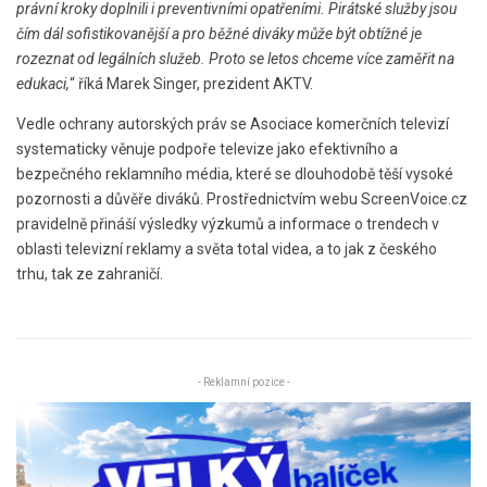
právní kroky doplnili i preventivními opatřeními. Pirátské služby jsou
čím dál sofistikovanější a pro běžné diváky může být obtížné je
rozeznat od legálních služeb. Proto se letos chceme více zaměřit na
edukaci,
“ říká Marek Singer, prezident AKTV.
Vedle ochrany autorských práv se Asociace komerčních televizí
systematicky věnuje podpoře televize jako efektivního a
bezpečného reklamního média, které se dlouhodobě těší vysoké
pozornosti a důvěře diváků. Prostřednictvím webu ScreenVoice.cz
pravidelně přináší výsledky výzkumů a informace o trendech v
oblasti televizní reklamy a světa total videa, a to jak z českého
trhu, tak ze zahraničí.
- Reklamní pozice -