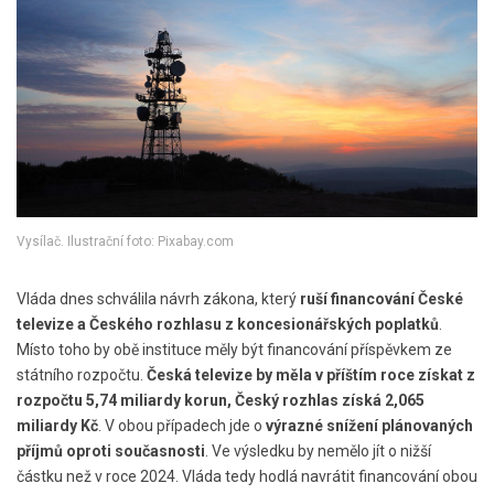
Vysílač. Ilustrační foto: Pixabay.com
Vláda dnes schválila návrh zákona, který
ruší financování České
televize a Českého rozhlasu z koncesionářských poplatků
.
Místo toho by obě instituce měly být financování příspěvkem ze
státního rozpočtu.
Česká televize by měla v příštím roce získat z
rozpočtu 5,74 miliardy korun, Český rozhlas získá 2,065
miliardy Kč
. V obou případech jde o
výrazné snížení plánovaných
příjmů oproti současnosti
. Ve výsledku by nemělo jít o nižší
částku než v roce 2024. Vláda tedy hodlá navrátit financování obou