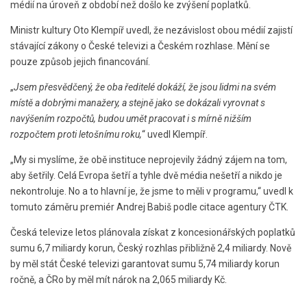
médií na úroveň z období než došlo ke zvýšení poplatků.
Ministr kultury Oto Klempíř uvedl, že nezávislost obou médií zajistí
stávající zákony o České televizi a Českém rozhlase. Mění se
pouze způsob jejich financování.
„
Jsem přesvědčený, že oba ředitelé dokáží, že jsou lidmi na svém
místě a dobrými manažery, a stejně jako se dokázali vyrovnat s
navýšením rozpočtů, budou umět pracovat i s mírně nižším
rozpočtem proti letošnímu roku,
“ uvedl Klempíř.
„My si myslíme, že obě instituce neprojevily žádný zájem na tom,
aby šetřily. Celá Evropa šetří a tyhle dvě média nešetří a nikdo je
nekontroluje. No a to hlavní je, že jsme to měli v programu,“ uvedl k
tomuto záměru premiér Andrej Babiš podle citace agentury ČTK.
Česká televize letos plánovala získat z koncesionářských poplatků
sumu 6,7 miliardy korun, Český rozhlas přibližně 2,4 miliardy. Nově
by měl stát České televizi garantovat sumu 5,74 miliardy korun
ročně, a ČRo by měl mít nárok na 2,065 miliardy Kč.