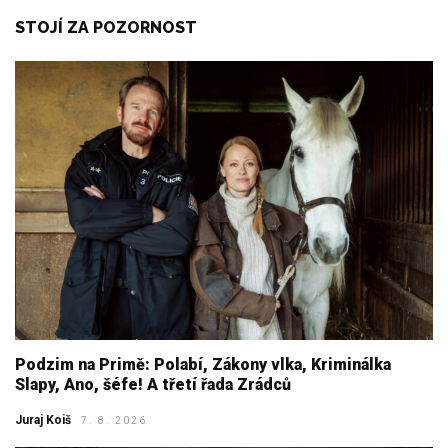
STOJÍ ZA POZORNOST
Podzim na Primě: Polabí, Zákony vlka, Kriminálka
Slapy, Ano, šéfe! A třetí řada Zrádců
Juraj Koiš
7. 8. 2026