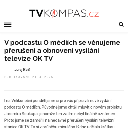
V podcastu O médiích se věnujeme
přerušení a obnovení vysílání
televize OK TV
Juraj Koiš
PUBLIKOVÁNO 21. 4. 2025
I na Velikonoční pondělí jsme si pro vás připravili nové vydání
podcastu O médiích. Původně jsme chtěli mluvit o novém projektu
Jaromíra Soukupa, jenomže ten zatím nebyl finálně oznámen.
Proto jsme se zaměřili na nedávné přerušení vysílání televizní
stanice OK TV. Ta si v průběhu minulého týdne udělala krátkou