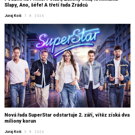
Slapy, Ano, šéfe! A třetí řada Zrádců
Juraj Koiš
7. 8. 2026
Nová řada SuperStar odstartuje 2. září, vítěz získá dva
miliony korun
Juraj Koiš
5. 8. 2026