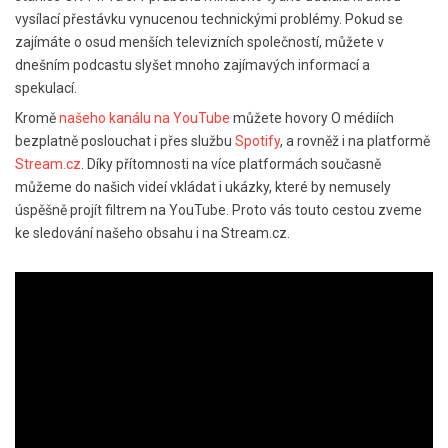
vysílací přestávku vynucenou technickými problémy. Pokud se
zajímáte o osud menších televizních společností, můžete v
dnešním podcastu slyšet mnoho zajímavých informací a
spekulací.
Kromě
našeho kanálu na YouTube
můžete hovory O médiích
bezplatně poslouchat i přes službu
Spotify
, a rovněž i na platformě
Stream.cz
. Díky přítomnosti na více platformách současně
můžeme do našich videí vkládat i ukázky, které by nemusely
úspěšně projít filtrem na YouTube. Proto vás touto cestou zveme
ke sledování našeho obsahu i na Stream.cz.