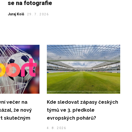
se na fotografie
Juraj Koiš
29. 7. 2026
ní večer na
Kde sledovat zápasy českých
kázal, že nový
týmů ve 3. předkole
ýt skutečným
evropských pohárů?
4. 8. 2026