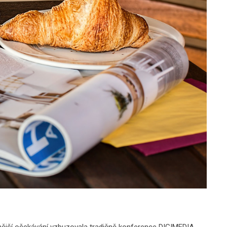
aznější očekávání vzbuzovala tradičně konference DIGIMEDIA