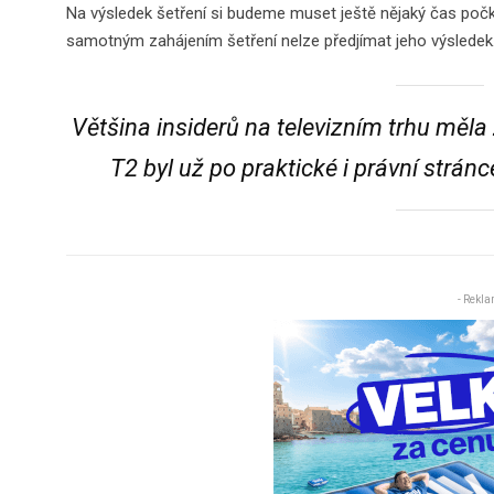
Na výsledek šetření si budeme muset ještě nějaký čas počk
samotným zahájením šetření nelze předjímat jeho výsledek
Většina insiderů na televizním trhu měl
T2 byl už po praktické i právní strá
- Rekla