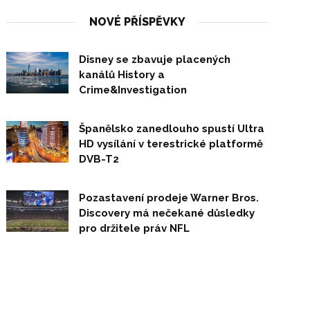
NOVÉ PŘÍSPĚVKY
Disney se zbavuje placených
kanálů History a
Crime&Investigation
Španělsko zanedlouho spustí Ultra
HD vysílání v terestrické platformě
DVB-T2
Pozastavení prodeje Warner Bros.
Discovery má nečekané důsledky
pro držitele práv NFL