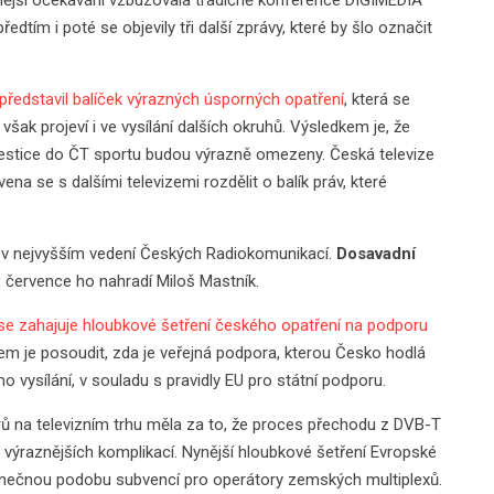
ředtím i poté se objevily tři další zprávy, které by šlo označit
 představil balíček výrazných úsporných opatření
, která se
k projeví i ve vysílání dalších okruhů. Výsledkem je, že
estice do ČT sportu budou výrazně omezeny. Česká televize
na se s dalšími televizemi rozdělit o balík práv, které
 v nejvyšším vedení Českých Radiokomunikací.
Dosavadní
1. července ho nahradí Miloš Mastník.
e zahajuje hloubkové šetření českého opatření na podporu
ílem je posoudit, zda je veřejná podpora, kterou Česko hodlá
 vysílání, v souladu s pravidly EU pro státní podporu.
erů na televizním trhu měla za to, že proces přechodu z DVB-T
 výraznějších komplikací. Nynější hloubkové šetření Evropské
onečnou podobu subvencí pro operátory zemských multiplexů.