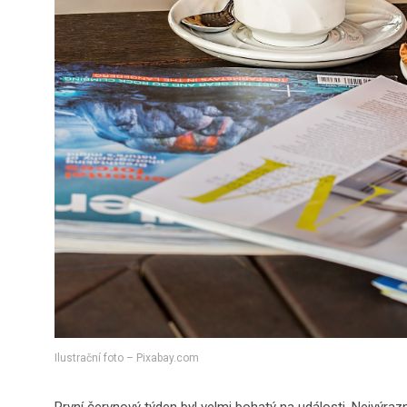
Ilustrační foto – Pixabay.com
První červnový týden byl velmi bohatý na události. Nejvýr