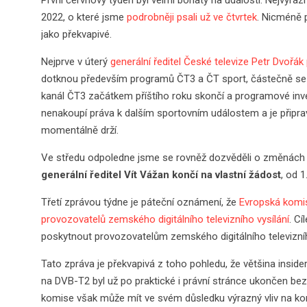
2022, o které jsme
podrobněji psali už ve čtvrtek
. Nicméně p
jako překvapivé.
Nejprve v úterý
generální ředitel České televize Petr Dvořák
dotknou především programů ČT3 a ČT sport, částečně se vša
kanál ČT3 začátkem příštího roku skončí a programové inv
nenakoupí práva k dalším sportovním událostem a je připrave
momentálně drží.
Ve středu odpoledne jsme se rovněž dozvěděli o změnách
generální ředitel Vít Vážan končí na vlastní žádost
, od 
Třetí zprávou týdne je páteční oznámení, že
Evropská komis
provozovatelů zemského digitálního televizního vysílání
. C
poskytnout provozovatelům zemského digitálního televizního
Tato zpráva je překvapivá z toho pohledu, že většina insid
na DVB-T2 byl už po praktické i právní stránce ukončen bez
komise však může mít ve svém důsledku výrazný vliv na k