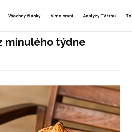
Všechny články
Víme první
Analýzy TV trhu
Té
 z minulého týdne