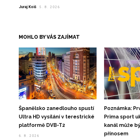
Juraj Koiš
5. 8. 2026
MOHLO BY VÁS ZAJÍMAT
Španělsko zanedlouho spustí
Poznámka: Prv
Ultra HD vysílání v terestrické
Prima sport u
platformě DVB-T2
kanál může b
přínosem
6. 8. 2026