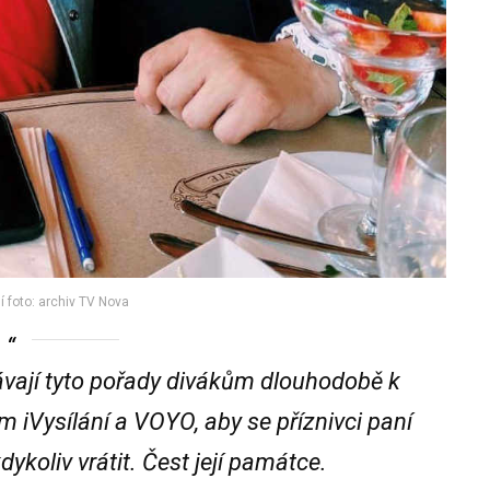
 foto: archiv TV Nova
vají tyto pořady divákům dlouhodobě k
em iVysílání a VOYO, aby se příznivci paní
dykoliv vrátit. Čest její památce.