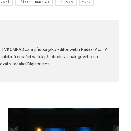
ÍLÁNÍ
PŘÍJEM TELEVIZE
TV NOVA
VOYO
u TVKOMPAS.cz a působí jako editor webu RadioTV.cz. V
 oficiální informační web k přechodu z analogového na
acoval s redakcí Digizone.cz.