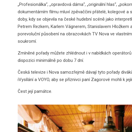
„Profesionálka“, „opravdová dáma“, „originální hlas“, „pok
dokumentárním filmu mluví zpěvaččini přátelé, kolegové a 
doby, kdy se objevila na české hudební scéně jako interpre
Petrem Rezkem, Karlem Vágnerem, Stanislavem Hložkem a P
porevoluční působení na obrazovkách TV Nova ve vlastním
soukromí.
Zmíněné pořady můžete zhlédnout i v nabídkách operátorů i
dispozici minimálně po dobu 7 dní.
Česká televize i Nova samozřejmě dávají tyto pořady divák
iVysílání a VOYO, aby se příznivci paní Zagorové mohli k jejím
Čest její památce.