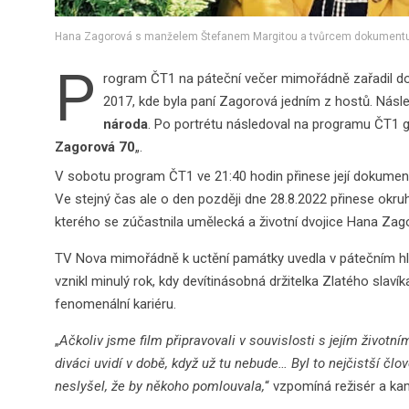
Hana Zagorová s manželem Štefanem Margitou a tvůrcem dokumentu a
P
rogram ČT1 na páteční večer mimořádně zařadil do 
2017, kde byla paní Zagorová jedním z hostů. Násled
národa
. Po portrétu následoval na programu ČT1 g
Zagorová 70
„.
V sobotu program ČT1 ve 21:40 hodin přinese její dokumentá
Ve stejný čas ale o den později dne 28.8.2022 přinese okruh
kterého se zúčastnila umělecká a životní dvojice Hana Zag
TV Nova mimořádně k uctění památky uvedla v pátečním h
vznikl minulý rok, kdy devítinásobná držitelka Zlatého slavíka
fenomenální kariéru.
„
Ačkoliv jsme film připravovali v souvislosti s jejím životn
diváci uvidí v době, když už tu nebude… Byl to nejčistší č
neslyšel, že by někoho pomlouvala,
“ vzpomíná režisér a k