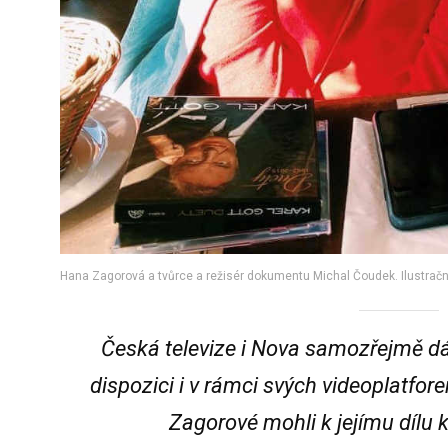
Hana Zagorová a tvůrce a režisér dokumentu Michal Čoudek. Ilustrační
Česká televize i Nova samozřejmě dá
dispozici i v rámci svých videoplatfor
Zagorové mohli k jejímu dílu k