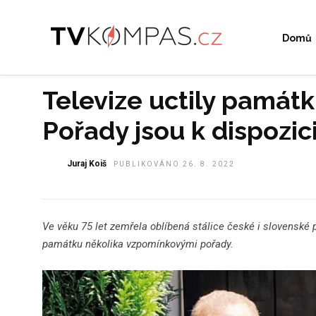
Domů
Televize uctily památ
Pořady jsou k dispozici
Juraj Koiš
PUBLIKOVÁNO 26. 8. 2022
Ve věku 75 let zemřela oblíbená stálice české i slovenské p
památku několika vzpomínkovými pořady.