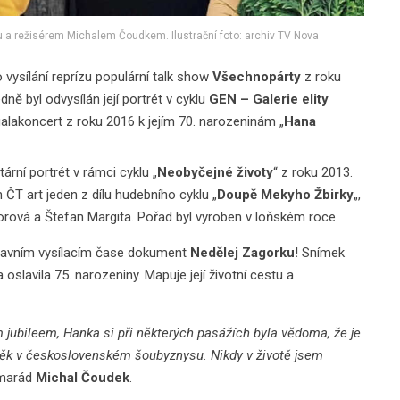
 režisérem Michalem Čoudkem. Ilustrační foto: archiv TV Nova
vysílání reprízu populární talk show
Všechnopárty
z roku
ně byl odvysílán její portrét v cyklu
GEN – Galerie elity
alakoncert z roku 2016 k jejím 70. narozeninám „
Hana
rní portrét v rámci cyklu „
Neobyčejné životy
“ z roku 2013.
 ČT art jeden z dílu hudebního cyklu „
Doupě Mekyho Žbirky
„,
orová a Štefan Margita. Pořad byl vyroben v loňském roce.
lavním vysílacím čase dokument
Nedělej Zagorku!
Snímek
 oslavila 75. narozeniny. Mapuje její životní cestu a
ím jubileem, Hanka si při některých pasážích byla vědoma, že je
lověk v československém šoubyznysu. Nikdy v životě jsem
amarád
Michal Čoudek
.