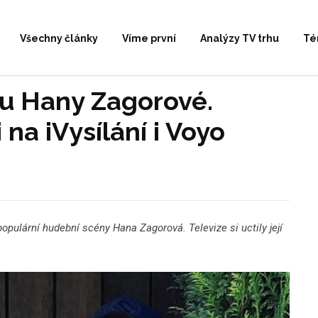
Všechny články
Víme první
Analýzy TV trhu
Té
ku Hany Zagorové.
 na iVysílání i Voyo
opulární hudební scény Hana Zagorová. Televize si uctily její