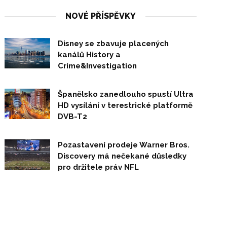
NOVÉ PŘÍSPĚVKY
Disney se zbavuje placených
kanálů History a
Crime&Investigation
Španělsko zanedlouho spustí Ultra
HD vysílání v terestrické platformě
DVB-T2
Pozastavení prodeje Warner Bros.
Discovery má nečekané důsledky
pro držitele práv NFL