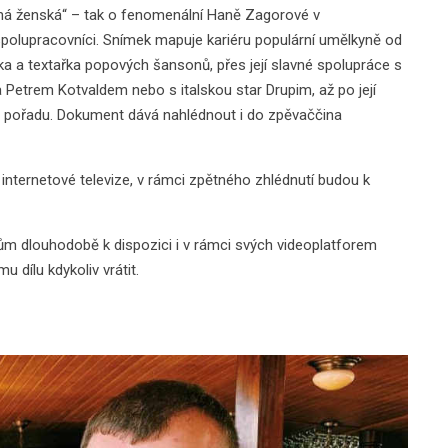
orná ženská“ – tak o fenomenální Haně Zagorové v
spolupracovníci. Snímek mapuje kariéru populární umělkyně od
tka a textařka popových šansonů, přes její slavné spolupráce s
etrem Kotvaldem nebo s italskou star Drupim, až po její
 pořadu. Dokument dává nahlédnout i do zpěvaččina
nternetové televize, v rámci zpětného zhlédnutí budou k
ům dlouhodobě k dispozici i v rámci svých videoplatforem
u dílu kdykoliv vrátit.