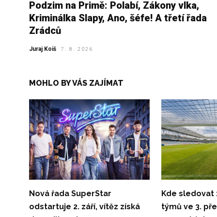
Podzim na Primě: Polabí, Zákony vlka,
Kriminálka Slapy, Ano, šéfe! A třetí řada
Zrádců
Juraj Koiš
7. 8. 2026
MOHLO BY VÁS ZAJÍMAT
Nová řada SuperStar
Kde sledovat
odstartuje 2. září, vítěz získá
týmů ve 3. př