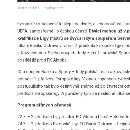
Ilustrační foto – Pixabay.com
Evropské fotbalové léto klepe na dveře, a jeho součástí j
UEFA, samozřejmě i s českou účastí.
Diváci mohou už v p
kvalifikace Ligy mistrů se švýcarským soupeřem Serve
utkání Baníku Ostrava v rámci 2. předkola Evropské ligy s 
z Kazachstánu. Svého soupeře tedy zná už i pražská Sparta
později již proti FK Aktobe.
Oba soupeři Baníku a Sparty – tedy polská Legia a kazašsk
souboje 1. předkola Evropské ligy. V obou zápasech zvítěz
postupujícího tak bylo definitivně známo až po čtvrteční o
předkole Evropské ligy. A poražený tým se následně utká se
Program přímých přenosů
22.7. – 2. předkolo Ligy mistrů: FC Viktoria Plzeň – Servet
24.7. – 2. předkolo Evropské ligy: FC Baník Ostrava – Legia