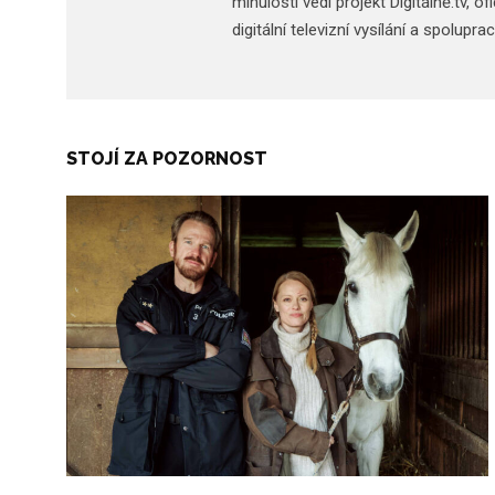
minulosti vedl projekt Digitálně.tv,
digitální televizní vysílání a spolupr
STOJÍ ZA POZORNOST