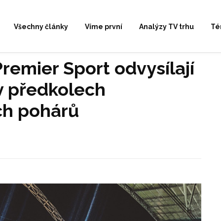
Všechny články
Víme první
Analýzy TV trhu
Té
remier Sport odvysílají
v předkolech
ch pohárů