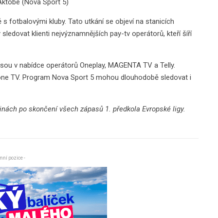
 Aktobe (Nova Sport 5)
s fotbalovými kluby. Tato utkání se objeví na stanicích
ledovat klienti nejvýznamnějších pay-tv operátorů, kteří šíří
jsou v nabídce operátorů Oneplay, MAGENTA TV a Telly.
afone TV. Program Nova Sport 5 mohou dlouhodobě sledovat i
inách po skončení všech zápasů 1. předkola Evropské ligy.
mní pozice -