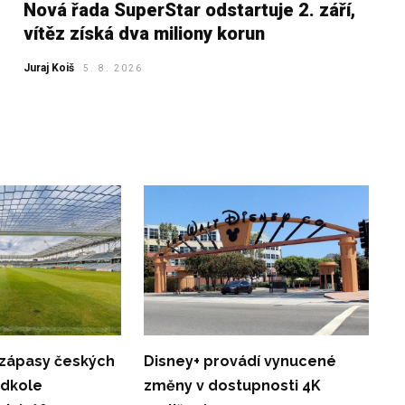
Nová řada SuperStar odstartuje 2. září,
vítěz získá dva miliony korun
Juraj Koiš
5. 8. 2026
 zápasy českých
Disney+ provádí vynucené
edkole
změny v dostupnosti 4K