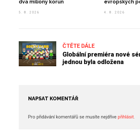
dva miliony korun
evropských p
5. 8. 2026
4. 8. 2026
ČTĚTE DÁLE
Globální premiéra nové sér
jednou byla odložena
NAPSAT KOMENTÁŘ
Pro přidávání komentářů se musíte nejdříve
přihlásit
.