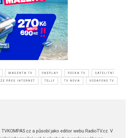
MAGENTA TV
ONEPLAY
PECKA TV
SATELITNÍ
IZE PŘES INTERNET
TELLY
TV NOVA
VODAFONE TV
u TVKOMPAS.cz a působí jako editor webu RadioTV.cz. V