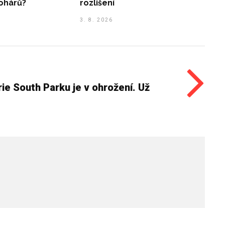
ohárů?
rozlišení
3. 8. 2026
ie South Parku je v ohrožení. Už