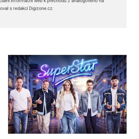
 oficiální informační web k přechodu z analogového na
acoval s redakcí Digizone.cz.