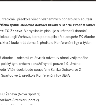
sou tradičně i předkola všech významných pohárových soutěží
říštím týdnu sledovat domácí utkání Viktorie Plzeň v rámci
tte FC Ženeva.
Ve vysílacím plánu je s určitostí i domácí
polskou Legii Varšava, která postoupila přes soupeře FK Aktobe
, která bude hrát doma 2. předkolo Konferenční ligy o týden
ý Aktobe – odehráli ve čtvrtek odvetu v rámci vzájemného
il polský tým, ovšem pokaždí vyhrál pouze 1:0. Jméno
dvetě. Vítěz duelu bude soupeřem Baníku Ostrava ve 2.
 Spartou ve 2. předkole Konferenční ligy UEFA.
te FC Ženeva (Nova Sport 3)
 Varšava (Premier Sport 2)