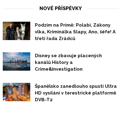
NOVÉ PŘÍSPĚVKY
Podzim na Primě: Polabí, Zákony
vlka, Kriminálka Slapy, Ano, šéfe! A
třetí řada Zrádců
Disney se zbavuje placených
kanálů History a
Crime&Investigation
Španělsko zanedlouho spustí Ultra
HD vysílání v terestrické platformě
DVB-T2