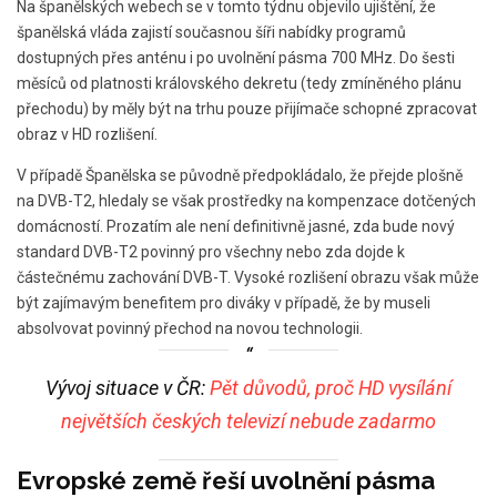
Na španělských webech se v tomto týdnu objevilo ujištění, že
španělská vláda zajistí současnou šíři nabídky programů
dostupných přes anténu i po uvolnění pásma 700 MHz. Do šesti
měsíců od platnosti královského dekretu (tedy zmíněného plánu
přechodu) by měly být na trhu pouze přijímače schopné zpracovat
obraz v HD rozlišení.
V případě Španělska se původně předpokládalo, že přejde plošně
na DVB-T2, hledaly se však prostředky na kompenzace dotčených
domácností. Prozatím ale není definitivně jasné, zda bude nový
standard DVB-T2 povinný pro všechny nebo zda dojde k
částečnému zachování DVB-T. Vysoké rozlišení obrazu však může
být zajímavým benefitem pro diváky v případě, že by museli
absolvovat povinný přechod na novou technologii.
Vývoj situace v ČR:
Pět důvodů, proč HD vysílání
největších českých televizí nebude zadarmo
Evropské země řeší uvolnění pásma