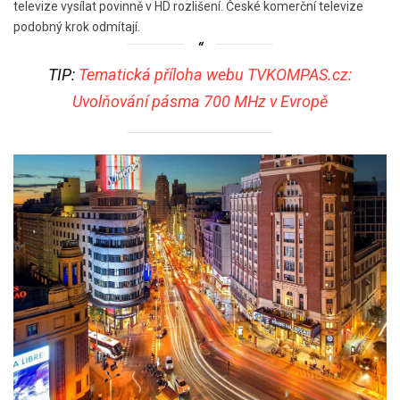
televize vysílat povinně v HD rozlišení. České komerční televize
podobný krok odmítají.
TIP:
Tematická příloha webu TVKOMPAS.cz:
Uvolňování pásma 700 MHz v Evropě