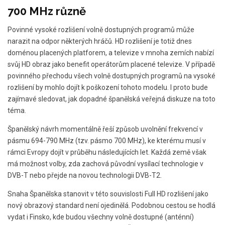
700 MHz různě
Povinné vysoké rozlišení volně dostupných programů může
narazit na odpor některých hráčů. HD rozlišení je totiž dnes
doménou placených platforem, a televize v mnoha zemích nabízí
svůj HD obraz jako benefit operátorům placené televize. V případě
povinného přechodu všech volně dostupných programů na vysoké
rozlišení by mohlo dojít k poškození tohoto modelu. I proto bude
zajímavé sledovat, jak dopadné španělská veřejná diskuze na toto
téma.
Španělský návrh momentálně řeší způsob uvolnění frekvencí v
pásmu 694-790 MHz (tzv. pásmo 700 MHz), ke kterému musí v
rámci Evropy dojít v průběhu následujících let. Každá země však
má možnost volby, zda zachová původní vysílací technologie v
DVB-T nebo přejde na novou technologii DVB-T2.
Snaha Španělska stanovit v této souvislosti Full HD rozlišení jako
nový obrazový standard není ojedinělá. Podobnou cestou se hodlá
vydat i Finsko, kde budou všechny volně dostupné (anténní)