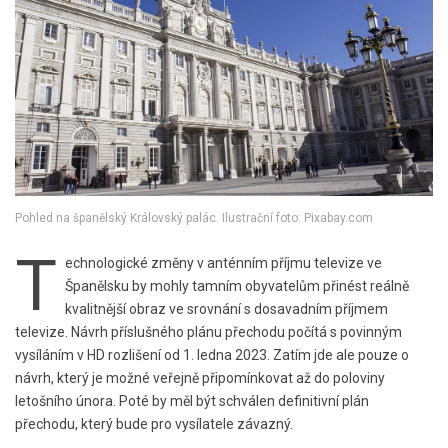
Pohled na španělský Královský palác. Ilustrační foto: Pixabay.com
T
echnologické změny v anténním příjmu televize ve
Španělsku by mohly tamním obyvatelům přinést reálně
kvalitnější obraz ve srovnání s dosavadním příjmem
televize. Návrh příslušného plánu přechodu počítá s povinným
vysíláním v HD rozlišení od 1. ledna 2023. Zatím jde ale pouze o
návrh, který je možné veřejně připomínkovat až do poloviny
letošního února. Poté by měl být schválen definitivní plán
přechodu, který bude pro vysílatele závazný.