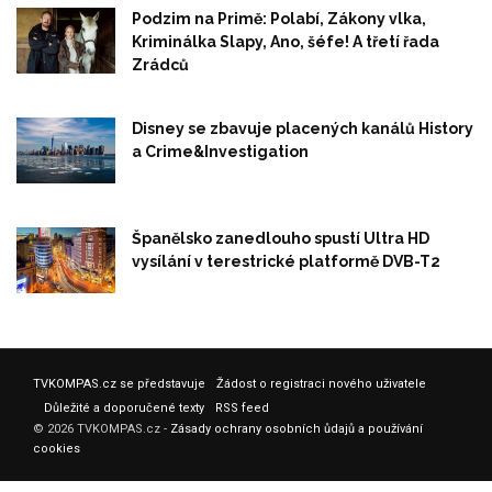
Podzim na Primě: Polabí, Zákony vlka,
Kriminálka Slapy, Ano, šéfe! A třetí řada
Zrádců
Disney se zbavuje placených kanálů History
a Crime&Investigation
Španělsko zanedlouho spustí Ultra HD
vysílání v terestrické platformě DVB-T2
TVKOMPAS.cz se představuje
Žádost o registraci nového uživatele
Důležité a doporučené texty
RSS feed
© 2026 TVKOMPAS.cz -
Zásady ochrany osobních ůdajů a používání
cookies