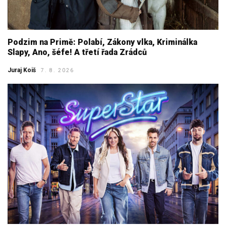
Podzim na Primě: Polabí, Zákony vlka, Kriminálka
Slapy, Ano, šéfe! A třetí řada Zrádců
Juraj Koiš
7. 8. 2026