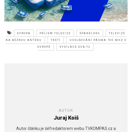
EVROPA
PŘÍJEM TELEVIZE
ŠPANĚLSKO
TELEVIZE
NA BĚŽNOU ANTÉNU
TŘETÍ
UVOLŇOVÁNÍ PÁSMA 700 MHZ V
EVROPĚ
VYSÍLAČE DVB-T2
AUTOR
Juraj Koiš
Autor článku je šéfredaktorem webu TVKOMPAS.cz a