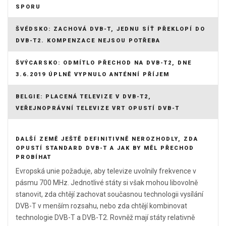
SPORU
ŠVÉDSKO: ZACHOVÁ DVB-T, JEDNU SÍŤ PŘEKLOPÍ DO
DVB-T2. KOMPENZACE NEJSOU POTŘEBA
ŠVÝCARSKO: ODMÍTLO PŘECHOD NA DVB-T2, DNE
3.6.2019 ÚPLNĚ VYPNULO ANTÉNNÍ PŘÍJEM
BELGIE: PLACENÁ TELEVIZE V DVB-T2,
VEŘEJNOPRÁVNÍ TELEVIZE VRT OPUSTÍ DVB-T
DALŠÍ ZEMĚ JEŠTĚ DEFINITIVNĚ NEROZHODLY, ZDA
OPUSTÍ STANDARD DVB-T A JAK BY MĚL PŘECHOD
PROBÍHAT
Evropská unie požaduje, aby televize uvolnily frekvence v
pásmu 700 MHz. Jednotlivé státy si však mohou libovolně
stanovit, zda chtějí zachovat současnou technologii vysílání
DVB-T v menším rozsahu, nebo zda chtějí kombinovat
technologie DVB-T a DVB-T2. Rovněž mají státy relativně