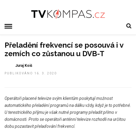
Přeladění frekvencí se posouvá i v
zemích co zůstanou u DVB-T
Juraj Koiš
PUBLIKOVÁNO 16. 3. 2020
Operátoři placené televize svým klientům poskytují možnost
automatického přeladění programů na dálku vždy, když je to potřebné.
U terestrického příjmu je však nutné programy přeladit přímo v
domácnosti. Proto se operátoři anténní televize rozhodli na určitou
dobu pozastavit přelaďování frekvencí.