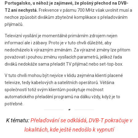
Portugalsko, u něhož je zajímavé, že plošný přechod na DVB-
T2 ani nechystá.
Frekvence v pásmu 700 MHz však uvolnit musí a
nechce způsobit divákům zbytečné komplikace s přelaďováním
přijímačů.
Televizní vysílání je momentálně primárním zdrojem nejen
informací ale i zábavy. Proto je v tuto chvíli důležité, aby
nedocházelo k výrazným změnám. Za výrazné změny lze přitom
považovat i pouhou změnu vysílacích parametrů, jelikož řada
diváků nedokáže sama přeladit TV přijímač nebo set-top-box.
V tuto chvíli mohou být nejvíce v klidu zejména klienti placené
televize, tedy kabelových a satelitních operátorů. Většina
společností totiž svým klientům poskytuje možnost
automatického přeladění programů na dálku vždy, když je to
potřebné.
K tématu:
Přelaďování se odkládá, DVB-T pokračuje v
lokalitách, kde ještě nedošlo k vypnutí