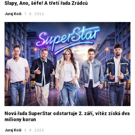
Slapy, Ano, šéfe! A třetí řada Zrádců
Juraj Koiš
7. 8. 2026
Nová řada SuperStar odstartuje 2. září, vítěz získá dva
miliony korun
Juraj Koiš
5. 8. 2026