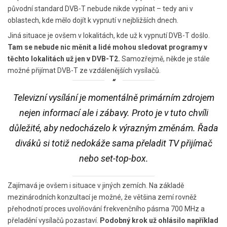
původní standard DVB-T nebude nikde vypínat – tedy ani v
oblastech, kde mělo dojít k vypnutí v nejbližších dnech.
Jiná situace je ovšem v lokalitách, kde už k vypnutí DVB-T došlo.
Tam se nebude nic měnit a lidé mohou sledovat programy v
těchto lokalitách už jen v DVB-T2.
Samozřejmě, někde je stále
možné přijímat DVB-T ze vzdálenějších vysílačů.
Televizní vysílání je momentálně primárním zdrojem
nejen informací ale i zábavy. Proto je v tuto chvíli
důležité, aby nedocházelo k výrazným změnám. Řada
diváků si totiž nedokáže sama přeladit TV přijímač
nebo set-top-box.
Zajímavá je ovšem i situace v jiných zemích. Na základě
mezinárodních konzultací je možné, že většina zemí rovněž
přehodnotí proces uvolňování frekvenčního pásma 700 MHz a
přeladění vysílačů pozastaví.
Podobný krok už ohlásilo například