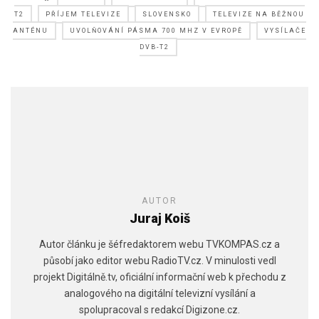
T2
PŘÍJEM TELEVIZE
SLOVENSKO
TELEVIZE NA BĚŽNOU
ANTÉNU
UVOLŇOVÁNÍ PÁSMA 700 MHZ V EVROPĚ
VYSÍLAČE
DVB-T2
AUTOR
Juraj Koiš
Autor článku je šéfredaktorem webu TVKOMPAS.cz a
působí jako editor webu RadioTV.cz. V minulosti vedl
projekt Digitálně.tv, oficiální informační web k přechodu z
analogového na digitální televizní vysílání a
spolupracoval s redakcí Digizone.cz.