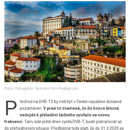
Porto, Portugalsko. Ilustrační foto Pixabay.com
P
řechod na DVB-T2 by měl být v České republice dočasně
pozastaven.
V praxi to znamená, že do konce března
nedojde k přeladění žádného vysílače na novou
frekvenci.
Tam, kde ještě dnes vysílá DVB-T, bude pokračovat až
do přehodnocení situace. Předběžně tedy platí, že do 31.3.2020 se