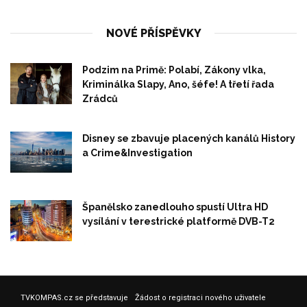
NOVÉ PŘÍSPĚVKY
Podzim na Primě: Polabí, Zákony vlka,
Kriminálka Slapy, Ano, šéfe! A třetí řada
Zrádců
Disney se zbavuje placených kanálů History
a Crime&Investigation
Španělsko zanedlouho spustí Ultra HD
vysílání v terestrické platformě DVB-T2
TVKOMPAS.cz se představuje
Žádost o registraci nového uživatele