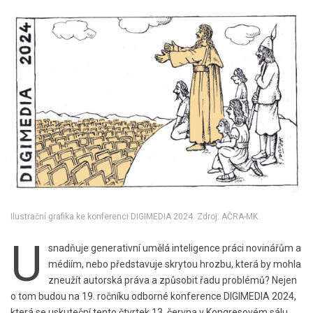
Ilustrační grafika ke konferenci DIGIMEDIA 2024. Zdroj: AČRA-MK
U
snadňuje generativní umělá inteligence práci novinářům a
médiím, nebo představuje skrytou hrozbu, která by mohla
zneužít autorská práva a způsobit řadu problémů? Nejen
o tom budou na 19. ročníku odborné konference DIGIMEDIA 2024,
která se uskuteční tento čtvrtek 13. června v Kongresovém sálu