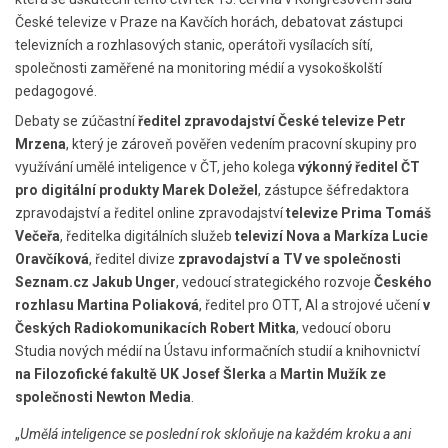
České televize v Praze na Kavčích horách, debatovat zástupci
televizních a rozhlasových stanic, operátoři vysílacích sítí,
společnosti zaměřené na monitoring médií a vysokoškolští
pedagogové.
Debaty se zúčastní
ředitel zpravodajství České televize Petr
Mrzena
, který je zároveň pověřen vedením pracovní skupiny pro
využívání umělé inteligence v ČT, jeho kolega
výkonný ředitel ČT
pro digitální produkty Marek Doležel
, zástupce šéfredaktora
zpravodajství a ředitel online zpravodajství
televize Prima Tomáš
Večeřa
, ředitelka digitálních služeb
televizí Nova a Markíza Lucie
Oravčíková
, ředitel divize
zpravodajství a TV ve společnosti
Seznam.cz Jakub Unger
, vedoucí strategického rozvoje
Českého
rozhlasu Martina Poliaková
, ředitel pro OTT, AI a strojové učení
v
Českých Radiokomunikacích Robert Mitka
, vedoucí oboru
Studia nových médií na Ústavu informačních studií a knihovnictví
na Filozofické fakultě UK Josef Šlerka
a
Martin Mužík ze
společnosti Newton Media
.
„
Umělá inteligence se poslední rok skloňuje na každém kroku a ani