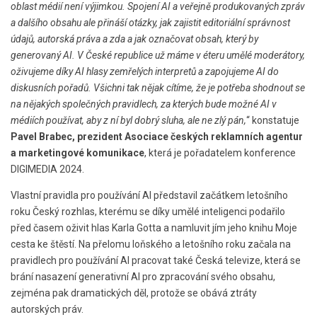
oblast médií není výjimkou. Spojení AI a veřejně produkovaných zpráv
a dalšího obsahu ale přináší otázky, jak zajistit editoriální správnost
údajů, autorská práva a zda a jak označovat obsah, který by
generovaný AI. V České republice už máme v éteru umělé moderátory,
oživujeme díky AI hlasy zemřelých interpretů a zapojujeme AI do
diskusních pořadů. Všichni tak nějak cítíme, že je potřeba shodnout se
na nějakých společných pravidlech, za kterých bude možné AI v
médiích používat, aby z ní byl dobrý sluha, ale ne zlý pán,
“ konstatuje
Pavel Brabec, prezident Asociace českých reklamních agentur
a marketingové komunikace
, která je pořadatelem konference
DIGIMEDIA 2024.
Vlastní pravidla pro používání AI představil začátkem letošního
roku Český rozhlas, kterému se díky umělé inteligenci podařilo
před časem oživit hlas Karla Gotta a namluvit jím jeho knihu Moje
cesta ke štěstí. Na přelomu loňského a letošního roku začala na
pravidlech pro používání AI pracovat také Česká televize, která se
brání nasazení generativní AI pro zpracování svého obsahu,
zejména pak dramatických děl, protože se obává ztráty
autorských práv.