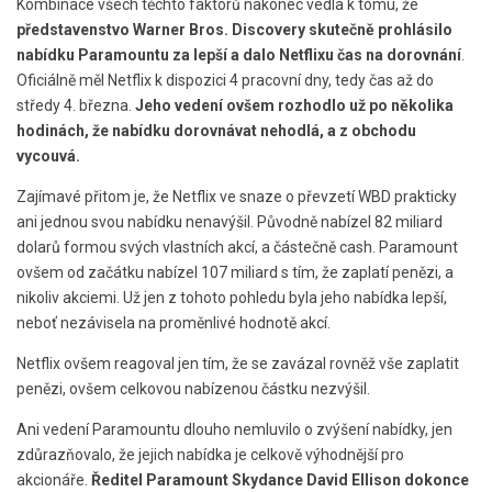
Kombinace všech těchto faktorů nakonec vedla k tomu, že
představenstvo Warner Bros. Discovery skutečně prohlásilo
nabídku Paramountu za lepší a dalo Netflixu čas na dorovnání
.
Oficiálně měl Netflix k dispozici 4 pracovní dny, tedy čas až do
středy 4. března.
Jeho vedení ovšem rozhodlo už po několika
hodinách, že nabídku dorovnávat nehodlá, a z obchodu
vycouvá.
Zajímavé přitom je, že Netflix ve snaze o převzetí WBD prakticky
ani jednou svou nabídku nenavýšil. Původně nabízel 82 miliard
dolarů formou svých vlastních akcí, a částečně cash. Paramount
ovšem od začátku nabízel 107 miliard s tím, že zaplatí penězi, a
nikoliv akciemi. Už jen z tohoto pohledu byla jeho nabídka lepší,
neboť nezávisela na proměnlivé hodnotě akcí.
Netflix ovšem reagoval jen tím, že se zavázal rovněž vše zaplatit
penězi, ovšem celkovou nabízenou částku nezvýšil.
Ani vedení Paramountu dlouho nemluvilo o zvýšení nabídky, jen
zdůrazňovalo, že jejich nabídka je celkově výhodnější pro
akcionáře.
Ředitel Paramount Skydance David Ellison dokonce