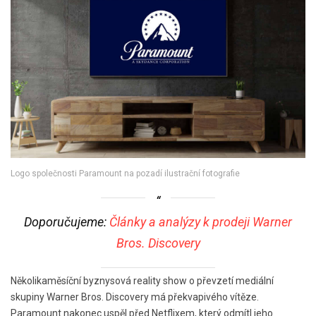
Logo společnosti Paramount na pozadí ilustrační fotografie
Doporučujeme:
Články a analýzy k prodeji Warner
Bros. Discovery
Několikaměsíční byznysová reality show o převzetí mediální
skupiny Warner Bros. Discovery má překvapivého vítěze.
Paramount nakonec uspěl před Netflixem, který odmítl jeho