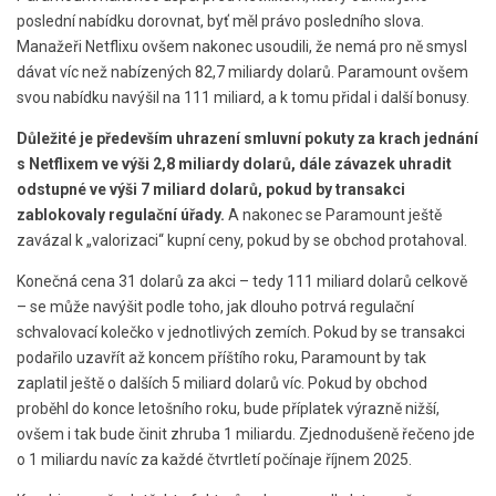
poslední nabídku dorovnat, byť měl právo posledního slova.
Manažeři Netflixu ovšem nakonec usoudili, že nemá pro ně smysl
dávat víc než nabízených 82,7 miliardy dolarů. Paramount ovšem
svou nabídku navýšil na 111 miliard, a k tomu přidal i další bonusy.
Důležité je především uhrazení smluvní pokuty za krach jednání
s Netflixem ve výši 2,8 miliardy dolarů, dále závazek uhradit
odstupné ve výši 7 miliard dolarů, pokud by transakci
zablokovaly regulační úřady.
A nakonec se Paramount ještě
zavázal k „valorizaci“ kupní ceny, pokud by se obchod protahoval.
Konečná cena 31 dolarů za akci – tedy 111 miliard dolarů celkově
– se může navýšit podle toho, jak dlouho potrvá regulační
schvalovací kolečko v jednotlivých zemích. Pokud by se transakci
podařilo uzavřít až koncem příštího roku, Paramount by tak
zaplatil ještě o dalších 5 miliard dolarů víc. Pokud by obchod
proběhl do konce letošního roku, bude příplatek výrazně nižší,
ovšem i tak bude činit zhruba 1 miliardu. Zjednodušeně řečeno jde
o 1 miliardu navíc za každé čtvrtletí počínaje říjnem 2025.