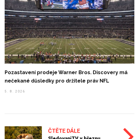
Pozastavení prodeje Warner Bros. Discovery má
nečekané důsledky pro držitele práv NFL
5. 8. 2026
ČTĚTE DÁLE
SledovaniTV v březnu