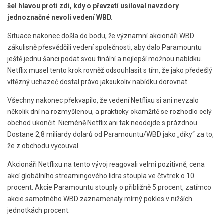
šel hlavou proti zdi, kdy o převzetí usiloval navzdory
jednoznačné nevoli vedení WBD.
Situace nakonec došla do bodu, že významní akcionáři WBD
zákulisně přesvědčili vedení společnosti, aby dalo Paramountu
ještě jednu šanci podat svou finální a nejlepší možnou nabídku.
Netflix musel tento krok rovněž odsouhlasit s tím, že jako předešlý
vítězný uchazeč dostal právo jakoukoliv nabídku dorovnat.
Všechny nakonec překvapilo, že vedení Netflixu si ani nevzalo
několik dní na rozmyšlenou, a prakticky okamžitě se rozhodlo celý
obchod ukončit. Nicméně Netflix ani tak neodejde s prázdnou.
Dostane 2,8 miliardy dolarů od Paramountu/WBD jako „díky“ za to,
že z obchodu vycouval.
Akcionáři Netflixu na tento vývoj reagovali velmi pozitivně, cena
akcí globálního streamingového lídra stoupla ve čtvtrek o 10
procent. Akcie Paramountu stouply o přibližně 5 procent, zatímco
akcie samotného WBD zaznamenaly mírný pokles v nižších
jednotkách procent.