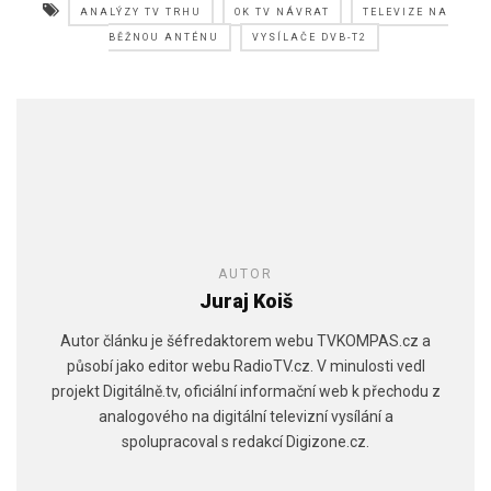
ANALÝZY TV TRHU
OK TV NÁVRAT
TELEVIZE NA
BĚŽNOU ANTÉNU
VYSÍLAČE DVB-T2
AUTOR
Juraj Koiš
Autor článku je šéfredaktorem webu TVKOMPAS.cz a
působí jako editor webu RadioTV.cz. V minulosti vedl
projekt Digitálně.tv, oficiální informační web k přechodu z
analogového na digitální televizní vysílání a
spolupracoval s redakcí Digizone.cz.