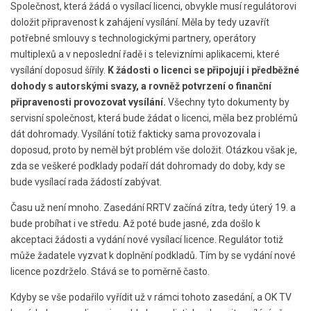
Společnost, která žádá o vysílací licenci, obvykle musí regulátorovi
doložit připravenost k zahájení vysílání. Měla by tedy uzavřít
potřebné smlouvy s technologickými partnery, operátory
multiplexů a v neposlední řadě i s televizními aplikacemi, které
vysílání doposud šířily.
K žádosti o licenci se připojují i předběžné
dohody s autorskými svazy, a rovněž potvrzení o finanční
připravenosti provozovat vysílání.
Všechny tyto dokumenty by
servisní společnost, která bude žádat o licenci, měla bez problémů
dát dohromady. Vysílání totiž fakticky sama provozovala i
doposud, proto by neměl být problém vše doložit. Otázkou však je,
zda se veškeré podklady podaří dát dohromady do doby, kdy se
bude vysílací rada žádostí zabývat.
Času už není mnoho. Zasedání RRTV začíná zítra, tedy úterý 19. a
bude probíhat i ve středu. Až poté bude jasné, zda došlo k
akceptaci žádosti a vydání nové vysílací licence. Regulátor totiž
může žadatele vyzvat k doplnění podkladů. Tím by se vydání nové
licence pozdrželo. Stává se to poměrně často.
Kdyby se vše podařilo vyřídit už v rámci tohoto zasedání, a OK TV