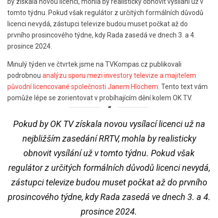
by získala novou licenci, mohla by realisticky obnovit vysílání už v
tomto týdnu. Pokud však regulátor z určitých formálních důvodů
licenci nevydá, zástupci televize budou muset počkat až do
prvního prosincového týdne, kdy Rada zasedá ve dnech 3. a 4.
prosince 2024.
Minulý týden ve čtvrtek jsme na TVKompas.cz publikovali
podrobnou
analýzu sporu mezi investory televize a majitelem
původní licencované společnosti Janem Hlochem
. Tento text vám
pomůže lépe se zorientovat v probíhajícím dění kolem OK TV.
Pokud by OK TV získala novou vysílací licenci už na
nejbližším zasedání RRTV, mohla by realisticky
obnovit vysílání už v tomto týdnu. Pokud však
regulátor z určitých formálních důvodů licenci nevydá,
zástupci televize budou muset počkat až do prvního
prosincového týdne, kdy Rada zasedá ve dnech 3. a 4.
prosince 2024.