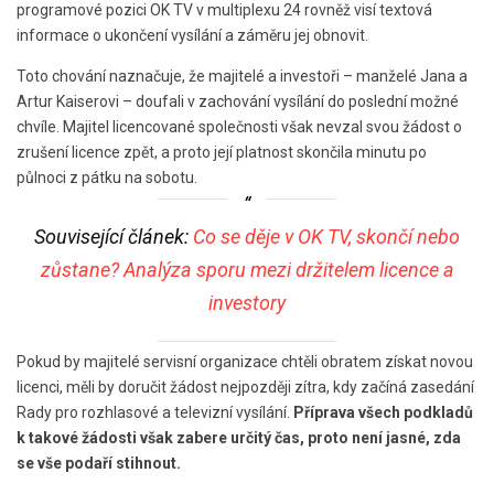
programové pozici OK TV v multiplexu 24 rovněž visí textová
informace o ukončení vysílání a záměru jej obnovit.
Toto chování naznačuje, že majitelé a investoři – manželé Jana a
Artur Kaiserovi – doufali v zachování vysílání do poslední možné
chvíle. Majitel licencované společnosti však nevzal svou žádost o
zrušení licence zpět, a proto její platnost skončila minutu po
půlnoci z pátku na sobotu.
Související článek:
Co se děje v OK TV, skončí nebo
zůstane? Analýza sporu mezi držitelem licence a
investory
Pokud by majitelé servisní organizace chtěli obratem získat novou
licenci, měli by doručit žádost nejpozději zítra, kdy začíná zasedání
Rady pro rozhlasové a televizní vysílání.
Příprava všech podkladů
k takové žádosti však zabere určitý čas, proto není jasné, zda
se vše podaří stihnout.