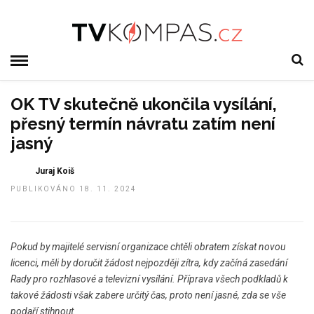
OK TV skutečně ukončila vysílání,
přesný termín návratu zatím není
jasný
Juraj Koiš
PUBLIKOVÁNO 18. 11. 2024
Pokud by majitelé servisní organizace chtěli obratem získat novou
licenci, měli by doručit žádost nejpozději zítra, kdy začíná zasedání
Rady pro rozhlasové a televizní vysílání. Příprava všech podkladů k
takové žádosti však zabere určitý čas, proto není jasné, zda se vše
podaří stihnout.