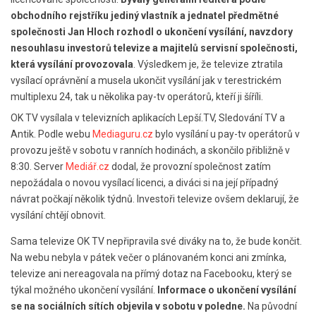
obchodního rejstříku jediný vlastník a jednatel předmětné
společnosti Jan Hloch rozhodl o ukončení vysílání, navzdory
nesouhlasu investorů televize a majitelů servisní společnosti,
která vysílání provozovala
. Výsledkem je, že televize ztratila
vysílací oprávnění a musela ukončit vysílání jak v terestrickém
multiplexu 24, tak u několika pay-tv operátorů, kteří ji šíříli.
OK TV vysílala v televizních aplikacích Lepší.TV, Sledování TV a
Antik. Podle webu
Mediaguru.cz
bylo vysílání u pay-tv operátorů v
provozu ještě v sobotu v ranních hodinách, a skončilo přibližně v
8:30. Server
Mediář.cz
dodal, že provozní společnost zatím
nepožádala o novou vysílací licenci, a diváci si na její případný
návrat počkají několik týdnů. Investoři televize ovšem deklarují, že
vysílání chtějí obnovit.
Sama televize OK TV nepřipravila své diváky na to, že bude končit.
Na webu nebyla v pátek večer o plánovaném konci ani zmínka,
televize ani nereagovala na přímý dotaz na Facebooku, který se
týkal možného ukončení vysílání.
Informace o ukončení vysílání
se na sociálních sítích objevila v sobotu v poledne.
Na původní