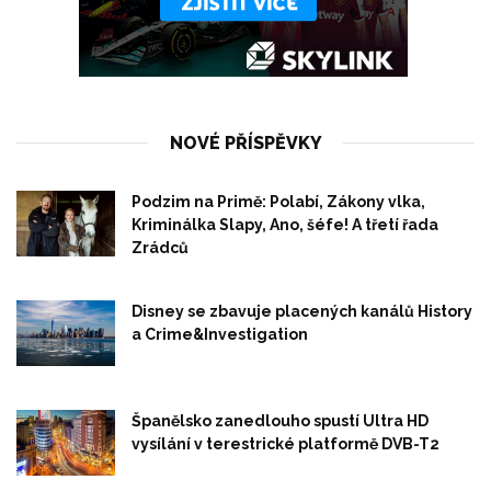
NOVÉ PŘÍSPĚVKY
Podzim na Primě: Polabí, Zákony vlka,
Kriminálka Slapy, Ano, šéfe! A třetí řada
Zrádců
Disney se zbavuje placených kanálů History
a Crime&Investigation
Španělsko zanedlouho spustí Ultra HD
vysílání v terestrické platformě DVB-T2