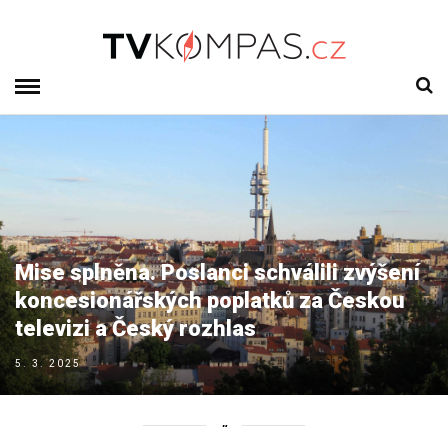
Mise splněna. Poslanci schválili zvýšení
koncesionářských poplatků za Českou
televizi a Český rozhlas
5. 3. 2025