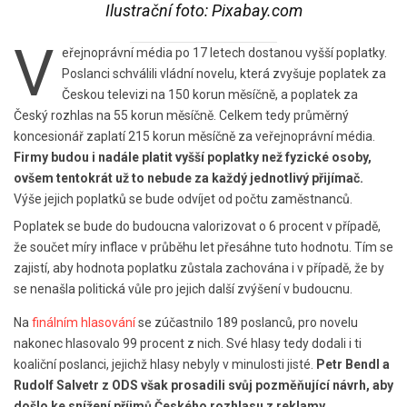
Ilustrační foto: Pixabay.com
V
eřejnoprávní média po 17 letech dostanou vyšší poplatky.
Poslanci schválili vládní novelu, která zvyšuje poplatek za
Českou televizi na 150 korun měsíčně, a poplatek za
Český rozhlas na 55 korun měsíčně. Celkem tedy průměrný
koncesionář zaplatí 215 korun měsíčně za veřejnoprávní média.
Firmy budou i nadále platit vyšší poplatky než fyzické osoby,
ovšem tentokrát už to nebude za každý jednotlivý přijímač.
Výše jejich poplatků se bude odvíjet od počtu zaměstnanců.
Poplatek se bude do budoucna valorizovat o 6 procent v případě,
že součet míry inflace v průběhu let přesáhne tuto hodnotu. Tím se
zajistí, aby hodnota poplatku zůstala zachována i v případě, že by
se nenašla politická vůle pro jejich další zvýšení v budoucnu.
Na
finálním hlasování
se zúčastnilo 189 poslanců, pro novelu
nakonec hlasovalo 99 procent z nich. Své hlasy tedy dodali i ti
koaliční poslanci, jejichž hlasy nebyly v minulosti jisté.
Petr Bendl a
Rudolf Salvetr z ODS však prosadili svůj pozměňující návrh, aby
došlo ke snížení příjmů Českého rozhlasu z reklamy.