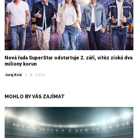
Nová řada SuperStar odstartuje 2. září, vítěz získá dva
miliony korun
Juraj Koiš
5. 8. 2026
MOHLO BY VÁS ZAJÍMAT