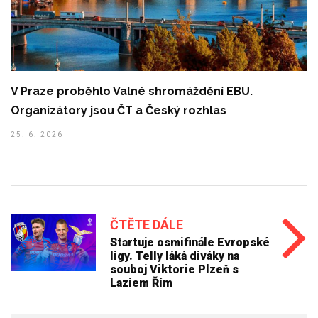
V Praze proběhlo Valné shromáždění EBU.
Organizátory jsou ČT a Český rozhlas
25. 6. 2026
ČTĚTE DÁLE
Startuje osmifinále Evropské
ligy. Telly láká diváky na
souboj Viktorie Plzeň s
Laziem Řím