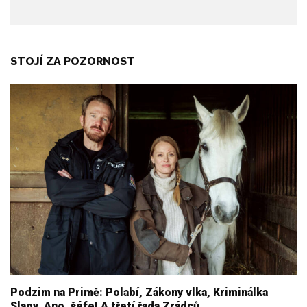
STOJÍ ZA POZORNOST
Podzim na Primě: Polabí, Zákony vlka, Kriminálka
Slapy, Ano, šéfe! A třetí řada Zrádců