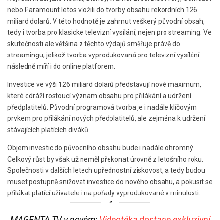
nebo Paramount letos vložili do tvorby obsahu rekordních 126
miliard dolarů. V této hodnotě je zahrnut veškerý původní obsah,
tedy i tvorba pro klasické televizní vysílání, nejen pro streaming. Ve
skutečnosti ale většina z těchto výdajů směřuje právě do
streamingu, jelikož tvorba vyprodukovaná pro televizní vysílání
následně míří i do online platforem.
Investice ve výši 126 miliard dolarů představují nové maximum,
které odráží rostoucí význam obsahu pro přilákání a udržení
předplatitelů. Původní programová tvorba je i nadále klíčovým
prvkem pro přilákání nových předplatitelů, ale zejména k udržení
stávajících platících diváků.
Objem investic do původního obsahu bude i nadále ohromný.
Celkový růst by však už neměl překonat úrovně z letošního roku.
Společnosti v dalších letech upřednostní ziskovost, a tedy budou
muset postupně snižovat investice do nového obsahu, a pokusit se
přilákat platící uživatele i na pořady vyprodukované v minulosti.
MAGENTA TV v novém:
Videotéka dostane exkluzivní