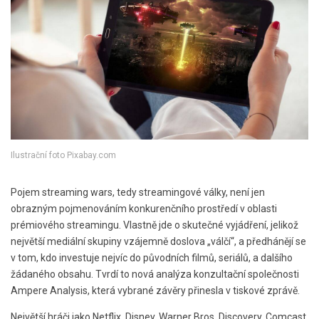
Ilustrační foto Pixabay.com
Pojem streaming wars, tedy streamingové války, není jen
obrazným pojmenováním konkurenčního prostředí v oblasti
prémiového streamingu. Vlastně jde o skutečné vyjádření, jelikož
největší mediální skupiny vzájemně doslova „válčí“, a předhánějí se
v tom, kdo investuje nejvíc do původních filmů, seriálů, a dalšího
žádaného obsahu. Tvrdí to nová analýza konzultační společnosti
Ampere Analysis, která vybrané závěry přinesla v tiskové zprávě.
Největší hráči jako Netflix, Disney, Warner Bros. Discovery, Comcast