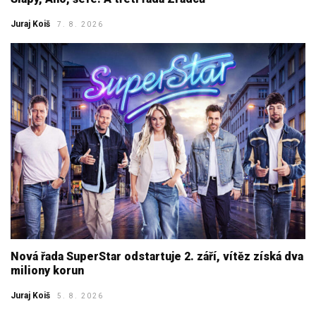
Juraj Koiš
7. 8. 2026
Nová řada SuperStar odstartuje 2. září, vítěz získá dva
miliony korun
Juraj Koiš
5. 8. 2026