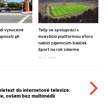
ádí vynucené
Telly ve spolupráci s
upnosti 4K
investiční platformou eToro
nabízí zájemcům balíček
Sport na rok zdarma
30. 7. 2026
letext do internetové televize.
le, ovšem bez multimédií