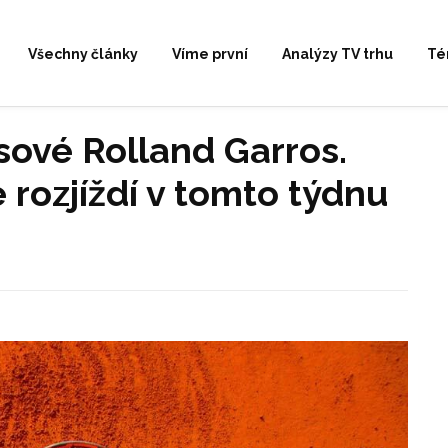
Všechny články
Víme první
Analýzy TV trhu
Té
sové Rolland Garros.
 rozjíždí v tomto týdnu