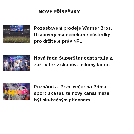
NOVÉ PŘÍSPĚVKY
Pozastavení prodeje Warner Bros.
Discovery má nečekané důsledky
pro držitele práv NFL
Nová řada SuperStar odstartuje 2.
září, vítěz získá dva miliony korun
Poznámka: První večer na Prima
sport ukázal, že nový kanál může
být skutečným přínosem