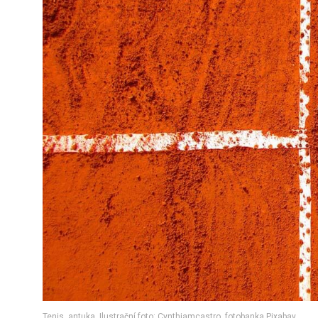
Tenis, antuka. Ilustrační foto: Cynthiamcastro, fotobanka Pixabay