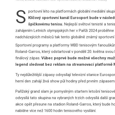
S
portovní léto na platformách globální mediální skup
Klíčový sportovní kanál Eurosport bude v násled
špičkovému tenisu.
Nejlepší světoví tenisté a teni
zahájením Letních olympijských her v Paříži 2024 proběhne 
nadcházejících měsíců tak tento globálně známý sportovní 
Sportovní programy a platformy WBD tenisovým fanouškům 
Roland-Garros, který odstartoval v pondělí 20. května svou k
finálový zápas.
Vůbec poprvé bude možné všechny mužské
legend sledovat bez reklam na streamovací platformě 
Ty nejdůležitější zápasy odvysílají televizní stanice Eurosp
herní den zahájí živá show půl hodiny před prvním zápasem
Pařížský grand slam je pomyslným startem letošní tenisov
odvysílá tato skupina na vybraných trzích odvysílá další g
akce opět přesune na stadion Roland-Garros, který bude ho
nabídne více než 1600 hodin tenisového vysílání.