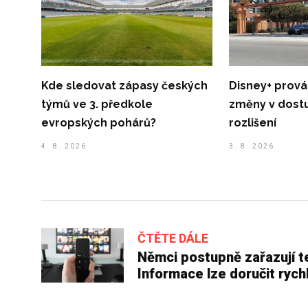
Kde sledovat zápasy českých
Disney+ prov
týmů ve 3. předkole
změny v dost
evropských pohárů?
rozlišení
4. 8. 2026
3. 8. 2026
ČTĚTE DÁLE
Němci postupně zařazují te
Informace lze doručit rych