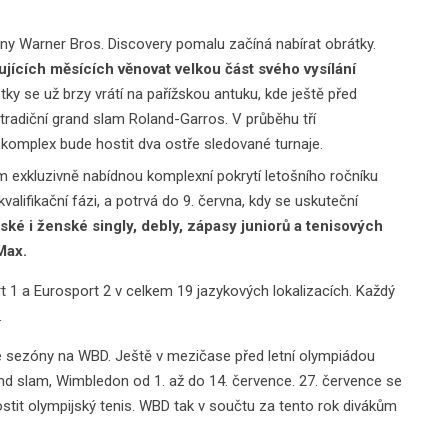
iny Warner Bros. Discovery pomalu začíná nabírat obrátky.
ujících měsících věnovat velkou část svého vysílání
stky se už brzy vrátí na pařížskou antuku, kde ještě před
tradiční grand slam Roland-Garros. V průběhu tří
komplex bude hostit dva ostře sledované turnaje.
exkluzivně nabídnou komplexní pokrytí letošního ročníku
valifikační fázi, a potrvá do 9. června, kdy se uskuteční
 i ženské singly, debly, zápasy juniorů a tenisových
Max.
ort 1 a Eurosport 2 v celkem 19 jazykových lokalizacích. Každý
.
é sezóny na WBD. Ještě v mezičase před letní olympiádou
rand slam, Wimbledon od 1. až do 14. července. 27. července se
stit olympijský tenis. WBD tak v součtu za tento rok divákům