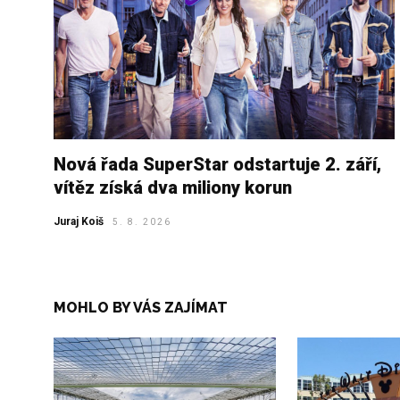
Nová řada SuperStar odstartuje 2. září,
vítěz získá dva miliony korun
Juraj Koiš
5. 8. 2026
MOHLO BY VÁS ZAJÍMAT