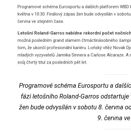
Programové schéma Eurosportu a dalších platforem WBD k o
května v 10:30. Finálový zápas žen bude odvysílán v sobotu 
června ve stejném čase.
Letošní Roland-Garros nabídne rekordní počet nočních
možná posledním grand slamem čtrnáctinásobného šampiona
tom, že ukončí profesionální kariéru. Loňský vítěz Novak D
mladých vyzyvatelů Jannika Sinnera a Carlose Alcaraze. A n
svůj čtvrtý titul za posledních pět let.
Programové schéma Eurosportu a dalších
fázi letošního Roland-Garros odstartuje 
žen bude odvysílán v sobotu 8. června od
9. června v