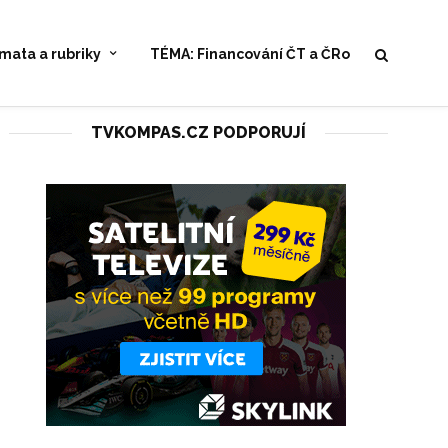
mata a rubriky
TÉMA: Financování ČT a ČRo
TVKOMPAS.CZ PODPORUJÍ