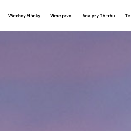
Všechny články
Víme první
Analýzy TV trhu
Té