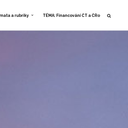
mata a rubriky
TÉMA: Financování ČT a ČRo