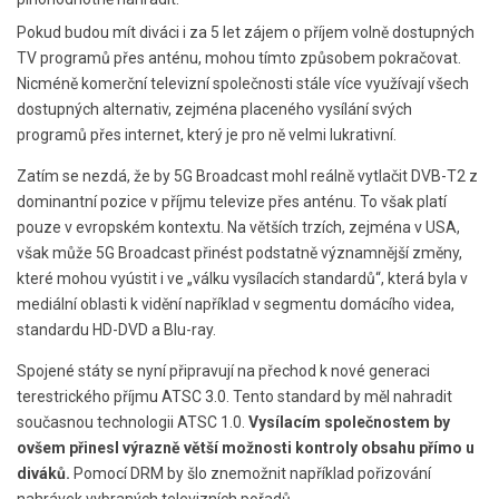
Pokud budou mít diváci i za 5 let zájem o příjem volně dostupných
TV programů přes anténu, mohou tímto způsobem pokračovat.
Nicméně komerční televizní společnosti stále více využívají všech
dostupných alternativ, zejména placeného vysílání svých
programů přes internet, který je pro ně velmi lukrativní.
Zatím se nezdá, že by 5G Broadcast mohl reálně vytlačit DVB-T2 z
dominantní pozice v příjmu televize přes anténu. To však platí
pouze v evropském kontextu. Na větších trzích, zejména v USA,
však může 5G Broadcast přinést podstatně významnější změny,
které mohou vyústit i ve „válku vysílacích standardů“, která byla v
mediální oblasti k vidění například v segmentu domácího videa,
standardu HD-DVD a Blu-ray.
Spojené státy se nyní připravují na přechod k nové generaci
terestrického příjmu ATSC 3.0. Tento standard by měl nahradit
současnou technologii ATSC 1.0.
Vysílacím společnostem by
ovšem přinesl výrazně větší možnosti kontroly obsahu přímo u
diváků.
Pomocí DRM by šlo znemožnit například pořizování
nahrávek vybraných televizních pořadů.