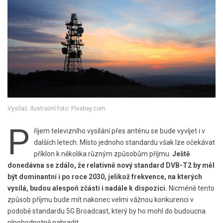
Vysílač. Ilustrační foto: Pixabay.com
P
říjem televizního vysílání přes anténu se bude vyvíjet i v
dalších letech. Místo jednoho standardu však lze očekávat
příklon k několika různým způsobům příjmu.
Ještě
donedávna se zdálo, že relativně nový standard DVB-T2 by měl
být dominantní i po roce 2030, jelikož frekvence, na kterých
vysílá, budou alespoň zčásti i nadále k dispozici.
Nicméně tento
způsob příjmu bude mít nakonec velmi vážnou konkurenci v
podobě standardu 5G Broadcast, který by ho mohl do budoucna
plnohodnotně nahradit.