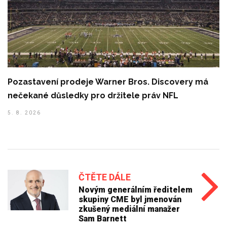
Pozastavení prodeje Warner Bros. Discovery má
nečekané důsledky pro držitele práv NFL
5. 8. 2026
ČTĚTE DÁLE
Novým generálním ředitelem
skupiny CME byl jmenován
zkušený mediální manažer
Sam Barnett