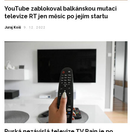
YouTube zablokoval balkánskou mutaci
televize RT jen měsíc po jejím startu
Juraj Koiš
9. 12. 2022
Ruská nezávislá televize TV Rain je po