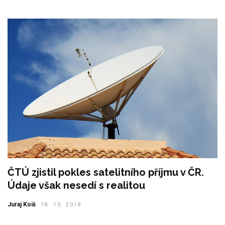
ČTÚ zjistil pokles satelitního příjmu v ČR.
Údaje však nesedí s realitou
Juraj Koiš
18. 10. 2018