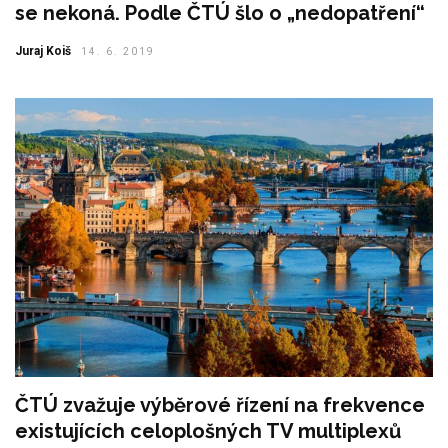
se nekoná. Podle ČTÚ šlo o „nedopatření“
Juraj Koiš
14. 6. 2019
ČTÚ zvažuje výběrové řízení na frekvence
existujících celoplošných TV multiplexů