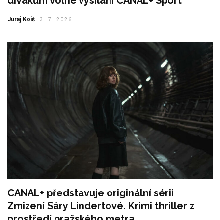
divákům volné vysílání CANAL+ Sport
Juraj Koiš
3. 7. 2026
CANAL+ představuje originální sérii
Zmizení Sáry Lindertové. Krimi thriller z
prostředí pražského metra