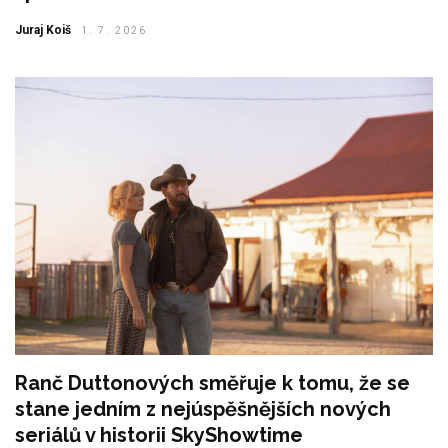
Juraj Koiš
1. 7. 2026
Ranč Duttonových směřuje k tomu, že se
stane jedním z nejúspěšnějších nových
seriálů v historii SkyShowtime