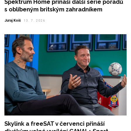
Spektrum Home přináší další série pořadů
s oblíbeným britským zahradníkem
Juraj Koiš
13. 7. 2026
Skylink a freeSAT v červenci přináší