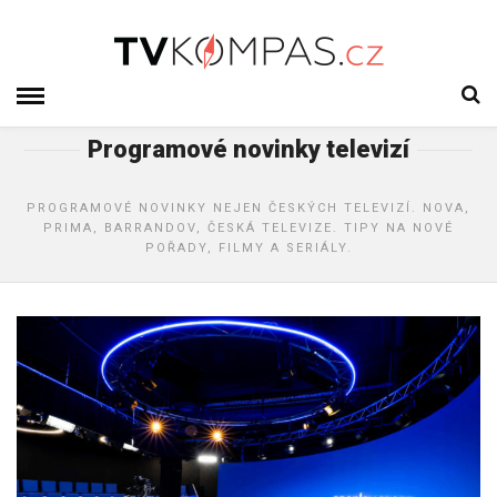
Programové novinky televizí
PROGRAMOVÉ NOVINKY NEJEN ČESKÝCH TELEVIZÍ. NOVA,
PRIMA, BARRANDOV, ČESKÁ TELEVIZE. TIPY NA NOVÉ
POŘADY, FILMY A SERIÁLY.